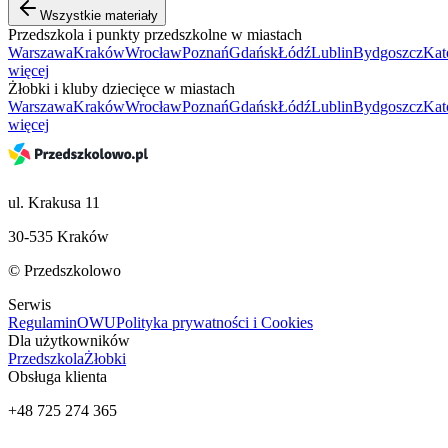
Wszystkie materiały
Przedszkola i punkty przedszkolne w miastach
Warszawa
Kraków
Wrocław
Poznań
Gdańsk
Łódź
Lublin
Bydgoszcz
Kat
więcej
Żłobki i kluby dziecięce w miastach
Warszawa
Kraków
Wrocław
Poznań
Gdańsk
Łódź
Lublin
Bydgoszcz
Kat
więcej
ul. Krakusa 11
30-535 Kraków
© Przedszkolowo
Serwis
Regulamin
OWU
Polityka prywatności i Cookies
Dla użytkowników
Przedszkola
Żłobki
Obsługa klienta
+48 725 274 365