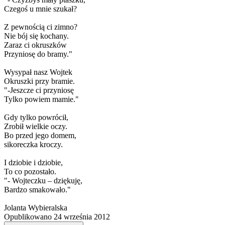
Czegoś u mnie szukał?
Z pewnością ci zimno?
Nie bój się kochany.
Zaraz ci okruszków
Przyniosę do bramy."
Wysypał nasz Wojtek
Okruszki przy bramie.
"-Jeszcze ci przyniosę
Tylko powiem mamie."
Gdy tylko powrócił,
Zrobił wielkie oczy.
Bo przed jego domem,
sikoreczka kroczy.
I dziobie i dziobie,
To co pozostało.
"- Wojteczku – dziękuję,
Bardzo smakowało."
Jolanta Wybieralska
Opublikowano 24 września 2012