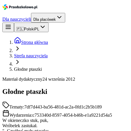
Dla nauczycieli
Dla placówek
🇵🇱
Polski
PL
Strona główna
Strefa nauczyciela
Głodne ptaszki
Materiał dydaktyczny
24 września 2012
Głodne ptaszki
Tematy:
7df7d443-ba56-481d-ac2a-0fd1c2b5b189
Wydarzenia:
c753340d-8597-4054-b46b-e1a9221d54a5
W okieneczko stuk, puk,
Wróbelek zastukał.
"- Czyżbyś mały ptaszku,