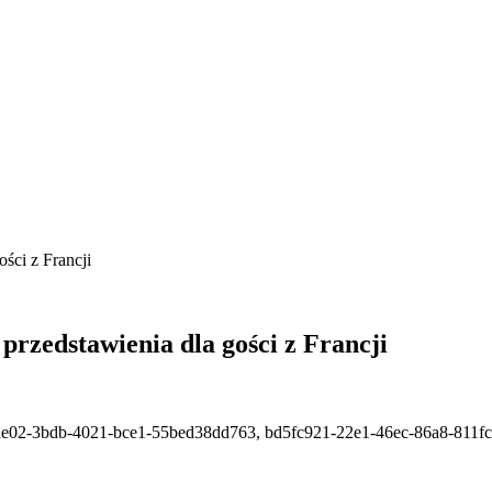
ści z Francji
przedstawienia dla gości z Francji
ae02-3bdb-4021-bce1-55bed38dd763, bd5fc921-22e1-46ec-86a8-811f