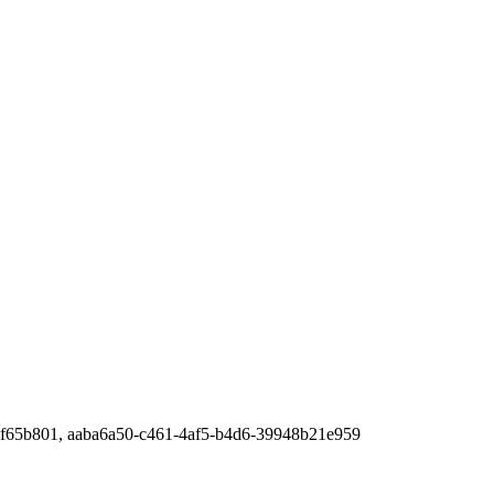
cf65b801, aaba6a50-c461-4af5-b4d6-39948b21e959