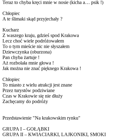
Teraz to chyba kręci mnie w nosie (kicha a… psik !)
Chłopiec
A te ślimaki skąd przyjechały ?
Kucharz
Z waszego kraju, gdzieś spod Krakowa
Lecz choć wiele podróżowałem
To o tym mieście nic nie słyszałem
Dziewczynka (oburzona)
Pan chyba żartuje !
Aż rozbolała mnie głowa !
Jak można nie znać pięknego Krakowa !
Chłopiec
To miasto z wielu atrakcji jest znane
Przez turystów podziwiane
Czas w Krakowie się nie dłuży
Zachęcamy do podróży
Przedstawienie "Na krakowskim rynku"
GRUPA I – GOŁĄBKI
GRUPA II – KWIACIARKI, LAJKONIKI, SMOKI