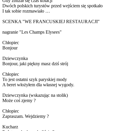
Gdy zbliżał się czas kolacji
Dwóch polskich turystów przed wejściem się spotkało
I tak sobie rozmawiało …
SCENKA "WE FRANCUSKIEJ RESTAURACJI"
nagranie "Les Champs Elysees"
Chłopiec
Bonjour
Dziewczynka
Bonjour, jaki piękny masz dziś strój
Chłopiec
To jest ostatni szyk paryskiej mody
A beret włożyłem dla własnej wygody.
Dziewczynka (wskazując na stolik)
Może coś zjemy ?
Chłopiec
Zapraszam. Wejdziemy ?
Kucharz