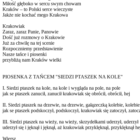
Miłość głęboko w sercu swym chowam
Kraków – to Polski serce wieczyste
Jakże nie kochać mego Krakowa
Krakowiak
Zaraz, zaraz Panie, Panowie
Dość już rozmowy o Krakowie
Już za chwilę na tej scenie
Rozpoczniemy przedstawienie
Nasze tańce i piosenki
przybliżą nam Kraków wielki
PIOSENKA Z TAŃCEM "SIEDZI PTASZEK NA KOLE"
I. Siedzi ptaszek na kole, na kole i wygląda na pole, na pole
jak se ptaszek zanucił, zanucił krakowiak się obrócił, obrócił, hej
II. Siedzi ptaszek na drzewie, na drzewie, gałązeczką kolebie, kolebie
jak se ptaszek podskoczył, podskoczył, krakowiak się zatoczył, zatocz
III. Siedzi ptaszek na wieży, na wieży, skrzydełkami uderzył, uderzył
uderzył się i jęknął i jęknął, aż krakowiak przyklęknął, przyklęknął he
Wiersz