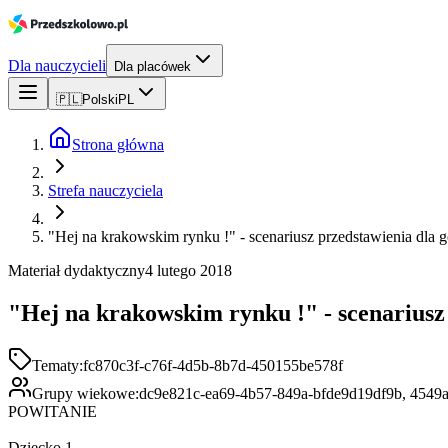
Dla nauczycieli
Dla placówek
🇵🇱
Polski
PL
Strona główna
Strefa nauczyciela
"Hej na krakowskim rynku !" - scenariusz przedstawienia dla go
Materiał dydaktyczny
4 lutego 2018
"Hej na krakowskim rynku !" - scenariusz 
Tematy:
fc870c3f-c76f-4d5b-8b7d-450155be578f
Grupy wiekowe:
dc9e821c-ea69-4b57-849a-bfde9d19df9b, 4549
POWITANIE
Dziecko 1