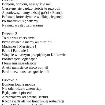
Bonjour, bonjour, nasi goście mili
Cieszymy się bardzo, żeście tu przybyli
A ponieważ mamy dzisiaj gości z Francji
Państwa, które słynie z wielkiej elegancji
Po francusku się witamy
Na nasz występ zapraszamy
Dziecko 2
To dla was chers amis
Przedstawienie mamy aujourd’hui
Madames ! Messieurs !
Panie i Panowie !
Witajcie w naszym przepięknym Krakowie
Posłuchajcie, oglądajcie
I brawami nagradzajcie
A jeśli nam się co nieco pomyli
Pardonnez nous nasi goście mili
Dziecko 3
Bonjour tout le monde
Nie odchodźcie zatem stąd
Będą tańce i piosenki
A zaczniemy od pewnej scenki
Rzecz się działa we francuskiej restauracji