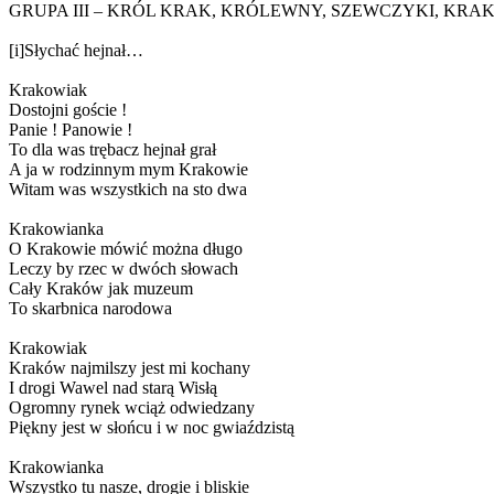
GRUPA III – KRÓL KRAK, KRÓLEWNY, SZEWCZYKI, KR
[i]Słychać hejnał…
Krakowiak
Dostojni goście !
Panie ! Panowie !
To dla was trębacz hejnał grał
A ja w rodzinnym mym Krakowie
Witam was wszystkich na sto dwa
Krakowianka
O Krakowie mówić można długo
Leczy by rzec w dwóch słowach
Cały Kraków jak muzeum
To skarbnica narodowa
Krakowiak
Kraków najmilszy jest mi kochany
I drogi Wawel nad starą Wisłą
Ogromny rynek wciąż odwiedzany
Piękny jest w słońcu i w noc gwiaździstą
Krakowianka
Wszystko tu nasze, drogie i bliskie