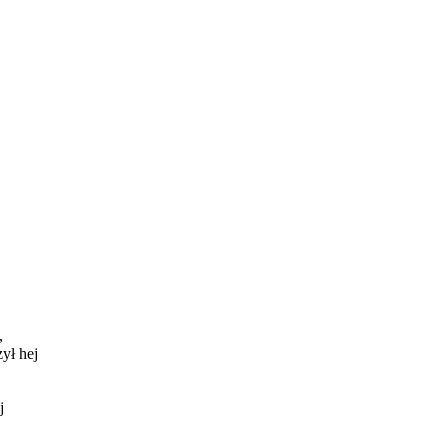
,
ył hej
j