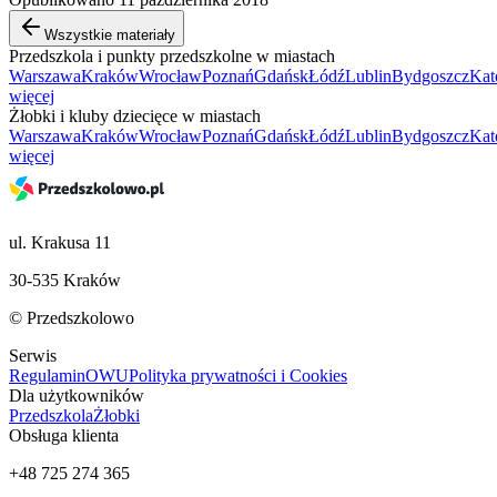
Wszystkie materiały
Przedszkola i punkty przedszkolne w miastach
Warszawa
Kraków
Wrocław
Poznań
Gdańsk
Łódź
Lublin
Bydgoszcz
Kat
więcej
Żłobki i kluby dziecięce w miastach
Warszawa
Kraków
Wrocław
Poznań
Gdańsk
Łódź
Lublin
Bydgoszcz
Kat
więcej
ul. Krakusa 11
30-535 Kraków
© Przedszkolowo
Serwis
Regulamin
OWU
Polityka prywatności i Cookies
Dla użytkowników
Przedszkola
Żłobki
Obsługa klienta
+48 725 274 365