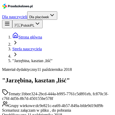
Dla nauczycieli
Dla placówek
🇵🇱
Polski
PL
Strona główna
Strefa nauczyciela
"Jarzębina, kasztan ,liść"
Materiał dydaktyczny
11 października 2018
"Jarzębina, kasztan ,liść"
Tematy:
1bbee324-2bcd-444a-b995-7761c5d891eb, fc870c3f-
c76f-4d5b-8b7d-450155be578f
Grupy wiekowe:
dc9e821c-ea69-4b57-849a-bfde9d19df9b
Scenariusz załączam w pliku , do pobrania
Opublikowano 11 października 2018