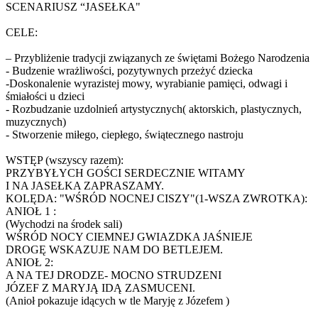
SCENARIUSZ “JASEŁKA"
CELE:
– Przybliżenie tradycji związanych ze świętami Bożego Narodzenia
- Budzenie wrażliwości, pozytywnych przeżyć dziecka
-Doskonalenie wyrazistej mowy, wyrabianie pamięci, odwagi i
śmiałości u dzieci
- Rozbudzanie uzdolnień artystycznych( aktorskich, plastycznych,
muzycznych)
- Stworzenie miłego, ciepłego, świątecznego nastroju
WSTĘP (wszyscy razem):
PRZYBYŁYCH GOŚCI SERDECZNIE WITAMY
I NA JASEŁKA ZAPRASZAMY.
KOLĘDA: "WŚRÓD NOCNEJ CISZY"(1-WSZA ZWROTKA):
ANIOŁ 1 :
(Wychodzi na środek sali)
WŚRÓD NOCY CIEMNEJ GWIAZDKA JAŚNIEJE
DROGĘ WSKAZUJE NAM DO BETLEJEM.
ANIOŁ 2:
A NA TEJ DRODZE- MOCNO STRUDZENI
JÓZEF Z MARYJĄ IDĄ ZASMUCENI.
(Anioł pokazuje idących w tle Maryję z Józefem )