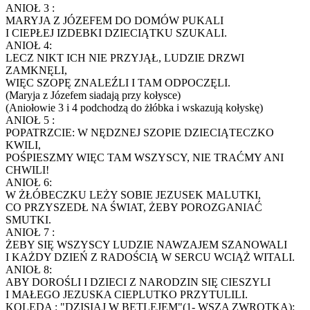
ANIOŁ 3 :
MARYJA Z JÓZEFEM DO DOMÓW PUKALI
I CIEPŁEJ IZDEBKI DZIECIĄTKU SZUKALI.
ANIOŁ 4:
LECZ NIKT ICH NIE PRZYJĄŁ, LUDZIE DRZWI
ZAMKNĘLI,
WIĘC SZOPĘ ZNALEŹLI I TAM ODPOCZĘLI.
(Maryja z Józefem siadają przy kołysce)
(Aniołowie 3 i 4 podchodzą do żłóbka i wskazują kołyskę)
ANIOŁ 5 :
POPATRZCIE: W NĘDZNEJ SZOPIE DZIECIĄTECZKO
KWILI,
POŚPIESZMY WIĘC TAM WSZYSCY, NIE TRAĆMY ANI
CHWILI!
ANIOŁ 6:
W ŻŁÓBECZKU LEŻY SOBIE JEZUSEK MALUTKI,
CO PRZYSZEDŁ NA ŚWIAT, ŻEBY POROZGANIAĆ
SMUTKI.
ANIOŁ 7 :
ŻEBY SIĘ WSZYSCY LUDZIE NAWZAJEM SZANOWALI
I KAŻDY DZIEŃ Z RADOŚCIĄ W SERCU WCIĄŻ WITALI.
ANIOŁ 8:
ABY DOROŚLI I DZIECI Z NARODZIN SIĘ CIESZYLI
I MAŁEGO JEZUSKA CIEPLUTKO PRZYTULILI.
KOLĘDA : "DZISIAJ W BETLEJEM"(1- WSZA ZWROTKA):