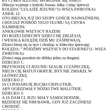
BY CI MÓJ JEZUNIU SPOKOJNIE SIĘ ŚNIŁO.
(Maryja wyjmuje z kołyski Jezusa- lalkę- i tuląc śpiewa)
KOLĘDA "LULAJŻE JEZUNIU"(1-WSZA ZWROTKA)
ANIOŁ 12:
OTO BIEGNĄ JUŻ DO SZOPY GOŚCIE NAJWAŻNIEJSI,
CHOCIAŻ POŚRÓD TEGO TŁUMU SĄ CHYBA
NAJMNIEJSI.
ANIOŁOWIE WSZYSCY RAZEM:
DO BOŻEJ DZIECINY DZIECI SIĘ ZBLIŻAJĄ
I WESOŁĄ KOLĘDĘ DZIŚ MU ZAŚPIEWAJĄ.
(Dzieci biorą się za ręce i chodząc w kółeczku śpiewają)
KOLĘDA: " PÓJDŹMY WSZYSCY DO STAJENKI"(1- WSZA
ZWROTKA):
(Dzieci stają przodem do żłóbka jedno za drugim)
DZIECKO 1:
PRZYNOSZĘ CI JEZUNIU SZALIK I CZAPECZKĘ,
NIECH CIĘ MATUŚ OKRYJE, BYŚ NIE ZMARZŁ W
GŁÓWECZKĘ.
DZIECKO 2:
JA CI PODARUJĘ BUCIKI CIEPLUTKIE,
ABY OGRZEWAŁY NÓŻKI TWE MALUTKIE.
DZIECKO 3:
A JA DAM CI, JEZU MAŁY SAMOCHODZIK,
BĘDZIESZ SIĘ NIM BAWIŁ, GDY JUŻ ZACZNIESZ
CHODZIĆ.