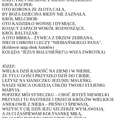
KRÓL KACPER:
OTO KORONA ZE ZŁOTA CAŁA,
BY BOŻA DZIECINA BIEDY NIE ZAZNAŁA.
KRÓL MELCHIOR:
OTO KADZIDŁO WONNE I DYMIĄCE,
KOJĄCY ZAPACH WOKÓŁ ROZNOSZĄCE.
KRÓL BALTAZAR:
A OTO MIRRA – ŻYWICA Z DRZEW ZEBRANA,
NIECH CHRONI I LECZY "NIEBIAŃSKIEGO PANA".
(Królowie stają obok Aniołów)
KOLĘDA "JEZUS MALUSIEŃKI"(1-WSZA ZWROTKA)
JÓZEF:
WIELKA DZIŚ RADOŚĆ NA ZIEMI I W NIEBIE,
ŻE TYLU GOŚCI PRZYSZŁO DZIŚ DO CIEBIE.
LEŻYSZ NA SIANECZKU JEZUNIU MALEŃKI,
NASZE SERCA OGRZEJĄ CHŁÓD TWOJEJ STAJENKI.
MARYJA:
POPATRZ MÓJ SYNECZKU – CHOĆ JESTEŚ NIEWIELKI
PRZYSZLI TU PASTERZE I TRZECH KRÓLÓW WIELKICH.
ANIOŁOWIE Z NIEBA – PIEŚNI CI ŚPIEWAJĄ,
WSZYSCY CIĘ DZIŚ JEZU SZCZERZE WYSŁAWIAJĄ.
A JA CI ZAŚPIEWAM KOŁYSANKĘ MIŁĄ,