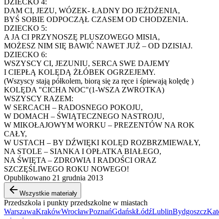
DZIECKO 4:
DAM CI, JEZU, WÓZEK- ŁADNY DO JEŻDŻENIA,
BYŚ SOBIE ODPOCZĄŁ CZASEM OD CHODZENIA.
DZIECKO 5:
A JA CI PRZYNOSZĘ PLUSZOWEGO MISIA,
MOŻESZ NIM SIĘ BAWIĆ NAWET JUŻ – OD DZISIAJ.
DZIECKO 6:
WSZYSCY CI, JEZUNIU, SERCA SWE DAJEMY
I CIEPŁĄ KOLĘDĄ ŻŁÓBEK OGRZEJEMY.
(Wszyscy stają półkolem, biorą się za ręce i śpiewają kolędę )
KOLĘDA "CICHA NOC"(1-WSZA ZWROTKA)
WSZYSCY RAZEM:
W SERCACH – RADOSNEGO POKOJU,
W DOMACH – ŚWIĄTECZNEGO NASTROJU,
W MIKOŁAJOWYM WORKU – PREZENTÓW NA ROK
CAŁY,
W USTACH – BY DŹWIĘKI KOLĘD ROZBRZMIEWAŁY,
NA STOLE – SIANKA I OPŁATKA BIAŁEGO,
NA ŚWIĘTA – ZDROWIA I RADOŚCI ORAZ
SZCZĘŚLIWEGO ROKU NOWEGO!
Opublikowano 21 grudnia 2013
Wszystkie materiały
Przedszkola i punkty przedszkolne w miastach
Warszawa
Kraków
Wrocław
Poznań
Gdańsk
Łódź
Lublin
Bydgoszcz
Kat