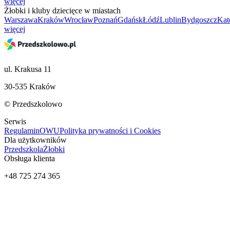
więcej
Żłobki i kluby dziecięce w miastach
Warszawa
Kraków
Wrocław
Poznań
Gdańsk
Łódź
Lublin
Bydgoszcz
Kat
więcej
ul. Krakusa 11
30-535 Kraków
© Przedszkolowo
Serwis
Regulamin
OWU
Polityka prywatności i Cookies
Dla użytkowników
Przedszkola
Żłobki
Obsługa klienta
+48 725 274 365