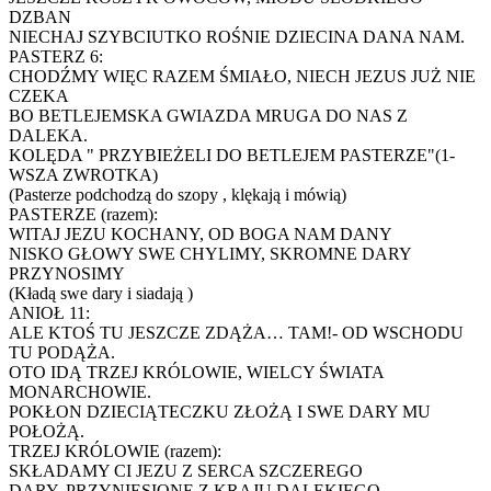
DZBAN
NIECHAJ SZYBCIUTKO ROŚNIE DZIECINA DANA NAM.
PASTERZ 6:
CHODŹMY WIĘC RAZEM ŚMIAŁO, NIECH JEZUS JUŻ NIE
CZEKA
BO BETLEJEMSKA GWIAZDA MRUGA DO NAS Z
DALEKA.
KOLĘDA " PRZYBIEŻELI DO BETLEJEM PASTERZE"(1-
WSZA ZWROTKA)
(Pasterze podchodzą do szopy , klękają i mówią)
PASTERZE (razem):
WITAJ JEZU KOCHANY, OD BOGA NAM DANY
NISKO GŁOWY SWE CHYLIMY, SKROMNE DARY
PRZYNOSIMY
(Kładą swe dary i siadają )
ANIOŁ 11:
ALE KTOŚ TU JESZCZE ZDĄŻA… TAM!- OD WSCHODU
TU PODĄŻA.
OTO IDĄ TRZEJ KRÓLOWIE, WIELCY ŚWIATA
MONARCHOWIE.
POKŁON DZIECIĄTECZKU ZŁOŻĄ I SWE DARY MU
POŁOŻĄ.
TRZEJ KRÓLOWIE (razem):
SKŁADAMY CI JEZU Z SERCA SZCZEREGO
DARY, PRZYNIESIONE Z KRAJU DALEKIEGO.