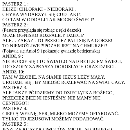
PASTERZ 1 :
HEJŻE! CHŁOPAKI – NIEBORAKI ,
CHYBA WYDARZYŁ SIĘ CUD JAKI?!
CO TAM W ODDALI TAK MOCNO ŚWIECI?
PASTERZ 2 :
(Pasterz przygląda się robiąc z ręki daszek)
MOŻE OGNISKO ROZPALIŁY DZIECI?
ALE… ZARAZ.. TO PRZECIEŻ PALI SIĘ NA GÓRZE!
TO NIEMOŻLIWE ?!POŻAR JEST NA CHMURZE?!
(Pojawia się Anioł 9 i pokazuje gwiazdę betlejemską)
ANIOŁ 9 :
NIE BÓJCIE SIĘ ! TO ŚWIATŁO NAD BETLEJEM ŚWIECI,
I DO SZOPY ZAPRASZA DOROSŁYCH ORAZ DZIECI.
ANIOŁ 10:
TAM W ŻŁOBIE, NA SIANIE JEZUS LEŻY MAŁY,
URODZIŁ SIĘ , BY MIŁOŚĆ ROZLEWAĆ NA ŚWIAT CAŁY.
PASTERZ 3:
ALE JAKŻE PÓJDZIEMY DO DZIECIĄTKA BOŻEGO,
PRZECIEŻ BIEDNI JESTEŚMY, NIE MAMY NIC
CENNEGO?!
PASTERZ 4:
CIEPŁĄ WEŁNĘ, SER, MLEKO MOŻEMY OFIAROWAĆ-
TYLKO TO JEZUSOWI MOŻEMY PODAROWAĆ.
PASTERZ 5 :
JESZCZE KOSZYK OWOCÓW, MIODU SŁODKIEGO