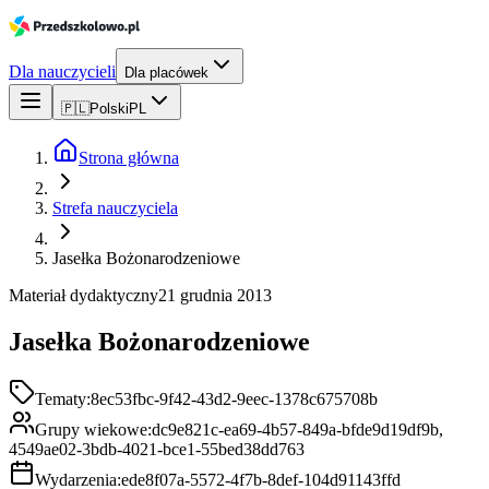
Dla nauczycieli
Dla placówek
🇵🇱
Polski
PL
Strona główna
Strefa nauczyciela
Jasełka Bożonarodzeniowe
Materiał dydaktyczny
21 grudnia 2013
Jasełka Bożonarodzeniowe
Tematy:
8ec53fbc-9f42-43d2-9eec-1378c675708b
Grupy wiekowe:
dc9e821c-ea69-4b57-849a-bfde9d19df9b,
4549ae02-3bdb-4021-bce1-55bed38dd763
Wydarzenia:
ede8f07a-5572-4f7b-8def-104d91143ffd