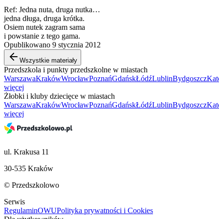
Ref: Jedna nuta, druga nutka…
jedna długa, druga krótka.
Osiem nutek zagram sama
i powstanie z tego gama.
Opublikowano 9 stycznia 2012
Wszystkie materiały
Przedszkola i punkty przedszkolne w miastach
Warszawa
Kraków
Wrocław
Poznań
Gdańsk
Łódź
Lublin
Bydgoszcz
Kat
więcej
Żłobki i kluby dziecięce w miastach
Warszawa
Kraków
Wrocław
Poznań
Gdańsk
Łódź
Lublin
Bydgoszcz
Kat
więcej
ul. Krakusa 11
30-535 Kraków
© Przedszkolowo
Serwis
Regulamin
OWU
Polityka prywatności i Cookies