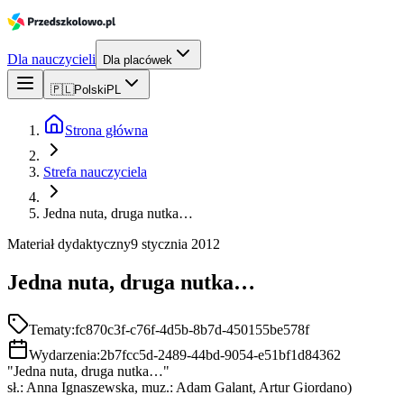
Dla nauczycieli
Dla placówek
🇵🇱
Polski
PL
Strona główna
Strefa nauczyciela
Jedna nuta, druga nutka…
Materiał dydaktyczny
9 stycznia 2012
Jedna nuta, druga nutka…
Tematy:
fc870c3f-c76f-4d5b-8b7d-450155be578f
Wydarzenia:
2b7fcc5d-2489-44bd-9054-e51bf1d84362
"Jedna nuta, druga nutka…"
sł.: Anna Ignaszewska, muz.: Adam Galant, Artur Giordano)