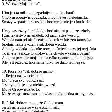
9. Wiersz "Moja mama".
Kim jest ta miła pani, zgadnijcie moi kochani?
Chorym poprawia poduszki, choć nie jest pielęgniarką.
Smaży wspaniałe racuszki, choć wcale nie jest kucharką.
Uczy nas różnych robótek, choć nie jest panią ze szkoły.
I zna lekarstwo na smutek, od razu jesteś wesoły.
Wkłada nam od niechcenia cukierek w kieszeń fartuszka.
Spełnia nasze życzenia jak dobra wróżka.
A kiedy wkłada sukienkę nową i uśmiech oczy jej rozjaśnia
To myślę, a może to królowa na chwilę wyszła z baśni?
A to jest przecież moja mama tylko rysunek ją pomniejsza.
Ale jest przecież taka sama tylko, że dużo ładniejsza.
10. Piosenka "Jak dobrze mamo".
1. Ile jest na świecie mam
Mój braciszku, policz sam.
Jeśli tyle, ile jest na niebie gwiazd.
Mogę Ci powiedzieć to.
Może tysiąc, może sto, ale własną tylko jedną mamy, masz.
Ref: Jak dobrze mamo, że Ciebie mam.
Jesteś najlepsza ze wszystkich mam.
Za to, że kochasz, dziękuję Ci.