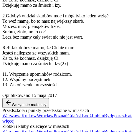
Dziękuję mamo za śmiech i łzy.
2.Gdybyś widział skarbów moc i mógł tylko jeden wziąć.
To weź mamę, bo to nasz największy skarb.
Możesz mieć pieniążków trzos.
Srebro, złoto, no to co?
Lecz bez mamy cały świat nic nie jest wart.
Ref: Jak dobrze mamo, że Ciebie mam.
Jesteś najlepsza ze wszystkich mam.
Za to, że kochasz, dziękuję Ci.
Dziękuję mamo za śmiech i łzy(2x)
11. Wręczenie upominków rodzicom.
12. Wspólny poczęstunek.
13. Zakończenie uroczystości.
Opublikowano 15 maja 2017
Wszystkie materiały
Przedszkola i punkty przedszkolne w miastach
Warszawa
Kraków
Wrocław
Poznań
Gdańsk
Łódź
Lublin
Bydgoszcz
Kat
więcej
Żłobki i kluby dziecięce w miastach
Warszawa
Kraków
Wrocław
Poznań
Gdańsk
Łódź
Lublin
Bydgoszcz
Kat