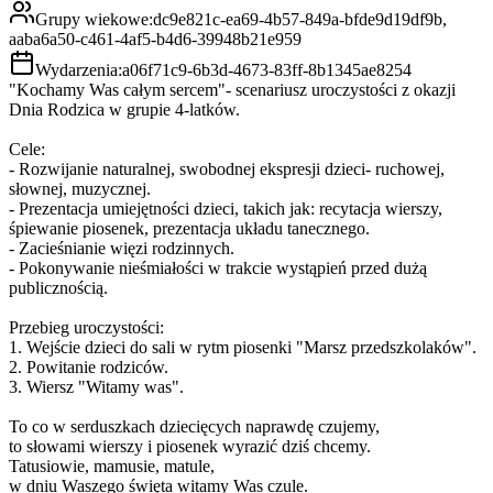
Grupy wiekowe:
dc9e821c-ea69-4b57-849a-bfde9d19df9b,
aaba6a50-c461-4af5-b4d6-39948b21e959
Wydarzenia:
a06f71c9-6b3d-4673-83ff-8b1345ae8254
"Kochamy Was całym sercem"- scenariusz uroczystości z okazji
Dnia Rodzica w grupie 4-latków.
Cele:
- Rozwijanie naturalnej, swobodnej ekspresji dzieci- ruchowej,
słownej, muzycznej.
- Prezentacja umiejętności dzieci, takich jak: recytacja wierszy,
śpiewanie piosenek, prezentacja układu tanecznego.
- Zacieśnianie więzi rodzinnych.
- Pokonywanie nieśmiałości w trakcie wystąpień przed dużą
publicznością.
Przebieg uroczystości:
1. Wejście dzieci do sali w rytm piosenki "Marsz przedszkolaków".
2. Powitanie rodziców.
3. Wiersz "Witamy was".
To co w serduszkach dziecięcych naprawdę czujemy,
to słowami wierszy i piosenek wyrazić dziś chcemy.
Tatusiowie, mamusie, matule,
w dniu Waszego święta witamy Was czule.