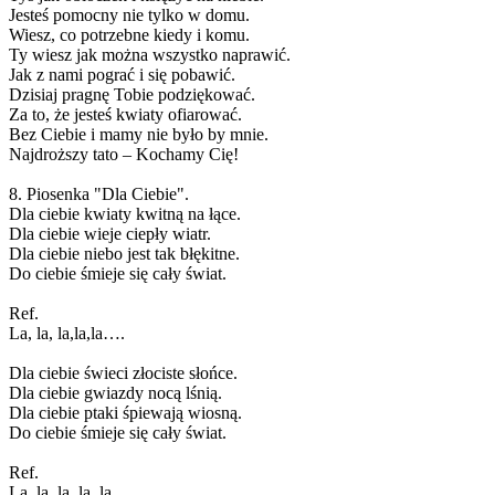
Jesteś pomocny nie tylko w domu.
Wiesz, co potrzebne kiedy i komu.
Ty wiesz jak można wszystko naprawić.
Jak z nami pograć i się pobawić.
Dzisiaj pragnę Tobie podziękować.
Za to, że jesteś kwiaty ofiarować.
Bez Ciebie i mamy nie było by mnie.
Najdroższy tato – Kochamy Cię!
8. Piosenka "Dla Ciebie".
Dla ciebie kwiaty kwitną na łące.
Dla ciebie wieje ciepły wiatr.
Dla ciebie niebo jest tak błękitne.
Do ciebie śmieje się cały świat.
Ref.
La, la, la,la,la….
Dla ciebie świeci złociste słońce.
Dla ciebie gwiazdy nocą lśnią.
Dla ciebie ptaki śpiewają wiosną.
Do ciebie śmieje się cały świat.
Ref.
La, la, la, la, la…..