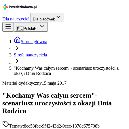
Dla nauczycieli
Dla placówek
🇵🇱
Polski
PL
Strona główna
Strefa nauczyciela
"Kochamy Was całym sercem"- scenariusz uroczystości z
okazji Dnia Rodzica
Materiał dydaktyczny
15 maja 2017
"Kochamy Was całym sercem"-
scenariusz uroczystości z okazji Dnia
Rodzica
Tematy:
8ec53fbc-9f42-43d2-9eec-1378c675708b