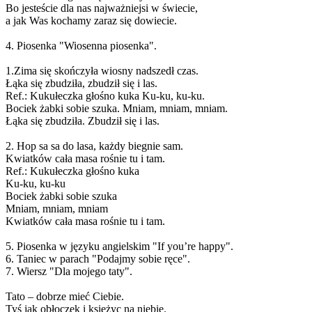
Bo jesteście dla nas najważniejsi w świecie,
a jak Was kochamy zaraz się dowiecie.
4. Piosenka "Wiosenna piosenka".
1.Zima się skończyła wiosny nadszedł czas.
Łąka się zbudziła, zbudził się i las.
Ref.: Kukułeczka głośno kuka Ku-ku, ku-ku.
Bociek żabki sobie szuka. Mniam, mniam, mniam.
Łąka się zbudziła. Zbudził się i las.
2. Hop sa sa do lasa, każdy biegnie sam.
Kwiatków cała masa rośnie tu i tam.
Ref.: Kukułeczka głośno kuka
Ku-ku, ku-ku
Bociek żabki sobie szuka
Mniam, mniam, mniam
Kwiatków cała masa rośnie tu i tam.
5. Piosenka w języku angielskim "If you’re happy".
6. Taniec w parach "Podajmy sobie ręce".
7. Wiersz "Dla mojego taty".
Tato – dobrze mieć Ciebie.
Tyś jak obłoczek i księżyc na niebie.