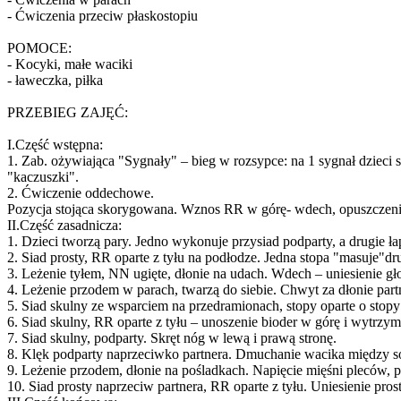
- Ćwiczenia przeciw płaskostopiu
POMOCE:
- Kocyki, małe waciki
- ławeczka, piłka
PRZEBIEG ZAJĘĆ:
I.Część wstępna:
1. Zab. ożywiająca "Sygnały" – bieg w rozsypce: na 1 sygnał dzieci si
"kaczuszki".
2. Ćwiczenie oddechowe.
Pozycja stojąca skorygowana. Wznos RR w górę- wdech, opuszczen
II.Część zasadnicza:
1. Dzieci tworzą pary. Jedno wykonuje przysiad podparty, a drugie łap
2. Siad prosty, RR oparte z tyłu na podłodze. Jedna stopa "masuje
3. Leżenie tyłem, NN ugięte, dłonie na udach. Wdech – uniesienie gł
4. Leżenie przodem w parach, twarzą do siebie. Chwyt za dłonie par
5. Siad skulny ze wsparciem na przedramionach, stopy oparte o stopy
6. Siad skulny, RR oparte z tyłu – unoszenie bioder w górę i wytrzyma
7. Siad skulny, podparty. Skręt nóg w lewą i prawą stronę.
8. Klęk podparty naprzeciwko partnera. Dmuchanie wacika między s
9. Leżenie przodem, dłonie na pośladkach. Napięcie mięśni pleców, p
10. Siad prosty naprzeciw partnera, RR oparte z tyłu. Uniesienie pro