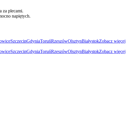
a za plecami.
 mocno napiętych.
owice
Szczecin
Gdynia
Toruń
Rzeszów
Olsztyn
Białystok
Zobacz więcej
owice
Szczecin
Gdynia
Toruń
Rzeszów
Olsztyn
Białystok
Zobacz więcej