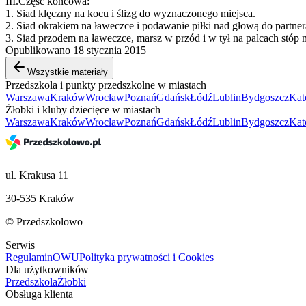
III.Część końcowa:
1. Siad klęczny na kocu i ślizg do wyznaczonego miejsca.
2. Siad okrakiem na ławeczce i podawanie piłki nad głową do partner
3. Siad przodem na ławeczce, marsz w przód i w tył na palcach stóp
Opublikowano 18 stycznia 2015
Wszystkie materiały
Przedszkola i punkty przedszkolne w miastach
Warszawa
Kraków
Wrocław
Poznań
Gdańsk
Łódź
Lublin
Bydgoszcz
Kat
Żłobki i kluby dziecięce w miastach
Warszawa
Kraków
Wrocław
Poznań
Gdańsk
Łódź
Lublin
Bydgoszcz
Kat
ul. Krakusa 11
30-535 Kraków
© Przedszkolowo
Serwis
Regulamin
OWU
Polityka prywatności i Cookies
Dla użytkowników
Przedszkola
Żłobki
Obsługa klienta