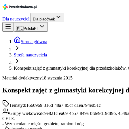
Dla nauczycieli
Dla placówek
🇵🇱
Polski
PL
Strona główna
Strefa nauczyciela
Konspekt zajęć z gimnastyki korekcyjnej dla przedszkolaków.
Materiał dydaktyczny
18 stycznia 2015
Konspekt zajęć z gimnastyki korekcyjnej 
Tematy:
b1660969-316d-48a7-85cf-d1ea794ed51c
Grupy wiekowe:
dc9e821c-ea69-4b57-849a-bfde9d19df9b, 4549
CELE:
- Wzmacnianie mięśni grzbietu, ramion i nóg
- Ćwiczenia w parach