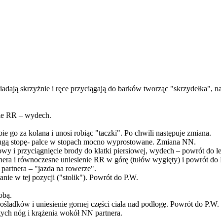
adają skrzyżnie i ręce przyciągają do barków tworząc "skrzydełka", na 
ie RR – wydech.
ie go za kolana i unosi robiąc "taczki". Po chwili następuje zmiana.
"drugą stopę- palce w stopach mocno wyprostowane. Zmiana NN.
owy i przyciągnięcie brody do klatki piersiowej, wydech – powrót do le
tnera i równoczesne uniesienie RR w górę (tułów wygięty) i powrót do
 partnera – "jazda na rowerze".
nie w tej pozycji ("stolik"). Powrót do P.W.
obą.
ośladków i uniesienie gornej części ciała nad podłogę. Powrót do P.W.
stych nóg i krążenia wokół NN partnera.