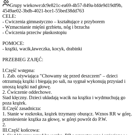
Grupy wiekowe:
dc9e821c-ea69-4b57-849a-bfde9d19df9b,
4549ae02-3bdb-4021-bce1-55bed38dd763
CELE:
- Cwiczenia gimnastyczno – kształtujące z przyborem
- Wzmacnianie mięśni grzbietu, nóg i brzucha
- Ćwiczenia przeciw płaskostopiu
POMOCE:
- krążki, wacik,ławeczka, kocyk, drabinki
PRZEBIEG ZAJĘĆ:
I.Część wstępna:
1. Zab. ożywiająca "Chowamy się przed deszczem" – dzieci
otrzumują krążki i biegają po sali, na sygnał wykonują przysiad i
unoszą krążki nad głowę.
2. Ćwiczenie oddechowe.
Siad klęczny. Dzieci układają wacik na krążku i wydmuchują go
poza krążek.
II.Część zasadnicza:
1. Stanie w rozkroku, krążek trzymany oburącz. Wznos RR w górę,
przeniesienie krążka za głowę, w góręi powrót do P.W.
2.
III.Część końcowa: