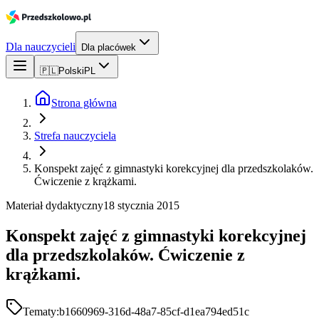
Dla nauczycieli
Dla placówek
🇵🇱
Polski
PL
Strona główna
Strefa nauczyciela
Konspekt zajęć z gimnastyki korekcyjnej dla przedszkolaków.
Ćwiczenie z krążkami.
Materiał dydaktyczny
18 stycznia 2015
Konspekt zajęć z gimnastyki korekcyjnej
dla przedszkolaków. Ćwiczenie z
krążkami.
Tematy:
b1660969-316d-48a7-85cf-d1ea794ed51c