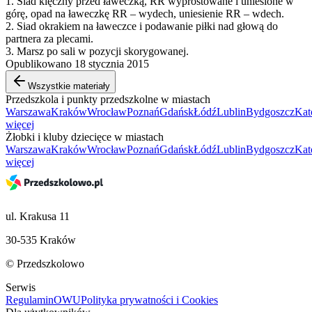
1. Siad klęczny przed ławeczką, RR wyprostowane i uniesione w
górę, opad na ławeczkę RR – wydech, uniesienie RR – wdech.
2. Siad okrakiem na ławeczce i podawanie piłki nad głową do
partnera za plecami.
3. Marsz po sali w pozycji skorygowanej.
Opublikowano 18 stycznia 2015
Wszystkie materiały
Przedszkola i punkty przedszkolne w miastach
Warszawa
Kraków
Wrocław
Poznań
Gdańsk
Łódź
Lublin
Bydgoszcz
Kat
więcej
Żłobki i kluby dziecięce w miastach
Warszawa
Kraków
Wrocław
Poznań
Gdańsk
Łódź
Lublin
Bydgoszcz
Kat
więcej
ul. Krakusa 11
30-535 Kraków
© Przedszkolowo
Serwis
Regulamin
OWU
Polityka prywatności i Cookies