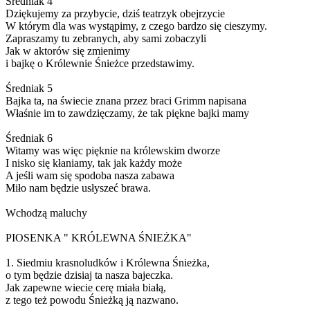
Średniak 4
Dziękujemy za przybycie, dziś teatrzyk obejrzycie
W którym dla was wystąpimy, z czego bardzo się cieszymy.
Zapraszamy tu zebranych, aby sami zobaczyli
Jak w aktorów się zmienimy
i bajkę o Królewnie Śnieżce przedstawimy.
Średniak 5
Bajka ta, na świecie znana przez braci Grimm napisana
Właśnie im to zawdzięczamy, że tak piękne bajki mamy
Średniak 6
Witamy was więc pięknie na królewskim dworze
I nisko się kłaniamy, tak jak każdy może
A jeśli wam się spodoba nasza zabawa
Miło nam będzie usłyszeć brawa.
Wchodzą maluchy
PIOSENKA " KRÓLEWNA ŚNIEŻKA"
1. Siedmiu krasnoludków i Królewna Śnieżka,
o tym będzie dzisiaj ta nasza bajeczka.
Jak zapewne wiecie cerę miała białą,
z tego też powodu Śnieżką ją nazwano.