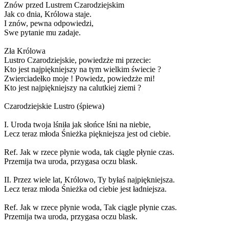
Znów przed Lustrem Czarodziejskim
Jak co dnia, Królowa staje.
I znów, pewna odpowiedzi,
Swe pytanie mu zadaje.
Zła Królowa
Lustro Czarodziejskie, powiedzże mi przecie:
Kto jest najpiękniejszy na tym wielkim świecie ?
Zwierciadełko moje ! Powiedz, powiedzże mi!
Kto jest najpiękniejszy na calutkiej ziemi ?
Czarodziejskie Lustro (śpiewa)
I. Uroda twoja lśniła jak słońce lśni na niebie,
Lecz teraz młoda Śnieżka piękniejsza jest od ciebie.
Ref. Jak w rzece płynie woda, tak ciągle płynie czas.
Przemija twa uroda, przygasa oczu blask.
II. Przez wiele lat, Królowo, Ty byłaś najpiękniejsza.
Lecz teraz młoda Śnieżka od ciebie jest ładniejsza.
Ref. Jak w rzece płynie woda, Tak ciągle płynie czas.
Przemija twa uroda, przygasa oczu blask.