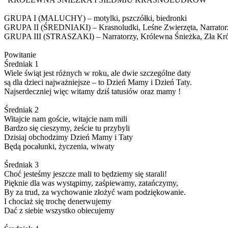
GRUPA I (MALUCHY) – motylki, pszczółki, biedronki
GRUPA II (ŚREDNIAKI) – Krasnoludki, Leśne Zwierzęta, Narratorz
GRUPA III (STRASZAKI) – Narratorzy, Królewna Śnieżka, Zła Królo
Powitanie
Średniak 1
Wiele świąt jest różnych w roku, ale dwie szczególne daty
są dla dzieci najważniejsze – to Dzień Mamy i Dzień Taty.
Najserdeczniej więc witamy dziś tatusiów oraz mamy !
Średniak 2
Witajcie nam goście, witajcie nam mili
Bardzo się cieszymy, żeście tu przybyli
Dzisiaj obchodzimy Dzień Mamy i Taty
Będą pocałunki, życzenia, wiwaty
Średniak 3
Choć jesteśmy jeszcze mali to będziemy się starali!
Pięknie dla was wystąpimy, zaśpiewamy, zatańczymy,
By za trud, za wychowanie złożyć wam podziękowanie.
I chociaż się trochę denerwujemy
Dać z siebie wszystko obiecujemy