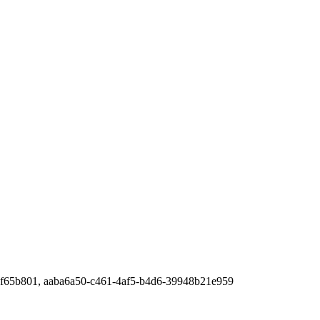
cf65b801, aaba6a50-c461-4af5-b4d6-39948b21e959