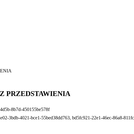
IENIA
SZ PRZEDSTAWIENIA
f-4d5b-8b7d-450155be578f
ae02-3bdb-4021-bce1-55bed38dd763, bd5fc921-22e1-46ec-86a8-811f