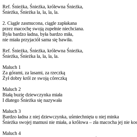
Ref. Śnieżka, Śnieżka, królewna Śnieżka,
Śnieżka, Śnieżka la, la, la, la.
2. Ciągle zasmucona, ciągle zapłakana
przez macochę swoją zupełnie niechciana.
Była bardzo ładna, była bardzo miła,
nie miała przyjaciół sama się bawiła.
Ref. Śnieżka, Śnieżka, królewna Śnieżka,
Śnieżka, Śnieżka la, la, la, la.
Maluch 1
Za górami, za lasami, za rzeczką
Żył dobry król ze swoją córeczką
Maluch 2
Białą buzię dziewczynka miała
I dlatego Śnieżka się nazywała
Maluch 3
Bardzo ładna z niej dziewczynka, uśmiechnięta u niej minka
Śnieżka swojej mamusi nie miała, a królowa – zła macocha jej nie ko
Maluch 4