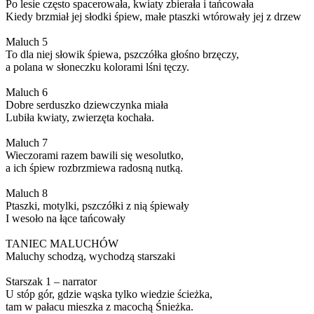
Po lesie często spacerowała, kwiaty zbierała i tańcowała
Kiedy brzmiał jej słodki śpiew, małe ptaszki wtórowały jej z drzew
Maluch 5
To dla niej słowik śpiewa, pszczółka głośno brzęczy,
a polana w słoneczku kolorami lśni tęczy.
Maluch 6
Dobre serduszko dziewczynka miała
Lubiła kwiaty, zwierzęta kochała.
Maluch 7
Wieczorami razem bawili się wesolutko,
a ich śpiew rozbrzmiewa radosną nutką.
Maluch 8
Ptaszki, motylki, pszczółki z nią śpiewały
I wesoło na łące tańcowały
TANIEC MALUCHÓW
Maluchy schodzą, wychodzą starszaki
Starszak 1 – narrator
U stóp gór, gdzie wąska tylko wiedzie ścieżka,
tam w pałacu mieszka z macochą Śnieżka.