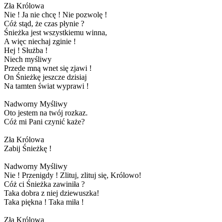
Zła Królowa
Nie ! Ja nie chcę ! Nie pozwolę !
Cóż stąd, że czas płynie ?
Śnieżka jest wszystkiemu winna,
A więc niechaj zginie !
Hej ! Służba !
Niech myśliwy
Przede mną wnet się zjawi !
On Śnieżkę jeszcze dzisiaj
Na tamten świat wyprawi !
Nadworny Myśliwy
Oto jestem na twój rozkaz.
Cóż mi Pani czynić każe?
Zła Królowa
Zabij Śnieżkę !
Nadworny Myśliwy
Nie ! Przenigdy ! Zlituj, zlituj się, Królowo!
Cóż ci Śnieżka zawiniła ?
Taka dobra z niej dziewuszka!
Taka piękna ! Taka miła !
Zła Królowa