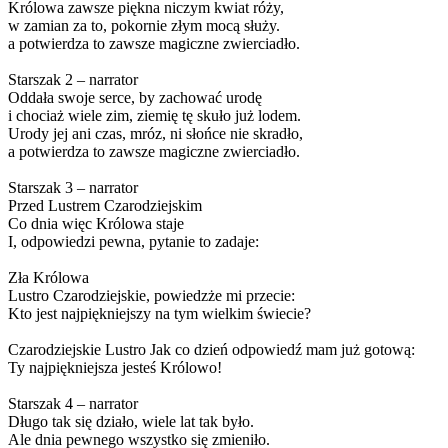
Królowa zawsze piękna niczym kwiat róży,
w zamian za to, pokornie złym mocą służy.
a potwierdza to zawsze magiczne zwierciadło.
Starszak 2 – narrator
Oddała swoje serce, by zachować urodę
i chociaż wiele zim, ziemię tę skuło już lodem.
Urody jej ani czas, mróz, ni słońce nie skradło,
a potwierdza to zawsze magiczne zwierciadło.
Starszak 3 – narrator
Przed Lustrem Czarodziejskim
Co dnia więc Królowa staje
I, odpowiedzi pewna, pytanie to zadaje:
Zła Królowa
Lustro Czarodziejskie, powiedzże mi przecie:
Kto jest najpiękniejszy na tym wielkim świecie?
Czarodziejskie Lustro Jak co dzień odpowiedź mam już gotową:
Ty najpiękniejsza jesteś Królowo!
Starszak 4 – narrator
Długo tak się działo, wiele lat tak było.
Ale dnia pewnego wszystko się zmieniło.