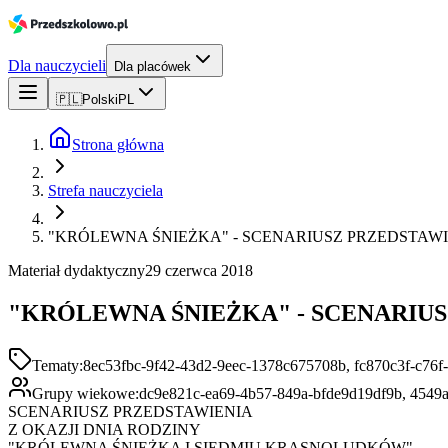
Dla nauczycieli
Dla placówek
🇵🇱
Polski
PL
Strona główna
Strefa nauczyciela
"KRÓLEWNA ŚNIEŻKA" - SCENARIUSZ PRZEDSTAW
Materiał dydaktyczny
29 czerwca 2018
"KRÓLEWNA ŚNIEŻKA" - SCENARIU
Tematy:
8ec53fbc-9f42-43d2-9eec-1378c675708b, fc870c3f-c76
Grupy wiekowe:
dc9e821c-ea69-4b57-849a-bfde9d19df9b, 4549
SCENARIUSZ PRZEDSTAWIENIA
Z OKAZJI DNIA RODZINY
"KRÓLEWNA ŚNIEŻKA I SIEDMIU KRASNOLUDKÓW"