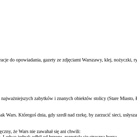
acje do opowiadania, gazety ze zdjęciami Warszawy, klej, nożyczki, 
 najważniejszych zabytków i znanych obiektów stolicy (Stare Miasto, Ł
Wars. Któregoś dnia, gdy szedł nad rzekę, by zarzucić sieci, usłysza
ęczny, że Wars nie zawahał się ani chwili:
. Ledwo jednak odbił od brzegu, rozpętała się straszna burza.