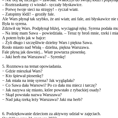
– Roztrzaskamy ci wiosła!– syczały błyskawice.
– Porwę twoje sieci na strzępy! – ryczał wiatr.
– Zatopimy łódź! – groziły fale.
Ale Wars płynął tak szybko, że ani wiatr, ani fale, ani błyskawice n
Była to syrena.
Zdziwił się Wars. Podpłynął bliżej, wyciągnął rękę. Syrena podała mu 
– Na imię mam Sawa – powiedziała. – Teraz ty broń mnie, rzeki i mia
A potem było jak w bajce:
– Żyli długo i szczęśliwie dzielny Wars i piękna Sawa.
Rosło miasto nad Wisłą – dzielna, piękna Warszawa.
Fale płyną jak dawniej... Wiatr powtarza piosenkę.
– Jaki herb ma Warszawa? – Syrenkę!
5. Rozmowa na temat opowiadania.
− Gdzie mieszkał Wars?
− Kto śpiewał piosenkę?
− Jak miała na imię syrena? Jak wyglądała?
− Co Sawa dała Warsowi? Po co dała mu miecz i tarczę?
− Jak nazywa się miasto, które powstało z rybackiej osady?
− Skąd powstała nazwa Warszawa?
− Nad jaką rzeką leży Warszawa? Jaki ma herb?
6. Podziękowanie dzieciom za aktywny udział w zajęciach.