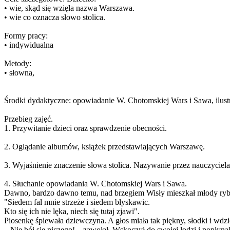
• wie, skąd się wzięła nazwa Warszawa.
• wie co oznacza słowo stolica.
Formy pracy:
• indywidualna
Metody:
• słowna,
Środki dydaktyczne: opowiadanie W. Chotomskiej Wars i Sawa, ilustr
Przebieg zajęć.
1. Przywitanie dzieci oraz sprawdzenie obecności.
2. Oglądanie albumów, książek przedstawiających Warszawę.
3. Wyjaśnienie znaczenie słowa stolica. Nazywanie przez nauczyciela
4. Słuchanie opowiadania W. Chotomskiej Wars i Sawa.
Dawno, bardzo dawno temu, nad brzegiem Wisły mieszkał młody rybak 
"Siedem fal mnie strzeże i siedem błyskawic.
Kto się ich nie lęka, niech się tutaj zjawi".
Piosenkę śpiewała dziewczyna. A głos miała tak piękny, słodki i wdzi
– Nie bój się niczego! – zawołał. Wskoczył do swojej łodzi i popłynął