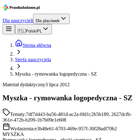
Dla nauczycieli
Dla placówek
🇵🇱
Polski
PL
Strona główna
Strefa nauczyciela
Myszka - rymowanka logopedyczna - SZ
Materiał dydaktyczny
3 lipca 2012
Myszka - rymowanka logopedyczna - SZ
Tematy:
7df7d443-ba56-481d-ac2a-0fd1c2b5b189, 2627dcfb-
361e-472b-b209-1b7b09e1e608
Wydarzenia:
e3b48e61-6703-469e-957f-30f28adf70b2
MYSZKA
Rymowanka logopedyczna - głoski szumiące - SZ