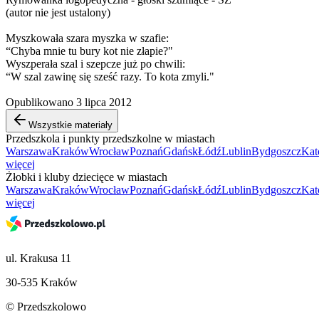
(autor nie jest ustalony)
Myszkowała szara myszka w szafie:
“Chyba mnie tu bury kot nie złapie?"
Wyszperała szal i szepcze już po chwili:
“W szal zawinę się sześć razy. To kota zmyli."
Opublikowano 3 lipca 2012
Wszystkie materiały
Przedszkola i punkty przedszkolne w miastach
Warszawa
Kraków
Wrocław
Poznań
Gdańsk
Łódź
Lublin
Bydgoszcz
Kat
więcej
Żłobki i kluby dziecięce w miastach
Warszawa
Kraków
Wrocław
Poznań
Gdańsk
Łódź
Lublin
Bydgoszcz
Kat
więcej
ul. Krakusa 11
30-535 Kraków
© Przedszkolowo