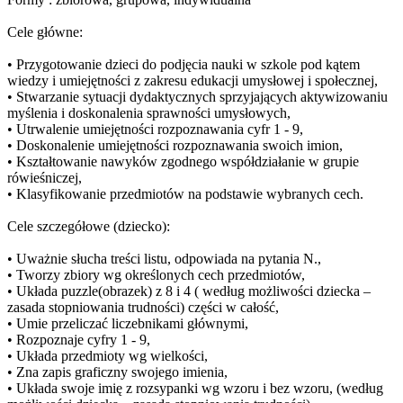
Cele główne:
• Przygotowanie dzieci do podjęcia nauki w szkole pod kątem
wiedzy i umiejętności z zakresu edukacji umysłowej i społecznej,
• Stwarzanie sytuacji dydaktycznych sprzyjających aktywizowaniu
myślenia i doskonalenia sprawności umysłowych,
• Utrwalenie umiejętności rozpoznawania cyfr 1 - 9,
• Doskonalenie umiejętności rozpoznawania swoich imion,
• Kształtowanie nawyków zgodnego współdziałanie w grupie
rówieśniczej,
• Klasyfikowanie przedmiotów na podstawie wybranych cech.
Cele szczegółowe (dziecko):
• Uważnie słucha treści listu, odpowiada na pytania N.,
• Tworzy zbiory wg określonych cech przedmiotów,
• Układa puzzle(obrazek) z 8 i 4 ( według możliwości dziecka –
zasada stopniowania trudności) części w całość,
• Umie przeliczać liczebnikami głównymi,
• Rozpoznaje cyfry 1 - 9,
• Układa przedmioty wg wielkości,
• Zna zapis graficzny swojego imienia,
• Układa swoje imię z rozsypanki wg wzoru i bez wzoru, (według