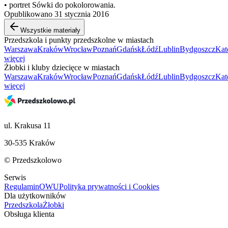
• portret Sówki do pokolorowania.
Opublikowano 31 stycznia 2016
Wszystkie materiały
Przedszkola i punkty przedszkolne w miastach
Warszawa
Kraków
Wrocław
Poznań
Gdańsk
Łódź
Lublin
Bydgoszcz
Kat
więcej
Żłobki i kluby dziecięce w miastach
Warszawa
Kraków
Wrocław
Poznań
Gdańsk
Łódź
Lublin
Bydgoszcz
Kat
więcej
ul. Krakusa 11
30-535 Kraków
© Przedszkolowo
Serwis
Regulamin
OWU
Polityka prywatności i Cookies
Dla użytkowników
Przedszkola
Żłobki
Obsługa klienta