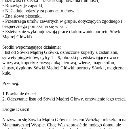
możliwości dziecka – zasada stopniowania trudności)
• Rozwiązuje zagadki,
• Naśladuje pojazdy za pomocą ruchów,
• Zna słowa piosenki,
• Przestrzega umów zawartych w grupie, dotyczących zgodnego i
bezpiecznego poruszania się w sali,
• Estetycznie wykonuje swoją pracę (kolorowanie portretu Sówki
Mądrej Główki)
Środki wspomagające działanie:
- list od Sówki Mądrej Główki, oznaczone koperty z zadaniami,
sylwety pingwinów, cyfry 1 – 9, obrazki przedstawiające owoce i
warzywa, koperty z rozsypanką literową, wiersz, magnetofon,
chusty, dyplomy Sówki Mądrej Główki, portrety Sówki , magiczne
kule.
Przebieg:
1.Powitanie dzieci.
2. Odczytanie listu od Sówki Mądrej Głowy, omówienie jego treści.
Drogie Dzieci!
Nazywam się Sówka Mądra Główka. Jestem Wróżką i mieszkam na
Matematycznej Wyspie. Chcę Was zaprosić do mojego domu, ale