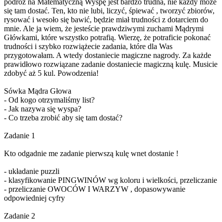
podróż na Matematyczną Wyspę jest bardzo trudna, nie każdy może
się tam dostać. Ten, kto nie lubi, liczyć, śpiewać , tworzyć zbiorów,
rysować i wesoło się bawić, będzie miał trudności z dotarciem do
mnie. Ale ja wiem, że jesteście prawdziwymi zuchami Mądrymi
Główkami, które wszystko potrafią. Wierzę, że potraficie pokonać
trudności i szybko rozwiążecie zadania, które dla Was
przygotowałam. A wtedy dostaniecie magiczne nagrody. Za każde
prawidłowo rozwiązane zadanie dostaniecie magiczną kulę. Musicie
zdobyć aż 5 kul. Powodzenia!
Sówka Mądra Głowa
- Od kogo otrzymaliśmy list?
- Jak nazywa się wyspa?
- Co trzeba zrobić aby się tam dostać?
Zadanie 1
Kto odgadnie me zadanie pierwszą kulę wnet dostanie !
- układanie puzzli
- klasyfikowanie PINGWINÓW wg koloru i wielkości, przeliczanie
- przeliczanie OWOCÓW I WARZYW , dopasowywanie
odpowiedniej cyfry
Zadanie 2