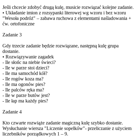
Jeśli chcecie zdobyć drugą kulę, musicie rozwiązać kolejne zadanie.
• Układanie imion z rozsypanki literowej wg wzoru i bez wzoru
"Wesoła podróż" – zabawa ruchowa z elementami naśladowania +
ćw. ortofoniczne
Zadanie 3
Gdy trzecie zadanie będzie rozwiązane, następną kulę grupa
dostanie.
• Rozwiązywanie zagadek
- Ile słońc na niebie świeci?
- Ile w parze stoi dzieci?
- Ile ma samochód kół?
- Ile rogów koza ma?
- Ile ma ogonów pies?
- Ile palców ręka ma?
- Ile w parze butów jest?
- Ile łap ma każdy pies?
Zadanie 4
Kto czwarte rozwiąże zadanie magiczną kulę szybko dostanie.
Wysłuchanie wiersza "Liczenie sopelków"- przeliczanie z użyciem
liczebników porządkowych 1 – 9.