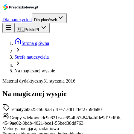
Dla nauczycieli
Dla placówek
🇵🇱
Polski
PL
Strona główna
Strefa nauczyciela
Na magicznej wyspie
Materiał dydaktyczny
31 stycznia 2016
Na magicznej wyspie
Tematy:
ab625cb6-9a35-47e7-adf1-ffef2759da80
Grupy wiekowe:
dc9e821c-ea69-4b57-849a-bfde9d19df9b,
4549ae02-3bdb-4021-bce1-55bed38dd763
Metody: podająca, zadaniowa
Formy : zbiorowa, grupowa, indywidualna