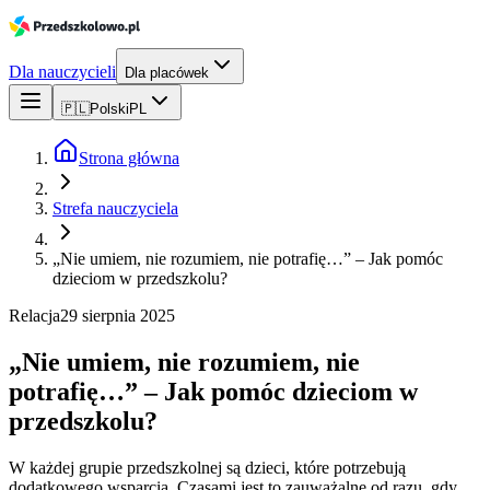
Dla nauczycieli
Dla placówek
🇵🇱
Polski
PL
Strona główna
Strefa nauczyciela
„Nie umiem, nie rozumiem, nie potrafię…” – Jak pomóc
dzieciom w przedszkolu?
Relacja
29 sierpnia 2025
„Nie umiem, nie rozumiem, nie
potrafię…” – Jak pomóc dzieciom w
przedszkolu?
W każdej grupie przedszkolnej są dzieci, które potrzebują
dodatkowego wsparcia. Czasami jest to zauważalne od razu, gdy