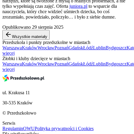
narzędzi, które są tworzone z myślą o realnych problemach, a nie
tylko wypełniają czas zajęć. Oferta
juniora.pl
to wsparcie dla
nauczyciela, który chce widzieć uśmiech dziecka, bo coś
zrozumiało, powiedziało, policzyło… i było z siebie dumne.
Opublikowano 29 sierpnia 2025
Wszystkie materiały
Przedszkola i punkty przedszkolne w miastach
Warszawa
Kraków
Wrocław
Poznań
Gdańsk
Łódź
Lublin
Bydgoszcz
Kat
więcej
Żłobki i kluby dziecięce w miastach
Warszawa
Kraków
Wrocław
Poznań
Gdańsk
Łódź
Lublin
Bydgoszcz
Kat
więcej
ul. Krakusa 11
30-535 Kraków
© Przedszkolowo
Serwis
Regulamin
OWU
Polityka prywatności i Cookies
Dla użytkowników