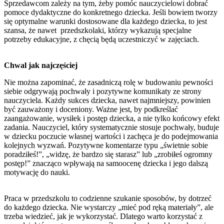
Sprzedawcom zależy na tym, żeby pomóc nauczycielowi dobrać
pomoce dydaktyczne do konkretnego dziecka. Jeśli bowiem tworzy
się optymalne warunki dostosowane dla każdego dziecka, to jest
szansa, że nawet przedszkolaki, którzy wykazują specjalne
potrzeby edukacyjne, z chęcią będą uczestniczyć w zajęciach.
Chwal jak najczęściej
Nie można zapominać, że zasadniczą rolę w budowaniu pewności
siebie odgrywają pochwały i pozytywne komunikaty ze strony
nauczyciela. Każdy sukces dziecka, nawet najmniejszy, powinien
być zauważony i doceniony. Ważne jest, by podkreślać
zaangażowanie, wysiłek i postęp dziecka, a nie tylko końcowy efekt
zadania. Nauczyciel, który systematycznie stosuje pochwały, buduje
w dziecku poczucie własnej wartości i zachęca je do podejmowania
kolejnych wyzwań. Pozytywne komentarze typu „świetnie sobie
poradziłeś!”, „widzę, że bardzo się starasz” lub „zrobiłeś ogromny
postęp!” znacząco wpływają na samoocenę dziecka i jego dalszą
motywację do nauki.
Praca w przedszkolu to codzienne szukanie sposobów, by dotrzeć
do każdego dziecka. Nie wystarczy „mieć pod ręką materiały”, ale
trzeba wiedzieć, jak je wykorzystać. Dlatego warto korzystać z