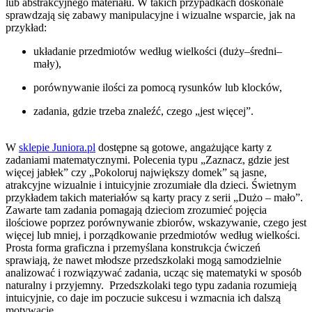
lub abstrakcyjnego materiału. W takich przypadkach doskonale
sprawdzają się zabawy manipulacyjne i wizualne wsparcie, jak na
przykład:
układanie przedmiotów według wielkości (duży–średni–
mały),
porównywanie ilości za pomocą rysunków lub klocków,
zadania, gdzie trzeba znaleźć, czego „jest więcej”.
W
sklepie Juniora.pl
dostępne są gotowe, angażujące karty z
zadaniami matematycznymi. Polecenia typu „Zaznacz, gdzie jest
więcej jabłek” czy „Pokoloruj największy domek” są jasne,
atrakcyjne wizualnie i intuicyjnie zrozumiałe dla dzieci. Świetnym
przykładem takich materiałów są karty pracy z serii „Dużo – mało”.
Zawarte tam zadania pomagają dzieciom zrozumieć pojęcia
ilościowe poprzez porównywanie zbiorów, wskazywanie, czego jest
więcej lub mniej, i porządkowanie przedmiotów według wielkości.
Prosta forma graficzna i przemyślana konstrukcja ćwiczeń
sprawiają, że nawet młodsze przedszkolaki mogą samodzielnie
analizować i rozwiązywać zadania, ucząc się matematyki w sposób
naturalny i przyjemny. Przedszkolaki tego typu zadania rozumieją
intuicyjnie, co daje im poczucie sukcesu i wzmacnia ich dalszą
motywację.