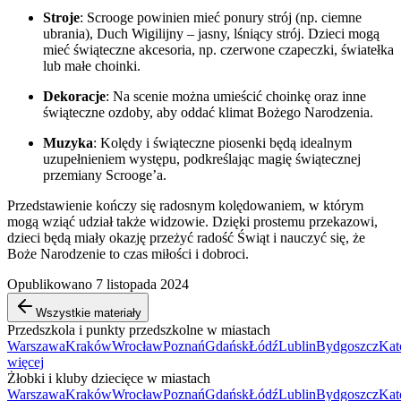
Stroje
: Scrooge powinien mieć ponury strój (np. ciemne
ubrania), Duch Wigilijny – jasny, lśniący strój. Dzieci mogą
mieć świąteczne akcesoria, np. czerwone czapeczki, światełka
lub małe choinki.
Dekoracje
: Na scenie można umieścić choinkę oraz inne
świąteczne ozdoby, aby oddać klimat Bożego Narodzenia.
Muzyka
: Kolędy i świąteczne piosenki będą idealnym
uzupełnieniem występu, podkreślając magię świątecznej
przemiany Scrooge’a.
Przedstawienie kończy się radosnym kolędowaniem, w którym
mogą wziąć udział także widzowie. Dzięki prostemu przekazowi,
dzieci będą miały okazję przeżyć radość Świąt i nauczyć się, że
Boże Narodzenie to czas miłości i dobroci.
Opublikowano 7 listopada 2024
Wszystkie materiały
Przedszkola i punkty przedszkolne w miastach
Warszawa
Kraków
Wrocław
Poznań
Gdańsk
Łódź
Lublin
Bydgoszcz
Kat
więcej
Żłobki i kluby dziecięce w miastach
Warszawa
Kraków
Wrocław
Poznań
Gdańsk
Łódź
Lublin
Bydgoszcz
Kat