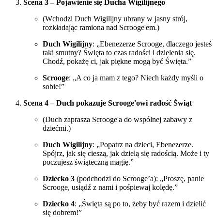
Scena 3 – Pojawienie się Ducha Wigilijnego
(Wchodzi Duch Wigilijny ubrany w jasny strój,
rozkładając ramiona nad Scrooge'em.)
Duch Wigilijny
: „Ebenezerze Scrooge, dlaczego jesteś
taki smutny? Święta to czas radości i dzielenia się.
Chodź, pokażę ci, jak piękne mogą być Święta.”
Scrooge
: „A co ja mam z tego? Niech każdy myśli o
sobie!”
Scena 4 – Duch pokazuje Scrooge'owi radość Świąt
(Duch zaprasza Scrooge'a do wspólnej zabawy z
dziećmi.)
Duch Wigilijny
: „Popatrz na dzieci, Ebenezerze.
Spójrz, jak się cieszą, jak dzielą się radością. Może i ty
poczujesz świąteczną magię.”
Dziecko 3
(podchodzi do Scrooge’a): „Proszę, panie
Scrooge, usiądź z nami i pośpiewaj kolędę.”
Dziecko 4
: „Święta są po to, żeby być razem i dzielić
się dobrem!”