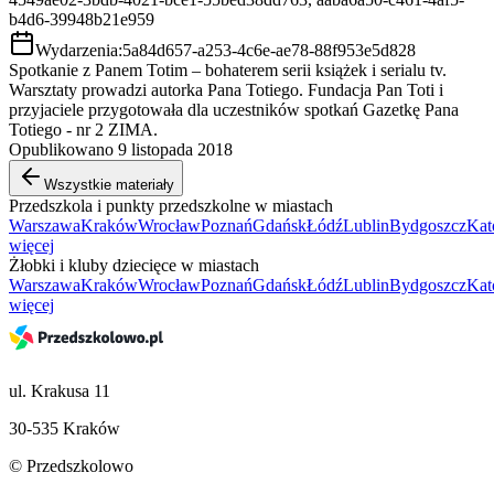
b4d6-39948b21e959
Wydarzenia:
5a84d657-a253-4c6e-ae78-88f953e5d828
Spotkanie z Panem Totim – bohaterem serii książek i serialu tv.
Warsztaty prowadzi autorka Pana Totiego. Fundacja Pan Toti i
przyjaciele przygotowała dla uczestników spotkań Gazetkę Pana
Totiego - nr 2 ZIMA.
Opublikowano 9 listopada 2018
Wszystkie materiały
Przedszkola i punkty przedszkolne w miastach
Warszawa
Kraków
Wrocław
Poznań
Gdańsk
Łódź
Lublin
Bydgoszcz
Kat
więcej
Żłobki i kluby dziecięce w miastach
Warszawa
Kraków
Wrocław
Poznań
Gdańsk
Łódź
Lublin
Bydgoszcz
Kat
więcej
ul. Krakusa 11
30-535 Kraków
© Przedszkolowo