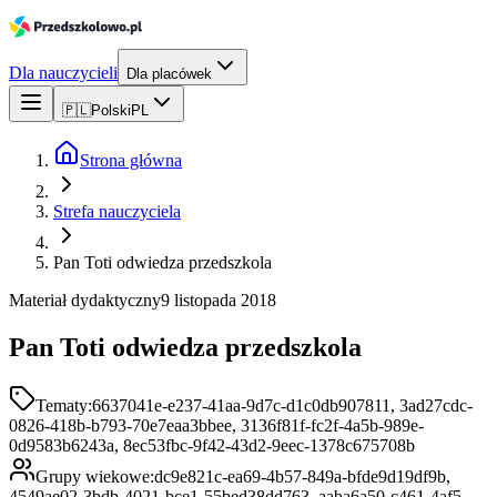
Dla nauczycieli
Dla placówek
🇵🇱
Polski
PL
Strona główna
Strefa nauczyciela
Pan Toti odwiedza przedszkola
Materiał dydaktyczny
9 listopada 2018
Pan Toti odwiedza przedszkola
Tematy:
6637041e-e237-41aa-9d7c-d1c0db907811, 3ad27cdc-
0826-418b-b793-70e7eaa3bbee, 3136f81f-fc2f-4a5b-989e-
0d9583b6243a, 8ec53fbc-9f42-43d2-9eec-1378c675708b
Grupy wiekowe:
dc9e821c-ea69-4b57-849a-bfde9d19df9b,
4549ae02-3bdb-4021-bce1-55bed38dd763, aaba6a50-c461-4af5-