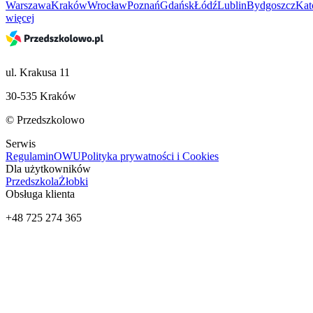
Warszawa
Kraków
Wrocław
Poznań
Gdańsk
Łódź
Lublin
Bydgoszcz
Kat
więcej
ul. Krakusa 11
30-535 Kraków
© Przedszkolowo
Serwis
Regulamin
OWU
Polityka prywatności i Cookies
Dla użytkowników
Przedszkola
Żłobki
Obsługa klienta
+48 725 274 365