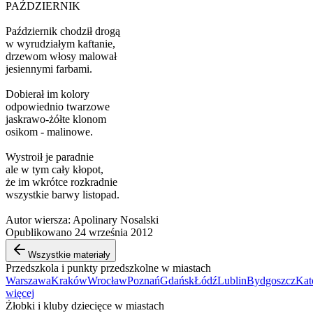
PAŹDZIERNIK
Październik chodził drogą
w wyrudziałym kaftanie,
drzewom włosy malował
jesiennymi farbami.
Dobierał im kolory
odpowiednio twarzowe
jaskrawo-żółte klonom
osikom - malinowe.
Wystroił je paradnie
ale w tym cały kłopot,
że im wkrótce rozkradnie
wszystkie barwy listopad.
Autor wiersza: Apolinary Nosalski
Opublikowano 24 września 2012
Wszystkie materiały
Przedszkola i punkty przedszkolne w miastach
Warszawa
Kraków
Wrocław
Poznań
Gdańsk
Łódź
Lublin
Bydgoszcz
Kat
więcej
Żłobki i kluby dziecięce w miastach