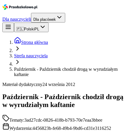
Dla nauczycieli
Dla placówek
🇵🇱
Polski
PL
Strona główna
Strefa nauczyciela
Październik - Październik chodził drogą w wyrudziałym
kaftanie
Materiał dydaktyczny
24 września 2012
Październik - Październik chodził drogą
w wyrudziałym kaftanie
Tematy:
3ad27cdc-0826-418b-b793-70e7eaa3bbee
Wydarzenia:
4456823b-fe68-49b4-9bd6-cd31e3116252