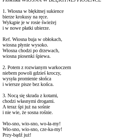
1. Wiosna w błękitnej sukience
bierze krokusy na ręce.
Wykąpie je w rosie świeżej
i w nowe płatki ubierze.
Ref. Wiosna buja w obłokach,
wiosna płynie wysoko.
Wiosna chodzi po drzewach,
wiosna piosenki śpiewa.
2. Potem z rozwianym warkoczem
niebem powoli gdzieś kroczy,
wysyła promienie słońca
i wiersze pisze bez końca.
3. Nocą się skrada z kotami,
chodzi własnymi drogami.
A teraz śpi już na sośnie
i nie wie, że sosna rośnie.
Wio-sno, wio-sno, wo-ła-my!
Wio-sno, wio-sno, cze-ka-my!
Przy-bądź już!