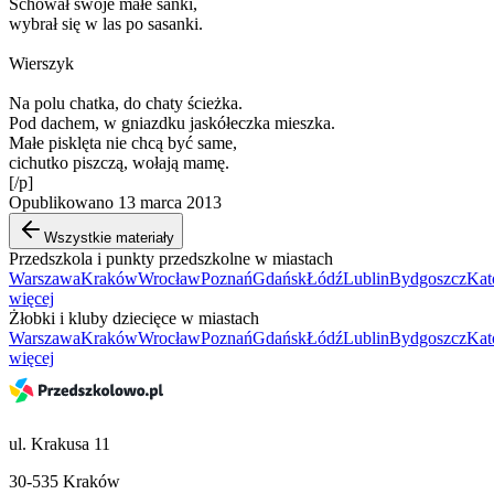
Schował swoje małe sanki,
wybrał się w las po sasanki.
Wierszyk
Na polu chatka, do chaty ścieżka.
Pod dachem, w gniazdku jaskółeczka mieszka.
Małe pisklęta nie chcą być same,
cichutko piszczą, wołają mamę.
[/p]
Opublikowano 13 marca 2013
Wszystkie materiały
Przedszkola i punkty przedszkolne w miastach
Warszawa
Kraków
Wrocław
Poznań
Gdańsk
Łódź
Lublin
Bydgoszcz
Kat
więcej
Żłobki i kluby dziecięce w miastach
Warszawa
Kraków
Wrocław
Poznań
Gdańsk
Łódź
Lublin
Bydgoszcz
Kat
więcej
ul. Krakusa 11
30-535 Kraków