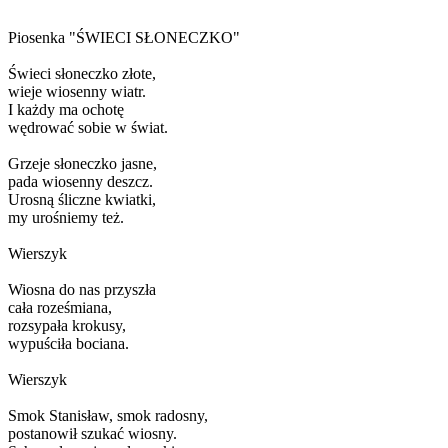
Piosenka "ŚWIECI SŁONECZKO"
Świeci słoneczko złote,
wieje wiosenny wiatr.
I każdy ma ochotę
wędrować sobie w świat.
Grzeje słoneczko jasne,
pada wiosenny deszcz.
Urosną śliczne kwiatki,
my urośniemy też.
Wierszyk
Wiosna do nas przyszła
cała roześmiana,
rozsypała krokusy,
wypuściła bociana.
Wierszyk
Smok Stanisław, smok radosny,
postanowił szukać wiosny.