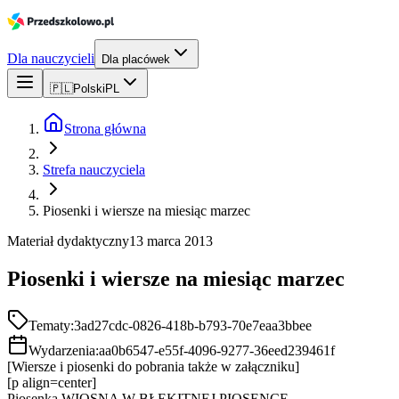
Dla nauczycieli
Dla placówek
🇵🇱
Polski
PL
Strona główna
Strefa nauczyciela
Piosenki i wiersze na miesiąc marzec
Materiał dydaktyczny
13 marca 2013
Piosenki i wiersze na miesiąc marzec
Tematy:
3ad27cdc-0826-418b-b793-70e7eaa3bbee
Wydarzenia:
aa0b6547-e55f-4096-9277-36eed239461f
[Wiersze i piosenki do pobrania także w załączniku]
[p align=center]
Piosenka WIOSNA W BŁĘKITNEJ PIOSENCE