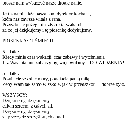
proszę nam wybaczyć nasze drogie panie.
Jest z nami także nasza pani dyrektor kochana,
która nas zawsze witała z rana.
Przyszła się pożegnać dziś ze starszakami,
za co jej dziękujemy i tę piosenkę dedykujemy.
PIOSENKA: "UŚMIECH"
5 – latki:
Kiedy minie czas wakacji, czas zabawy i wytchnienia,
Już Was tutaj nie zobaczymy, więc wołamy – DO WIDZENIA!
5 – latki:
Powitacie szkolne mury, powitacie panią miłą.
Żeby Wam tak samo w szkole, jak w przedszkolu – dobrze było.
WSZYSCY:
Dziękujemy, dziękujemy
całym sercem, z całych sił.
Dziękujemy, dziękujemy
za przeżycie szczęśliwych chwil.