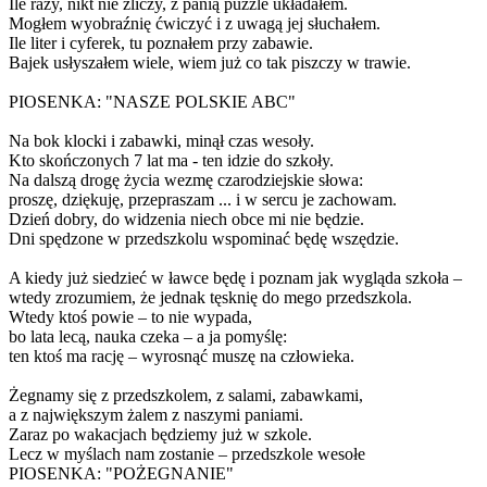
Ile razy, nikt nie zliczy, z panią puzzle układałem.
Mogłem wyobraźnię ćwiczyć i z uwagą jej słuchałem.
Ile liter i cyferek, tu poznałem przy zabawie.
Bajek usłyszałem wiele, wiem już co tak piszczy w trawie.
PIOSENKA: "NASZE POLSKIE ABC"
Na bok klocki i zabawki, minął czas wesoły.
Kto skończonych 7 lat ma - ten idzie do szkoły.
Na dalszą drogę życia wezmę czarodziejskie słowa:
proszę, dziękuję, przepraszam ... i w sercu je zachowam.
Dzień dobry, do widzenia niech obce mi nie będzie.
Dni spędzone w przedszkolu wspominać będę wszędzie.
A kiedy już siedzieć w ławce będę i poznam jak wygląda szkoła –
wtedy zrozumiem, że jednak tęsknię do mego przedszkola.
Wtedy ktoś powie – to nie wypada,
bo lata lecą, nauka czeka – a ja pomyślę:
ten ktoś ma rację – wyrosnąć muszę na człowieka.
Żegnamy się z przedszkolem, z salami, zabawkami,
a z największym żalem z naszymi paniami.
Zaraz po wakacjach będziemy już w szkole.
Lecz w myślach nam zostanie – przedszkole wesołe
PIOSENKA: "POŻEGNANIE"