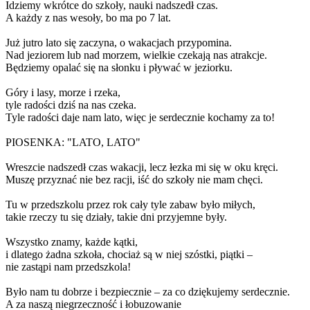
Idziemy wkrótce do szkoły, nauki nadszedł czas.
A każdy z nas wesoły, bo ma po 7 lat.
Już jutro lato się zaczyna, o wakacjach przypomina.
Nad jeziorem lub nad morzem, wielkie czekają nas atrakcje.
Będziemy opalać się na słonku i pływać w jeziorku.
Góry i lasy, morze i rzeka,
tyle radości dziś na nas czeka.
Tyle radości daje nam lato, więc je serdecznie kochamy za to!
PIOSENKA: "LATO, LATO"
Wreszcie nadszedł czas wakacji, lecz łezka mi się w oku kręci.
Muszę przyznać nie bez racji, iść do szkoły nie mam chęci.
Tu w przedszkolu przez rok cały tyle zabaw było miłych,
takie rzeczy tu się działy, takie dni przyjemne były.
Wszystko znamy, każde kątki,
i dlatego żadna szkoła, chociaż są w niej szóstki, piątki –
nie zastąpi nam przedszkola!
Było nam tu dobrze i bezpiecznie – za co dziękujemy serdecznie.
A za naszą niegrzeczność i łobuzowanie