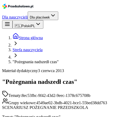
Dla nauczycieli
Dla placówek
🇵🇱
Polski
PL
Strona główna
Strefa nauczyciela
"Pożegnania nadszedł czas"
Materiał dydaktyczny
3 czerwca 2013
"Pożegnania nadszedł czas"
Tematy:
8ec53fbc-9f42-43d2-9eec-1378c675708b
Grupy wiekowe:
4549ae02-3bdb-4021-bce1-55bed38dd763
SCENARIUSZ POŻEGNANIE PRZEDSZKOLA
Temat: "Pożegnania nadszedł czas"