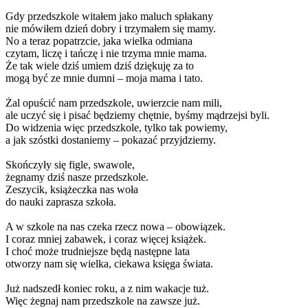
Gdy przedszkole witałem jako maluch spłakany
nie mówiłem dzień dobry i trzymałem się mamy.
No a teraz popatrzcie, jaka wielka odmiana
czytam, liczę i tańczę i nie trzyma mnie mama.
Że tak wiele dziś umiem dziś dziękuję za to
mogą być ze mnie dumni – moja mama i tato.
Żal opuścić nam przedszkole, uwierzcie nam mili,
ale uczyć się i pisać będziemy chętnie, byśmy mądrzejsi byli.
Do widzenia więc przedszkole, tylko tak powiemy,
a jak szóstki dostaniemy – pokazać przyjdziemy.
Skończyły się figle, swawole,
żegnamy dziś nasze przedszkole.
Zeszycik, książeczka nas woła
do nauki zaprasza szkoła.
A w szkole na nas czeka rzecz nowa – obowiązek.
I coraz mniej zabawek, i coraz więcej książek.
I choć może trudniejsze będą następne lata
otworzy nam się wielka, ciekawa księga świata.
Już nadszedł koniec roku, a z nim wakacje tuż.
Więc żegnaj nam przedszkole na zawsze już.