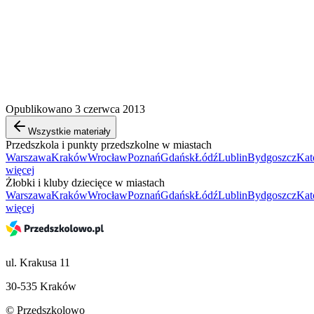
Opublikowano 3 czerwca 2013
Wszystkie materiały
Przedszkola i punkty przedszkolne w miastach
Warszawa
Kraków
Wrocław
Poznań
Gdańsk
Łódź
Lublin
Bydgoszcz
Kat
więcej
Żłobki i kluby dziecięce w miastach
Warszawa
Kraków
Wrocław
Poznań
Gdańsk
Łódź
Lublin
Bydgoszcz
Kat
więcej
ul. Krakusa 11
30-535 Kraków
© Przedszkolowo