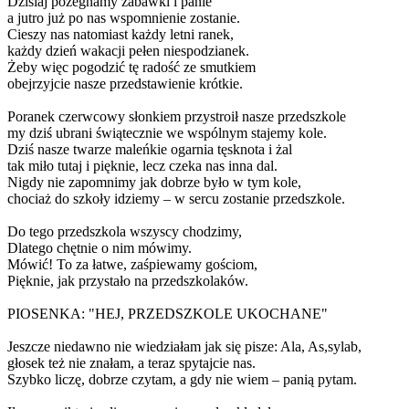
Dzisiaj pożegnamy zabawki i panie
a jutro już po nas wspomnienie zostanie.
Cieszy nas natomiast każdy letni ranek,
każdy dzień wakacji pełen niespodzianek.
Żeby więc pogodzić tę radość ze smutkiem
obejrzyjcie nasze przedstawienie krótkie.
Poranek czerwcowy słonkiem przystroił nasze przedszkole
my dziś ubrani świątecznie we wspólnym stajemy kole.
Dziś nasze twarze maleńkie ogarnia tęsknota i żal
tak miło tutaj i pięknie, lecz czeka nas inna dal.
Nigdy nie zapomnimy jak dobrze było w tym kole,
chociaż do szkoły idziemy – w sercu zostanie przedszkole.
Do tego przedszkola wszyscy chodzimy,
Dlatego chętnie o nim mówimy.
Mówić! To za łatwe, zaśpiewamy gościom,
Pięknie, jak przystało na przedszkolaków.
PIOSENKA: "HEJ, PRZEDSZKOLE UKOCHANE"
Jeszcze niedawno nie wiedziałam jak się pisze: Ala, As,sylab,
głosek też nie znałam, a teraz spytajcie nas.
Szybko liczę, dobrze czytam, a gdy nie wiem – panią pytam.