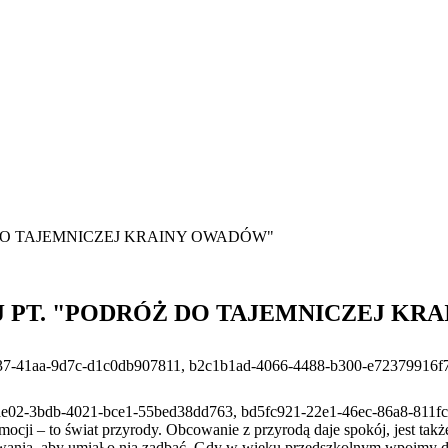
DO TAJEMNICZEJ KRAINY OWADÓW"
 PT. "PODRÓŻ DO TAJEMNICZEJ KR
7-41aa-9d7c-d1c0db907811, b2c1b1ad-4066-4488-b300-e72379916f74
ae02-3bdb-4021-bce1-55bed38dd763, bd5fc921-22e1-46ec-86a8-811f
ocji – to świat przyrody. Obcowanie z przyrodą daje spokój, jest takż
howania, aby umiał o nią zadbać. Gdy w wieku przedszkolnym wpoimy 