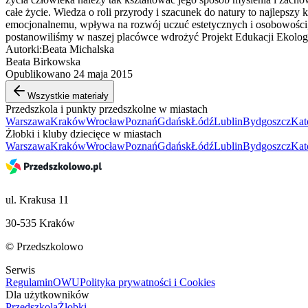
całe życie. Wiedza o roli przyrody i szacunek do natury to najlepsz
emocjonalnemu, wpływa na rozwój uczuć estetycznych i osobowości, 
postanowiliśmy w naszej placówce wdrożyć Projekt Edukacji Ekologi
Autorki:Beata Michalska
Beata Birkowska
Opublikowano 24 maja 2015
Wszystkie materiały
Przedszkola i punkty przedszkolne w miastach
Warszawa
Kraków
Wrocław
Poznań
Gdańsk
Łódź
Lublin
Bydgoszcz
Kat
Żłobki i kluby dziecięce w miastach
Warszawa
Kraków
Wrocław
Poznań
Gdańsk
Łódź
Lublin
Bydgoszcz
Kat
ul. Krakusa 11
30-535 Kraków
© Przedszkolowo
Serwis
Regulamin
OWU
Polityka prywatności i Cookies
Dla użytkowników
Przedszkola
Żłobki