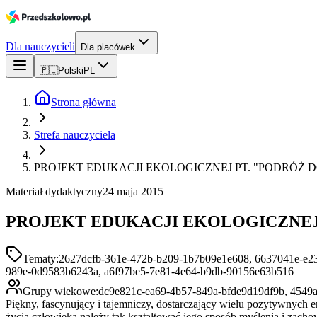
Dla nauczycieli
Dla placówek
🇵🇱
Polski
PL
Strona główna
Strefa nauczyciela
PROJEKT EDUKACJI EKOLOGICZNEJ PT. "PODRÓŻ 
Materiał dydaktyczny
24 maja 2015
PROJEKT EDUKACJI EKOLOGICZNEJ
Tematy:
2627dcfb-361e-472b-b209-1b7b09e1e608, 6637041e-e23
989e-0d9583b6243a, a6f97be5-7e81-4e64-b9db-90156e63b516
Grupy wiekowe:
dc9e821c-ea69-4b57-849a-bfde9d19df9b, 4549
Piękny, fascynujący i tajemniczy, dostarczający wielu pozytywnych em
życia człowieka należy tak kształtować jego sposób myślenia i zac