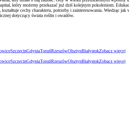
y kapitał, który możemy przekazać już dziś kolejnym pokoleniom. Eduk
kształtuje cechy charakteru, potrzeby i zainteresowania. Wiedząc ja
cznej dotyczący świata roślin i owadów.
owice
Szczecin
Gdynia
Toruń
Rzeszów
Olsztyn
Białystok
Zobacz więcej
owice
Szczecin
Gdynia
Toruń
Rzeszów
Olsztyn
Białystok
Zobacz więcej