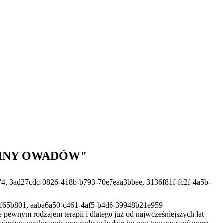
AINY OWADÓW"
, 3ad27cdc-0826-418b-b793-70e7eaa3bbee, 3136f81f-fc2f-4a5b-
cf65b801, aaba6a50-c461-4af5-b4d6-39948b21e959
e pewnym rodzajem terapii i dlatego już od najwcześniejszych lat
dzieciom umiłowanie przyrody to będzie im ono towarzyszyć przez