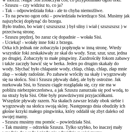
- Szuszu – czy widzisz to, co ja?
- Tak – odpowiedziała foka - ale to chyba niemożliwe.
- To na pewno ogon orki – powiedziała twierdząco Sisi. Musimy jak
najszybciej dopłynąć do brzegu.
Było trudno, bo wiatr ( szszszszsz ) był silny i wiał ( szszszszsz ) w
przeciwną stronę.
- Szuszu prędzej, bo zaraz cię dopadnie – wołała Sisi.
- Uciekaj! - wołały inne foki z brzegu.
Orka ich jednak nie zobaczyła i popłynęła w inną stronę. Wtedy
wszystkie foki zeskakiwały ze skał do wody. Szur, szur, szur, jedna
po drugiej. Zobaczyły to małe pingwiny. Zazdrościły fokom zabawy
i także zaczęły bawić się w berka. Jeden po drugim skakały do
wody. Słychać było chlapanie wody, chlap, chlap, chlap, złap mnie
złap – wołały radośnie. Po zabawie wróciły na skały i wygrzewały
się na słońcu. Sisi i Szuszu pływały dalej, ale były ostrożne. Jak
nurkowała Sisi, to Szuszu ciągle rozglądała się, czy nie ma w
pobliżu niebezpieczeństwa, a jak Szuszu zanurzała się pod wodą, to
na straży była Sisi. Obie były prawdziwymi przyjaciółkami.
Wszędzie pływały razem. Na skałach zawsze leżały obok siebie i
wygrzewały na słońcu swoją skórę. Następnego dnia obudziły ich
głośne krzyki małego pingwinka, który oddalił się zbyt daleko od
swojej mamy.
- Szuszu musimy mu pomóc – powiedziała Sisi.
- Tak musimy – odrzekła Szuszu. Tylko szybko, bo inaczej mały