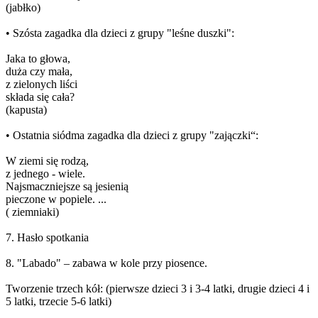
(jabłko)
• Szósta zagadka dla dzieci z grupy "leśne duszki":
Jaka to głowa,
duża czy mała,
z zielonych liści
składa się cała?
(kapusta)
• Ostatnia siódma zagadka dla dzieci z grupy "zajączki“:
W ziemi się rodzą,
z jednego - wiele.
Najsmaczniejsze są jesienią
pieczone w popiele. ...
( ziemniaki)
7. Hasło spotkania
8. "Labado" – zabawa w kole przy piosence.
Tworzenie trzech kół: (pierwsze dzieci 3 i 3-4 latki, drugie dzieci 4 i
5 latki, trzecie 5-6 latki)