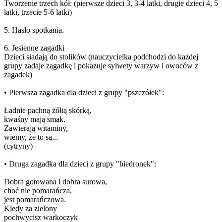
Tworzenie trzech kół: (pierwsze dzieci 3, 3-4 latki, drugie dzieci 4, 5
latki, trzecie 5-6 latki)
5. Hasło spotkania.
6. Jesienne zagadki
Dzieci siadają do stolików (nauczycielka podchodzi do każdej
grupy zadaje zagadkę i pokazuje sylwety warzyw i owoców z
zagadek)
• Pierwsza zagadka dla dzieci z grupy "pszczółek":
Ładnie pachną żółtą skórką,
kwaśny mają smak.
Zawierają witaminy,
wiemy, że to są...
(cytryny)
• Druga zagadka dla dzieci z grupy "biedronek":
Dobra gotowana i dobra surowa,
choć nie pomarańcza,
jest pomarańczowa.
Kiedy za zielony
pochwycisz warkoczyk