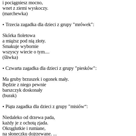
i pociągniesz mocno,
wnet z ziemi wyskoczy.
(marchewka)
• Trzecia zagadka dla dzieci z grupy "mrówek":
Skórka fioletowa
a miąższ pod nią złoty.
Smakuje wybornie
wszyscy wiecie o tym....
(śliwka)
• Czwarta zagadka dla dzieci z grupy "piesków":
Ma gruby brzuszek i ogonek mały.
Będzie z niego pewnie
barszczyk doskonały
(burak)
• Piąta zagadka dla dzieci z grupy "misiów“:
Niedaleko od drzewa pada,
każdy je z ochotą zjada.
Okrąglutkie i rumiane,
na słoneczku dojrzewane. ...