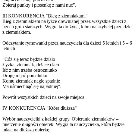
Zbieraj punkty i piosenkę z nami nuć".
III KONKURENCJA "Bieg z ziemniakami"
Bieg z ziemniakiem na łyżce drewnianej przez wszystkie dzieci z
trzech grup starszych. Wygra ta drużyna, która najszybciej przejdzie
z ziemniakiem.
Odczytanie rymowanki przez nauczyciela dla dzieci 5 letnich i 5 – 6
letnich
"Cóż się teraz będzie działo
Łyżka, ziemniak, drżące ciało
Iść z nim trzeba ostrożniutko
Drogę mijać pomalutku
Komu ziemniak nagle spadnie
Ma uśmiechnąć się najładniej".
Powrót wszystkich dzieci na swoje miejsca.
IV KONKURENCJA "Która dłuższa"
Wybór nauczycielki z każdej grupy. Obieranie ziemniaków –
mierzenie długości obierek. Wygra ta nauczycielka, która będzie
miała najdłuższą obierkę.