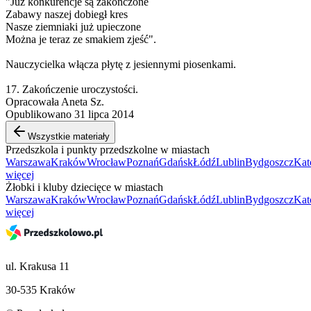
"Już konkurencje są zakończone
Zabawy naszej dobiegł kres
Nasze ziemniaki już upieczone
Można je teraz ze smakiem zjeść".
Nauczycielka włącza płytę z jesiennymi piosenkami.
17. Zakończenie uroczystości.
Opracowała Aneta Sz.
Opublikowano 31 lipca 2014
Wszystkie materiały
Przedszkola i punkty przedszkolne w miastach
Warszawa
Kraków
Wrocław
Poznań
Gdańsk
Łódź
Lublin
Bydgoszcz
Kat
więcej
Żłobki i kluby dziecięce w miastach
Warszawa
Kraków
Wrocław
Poznań
Gdańsk
Łódź
Lublin
Bydgoszcz
Kat
więcej
ul. Krakusa 11
30-535 Kraków