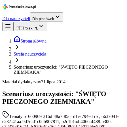
Dla nauczycieli
Dla placówek
🇵🇱
Polski
PL
Strona główna
Strefa nauczyciela
Scenariusz uroczystości: "ŚWIĘTO PIECZONEGO
ZIEMNIAKA"
Materiał dydaktyczny
31 lipca 2014
Scenariusz uroczystości: "ŚWIĘTO
PIECZONEGO ZIEMNIAKA"
Tematy:
b1660969-316d-48a7-85cf-d1ea794ed51c, 6637041e-
e237-41aa-9d7c-d1c0db907811, b2c1b1ad-4066-4488-b300-
e72379916f74, fc870c3f-c76f-4d5b-8b7d-450155be578f