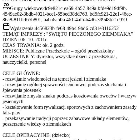
Grupy wiekowe:
dc9e821c-ea69-4b57-849a-bfde9d19df9b,
4549ae02-3bdb-4021-bce1-55bed38dd763, bd5fc921-22e1-46ec-
86a8-811fcf65b801, aaba6a50-c461-4af5-b4d6-39948b21e959
Wydarzenia:
4456823b-fe68-49b4-9bd6-cd31e3116252
TEMAT IMPREZY : "ŚWIĘTO PIECZONEGO ZIEMNIAKA"
DZIEŃ: 06. 10. 2011r.
CZAS TRWANIA: ok. 2 godz.
MIEJSCE: Publiczne Przedszkole – ogród przedszkolny
UCZESTNICY: dyrektor, wszystkie dzieci z przedszkola,
nauczycielki, personel
CELE GŁÓWNE:
- rozwijanie wiadomości na temat jesieni i ziemniaka
- rozwijanie ogólnej sprawności słuchowej podczas słuchania i
śpiewania piosenek
- rozwijanie zmysłu smaku podczas kosztowania owoców i warzyw
jesiennych
- kształtowanie form rywalizacji sportowych z zachowaniem zasady
fair- play
- przekazywanie tradycji poprzez zabawowe układy elementów,
poszerzenie wiedzy o ziemniakach
CELE OPERACYJNE: (dziecko)