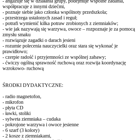
- angażuje się w działania grupy, podejmuje wspólne zadania,
współpracuje z innymi dziećmi,
- poznaje siebie jako członka wspólnoty przedszkola;
- przestrzega ustalonych zasad i reguł;
- potrafi wymienić kilka potraw zrobionych z ziemniaków;
- wie jak nazywają się warzywa, owoce – rozpoznaje je za pomocą
zmysłu smaku
- rozwiązuje zagadki o darach jesieni
- rozumie polecenia nauczycielki oraz stara się wykonać je
prawidłowo;
- czerpie radość i przyjemności ze wspólnej zabawy;
- ćwiczy ogólną sprawność ruchową oraz rozwija koordynację
wzrokowo- ruchową
ŚRODKI DYDAKTYCZNE:
- radio magnetofon,
- mikrofon
- płyta CD
- ławki, stoliki
- sylweta ziemniaka – cudaka
- pokrojone warzywa i owoce jesienne
- 6 szarf (3 kolory)
- 2 kosze z ziemniakami,