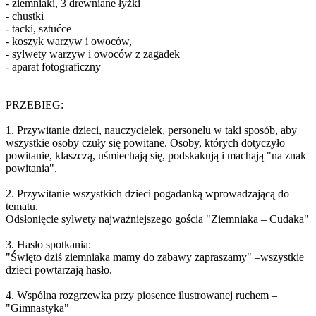
- ziemniaki, 3 drewniane łyżki
- chustki
- tacki, sztućce
- koszyk warzyw i owoców,
- sylwety warzyw i owoców z zagadek
- aparat fotograficzny
PRZEBIEG:
1. Przywitanie dzieci, nauczycielek, personelu w taki sposób, aby
wszystkie osoby czuły się powitane. Osoby, których dotyczyło
powitanie, klaszczą, uśmiechają się, podskakują i machają "na znak
powitania".
2. Przywitanie wszystkich dzieci pogadanką wprowadzającą do
tematu.
Odsłonięcie sylwety najważniejszego gościa "Ziemniaka – Cudaka"
3. Hasło spotkania:
"Święto dziś ziemniaka mamy do zabawy zapraszamy" –wszystkie
dzieci powtarzają hasło.
4. Wspólna rozgrzewka przy piosence ilustrowanej ruchem –
"Gimnastyka"