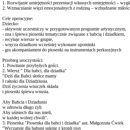
1. Rozwijanie umiejętności prezentacji własnych umiejętności – wygł
2. Wzmacnianie więzi emocjonalnych z rodziną – wzbudzanie miłości
Cele operacyjne:
Dziecko:
- aktywnie uczestniczy w przygotowanym programie artystycznym,
- zna i śpiewa piosenki tematycznie związane z babcią i dziadkiem,
- recytuje wiersze w grupie,
- wręcza dziadkom wcześniej wykonane upominki
- gra akompaniament do piosenki na instrumentach perkusyjnych
Przebieg uroczystości:
1. Powitanie przybyłych gości.
2. Wiersz " Dla babci, dla dziadka"
"Dziś dla Babci słońce mamy
I całuski dla Dziadziusia.
Dziś życzenia wnuczek składa
i piosenki śpiewa wnusia.
Aby Babcia i Dziadunio
w zdrowiu długo żyli
Aby uśmiech dla nas mieli,
w każdej wolnej chwili".
3. Piosenka "Piosenka dla babci i dziadka" aut. Małgorzata Ćwiek
"Wyczaruję dla babuni suknię z kropli rosy