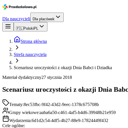
Dla nauczycieli
Dla placówek
🇵🇱
Polski
PL
Strona główna
Strefa nauczyciela
Scenariusz uroczystości z okazji Dnia Babci i Dziadka
Materiał dydaktyczny
27 stycznia 2018
Scenariusz uroczystości z okazji Dnia Babc
Tematy:
8ec53fbc-9f42-43d2-9eec-1378c675708b
Grupy wiekowe:
aaba6a50-c461-4af5-b4d6-39948b21e959
Wydarzenia:
6d1d2c54-4df5-4b27-88e9-17824449f432
Cele ogólne: