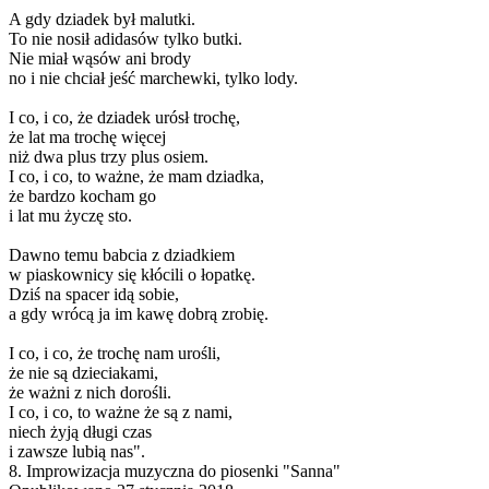
A gdy dziadek był malutki.
To nie nosił adidasów tylko butki.
Nie miał wąsów ani brody
no i nie chciał jeść marchewki, tylko lody.
I co, i co, że dziadek urósł trochę,
że lat ma trochę więcej
niż dwa plus trzy plus osiem.
I co, i co, to ważne, że mam dziadka,
że bardzo kocham go
i lat mu życzę sto.
Dawno temu babcia z dziadkiem
w piaskownicy się kłócili o łopatkę.
Dziś na spacer idą sobie,
a gdy wrócą ja im kawę dobrą zrobię.
I co, i co, że trochę nam urośli,
że nie są dzieciakami,
że ważni z nich dorośli.
I co, i co, to ważne że są z nami,
niech żyją długi czas
i zawsze lubią nas".
8. Improwizacja muzyczna do piosenki "Sanna"