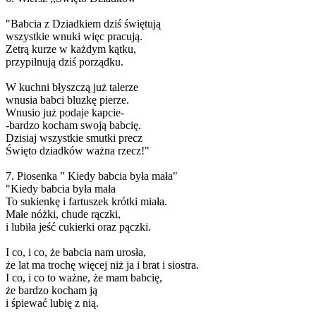
"Babcia z Dziadkiem dziś świętują
wszystkie wnuki więc pracują.
Zetrą kurze w każdym kątku,
przypilnują dziś porządku.
W kuchni błyszczą już talerze
wnusia babci bluzkę pierze.
Wnusio już podaje kapcie-
-bardzo kocham swoją babcię.
Dzisiaj wszystkie smutki precz
Święto dziadków ważna rzecz!"
7. Piosenka " Kiedy babcia była mała"
"Kiedy babcia była mała
To sukienkę i fartuszek krótki miała.
Małe nóżki, chude rączki,
i lubiła jeść cukierki oraz pączki.
I co, i co, że babcia nam urosła,
że lat ma trochę więcej niż ja i brat i siostra.
I co, i co to ważne, że mam babcię,
że bardzo kocham ją
i śpiewać lubię z nią.