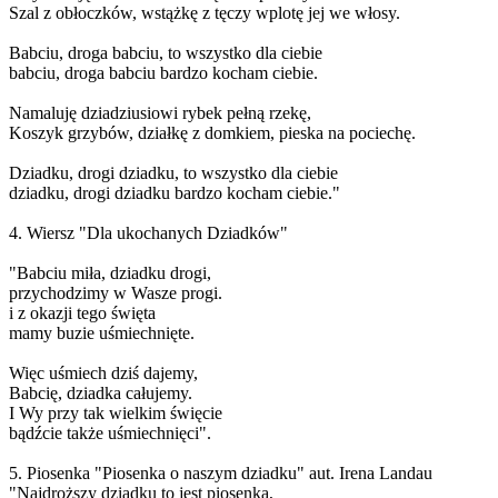
Szal z obłoczków, wstążkę z tęczy wplotę jej we włosy.
Babciu, droga babciu, to wszystko dla ciebie
babciu, droga babciu bardzo kocham ciebie.
Namaluję dziadziusiowi rybek pełną rzekę,
Koszyk grzybów, działkę z domkiem, pieska na pociechę.
Dziadku, drogi dziadku, to wszystko dla ciebie
dziadku, drogi dziadku bardzo kocham ciebie."
4. Wiersz "Dla ukochanych Dziadków"
"Babciu miła, dziadku drogi,
przychodzimy w Wasze progi.
i z okazji tego święta
mamy buzie uśmiechnięte.
Więc uśmiech dziś dajemy,
Babcię, dziadka całujemy.
I Wy przy tak wielkim święcie
bądźcie także uśmiechnięci".
5. Piosenka "Piosenka o naszym dziadku" aut. Irena Landau
"Najdroższy dziadku to jest piosenka,