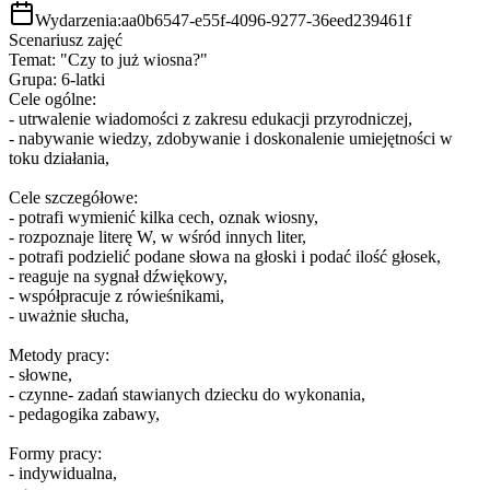
Wydarzenia:
aa0b6547-e55f-4096-9277-36eed239461f
Scenariusz zajęć
Temat: "Czy to już wiosna?"
Grupa: 6-latki
Cele ogólne:
- utrwalenie wiadomości z zakresu edukacji przyrodniczej,
- nabywanie wiedzy, zdobywanie i doskonalenie umiejętności w
toku działania,
Cele szczegółowe:
- potrafi wymienić kilka cech, oznak wiosny,
- rozpoznaje literę W, w wśród innych liter,
- potrafi podzielić podane słowa na głoski i podać ilość głosek,
- reaguje na sygnał dźwiękowy,
- współpracuje z rówieśnikami,
- uważnie słucha,
Metody pracy:
- słowne,
- czynne- zadań stawianych dziecku do wykonania,
- pedagogika zabawy,
Formy pracy:
- indywidualna,