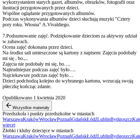
wykorzystaniem starych gazet, albumów, obrazków, fotografii oraz
ilustracji przygotowanych przez dzieci.
Wspólne oglądanie przygotowanych albumów.
Podczas wykonywania albumów dzieci słuchają muzyki "Cztery
pory roku. Wiosna" A.Vivaldiego.
7.Podsumowanie zajęć. Podziękowanie dzieciom za aktywny udział
w zabawach.
Ocena zajęć dokonana przez dzieci.
Na środku sali umieszczone są kartony z napisem: Zajęcia podobały
mi się , bo.,..
Zajęcia nie podobały mi się, bo….
Najtrudniejsze podczas zajęć było….
Najciekawsze podczas zajęć było…
Dzieci podchodzą kolejno do wybranego kartonu, wrzucają swoją
piłeczkę kończąc zdanie.
Opublikowano 1 kwietnia 2020
Wszystkie materiały
Przedszkola i punkty przedszkolne w miastach
Warszawa
Kraków
Wrocław
Poznań
Gdańsk
Łódź
Lublin
Bydgoszcz
Kat
więcej
Żłobki i kluby dziecięce w miastach
Warszawa
Kraków
Wrocław
Poznań
Gdańsk
Łódź
Lublin
Bydgoszcz
Kat