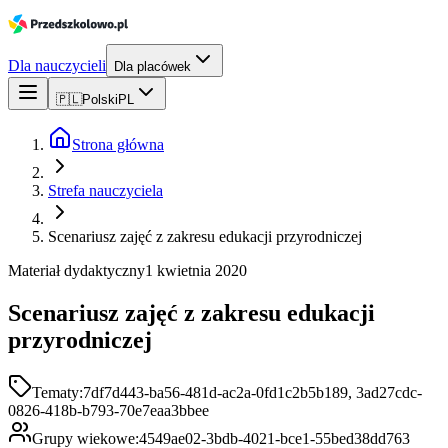
Dla nauczycieli
Dla placówek
🇵🇱
Polski
PL
Strona główna
Strefa nauczyciela
Scenariusz zajęć z zakresu edukacji przyrodniczej
Materiał dydaktyczny
1 kwietnia 2020
Scenariusz zajęć z zakresu edukacji
przyrodniczej
Tematy:
7df7d443-ba56-481d-ac2a-0fd1c2b5b189, 3ad27cdc-
0826-418b-b793-70e7eaa3bbee
Grupy wiekowe:
4549ae02-3bdb-4021-bce1-55bed38dd763