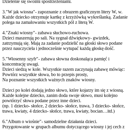
Dzielenie się swoimi spostrzeżeniami.
3."W jak wiosna"- zapoznanie z obrazem graficznym litery W, w.
Każde dziecko otrzymuje kartkę z krzyżówką wykreślanką. Zadanie
polega na zamalowaniu wszystkich pól z literą W.
4."Znaki wiosny"- zabawa słuchowo-ruchowa.
Dzieci maszerują po sali. Na sygnał dźwiękowy- gwizdek,
zatrzymują się. Mają za zadanie podzielić na głoski słowo podane
przez nauczyciela i jednocześnie wytupać każdą głoskę-ilość.
5."Wiosenny szyfr"- zabawa słowna doskonaląca pamięć i
koncentrację uwagi.
Dzieci siedzą w kole. Wszystkie razem zaczynają zabawę mówiąc:
Powtórz wszystkie słowa, bo to przepis prosty,
Na poznanie wszystkich ważnych znaków wiosny.
Dzieci po kolei dodają jedno słowo, które kojarzy im się z wiosną.
Każde kolejne dziecko, zanim doda swoje słowo, musi kolejno
powtórzyć słowa podane przez inne dzieci.
(np. 1 dziecko- słońce, 2 dziecko- słońce, trawa, 3 dziecko- słońce,
trawa, kwiaty, 4 dziecko- słońce, trawa, kwiaty, bocian…itd.)
6."Album o wiośnie"- samodzielne działania dzieci.
Przygotowanie w grupach albumu dotyczącego wiosny i jej cech z