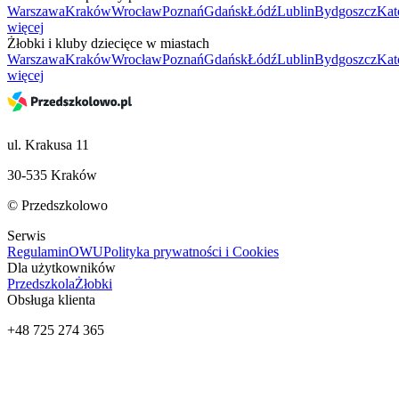
Warszawa
Kraków
Wrocław
Poznań
Gdańsk
Łódź
Lublin
Bydgoszcz
Kat
więcej
Żłobki i kluby dziecięce w miastach
Warszawa
Kraków
Wrocław
Poznań
Gdańsk
Łódź
Lublin
Bydgoszcz
Kat
więcej
ul. Krakusa 11
30-535 Kraków
© Przedszkolowo
Serwis
Regulamin
OWU
Polityka prywatności i Cookies
Dla użytkowników
Przedszkola
Żłobki
Obsługa klienta
+48 725 274 365