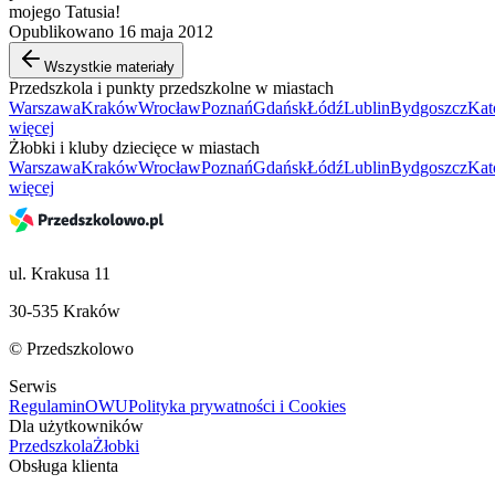
mojego Tatusia!
Opublikowano 16 maja 2012
Wszystkie materiały
Przedszkola i punkty przedszkolne w miastach
Warszawa
Kraków
Wrocław
Poznań
Gdańsk
Łódź
Lublin
Bydgoszcz
Kat
więcej
Żłobki i kluby dziecięce w miastach
Warszawa
Kraków
Wrocław
Poznań
Gdańsk
Łódź
Lublin
Bydgoszcz
Kat
więcej
ul. Krakusa 11
30-535 Kraków
© Przedszkolowo
Serwis
Regulamin
OWU
Polityka prywatności i Cookies
Dla użytkowników
Przedszkola
Żłobki
Obsługa klienta