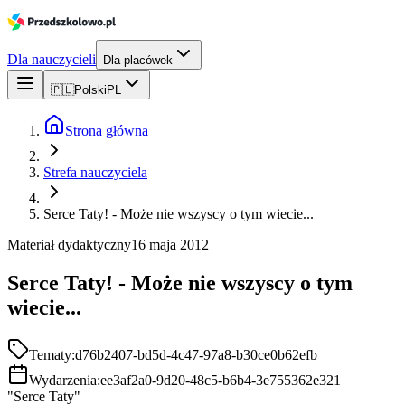
Dla nauczycieli
Dla placówek
🇵🇱
Polski
PL
Strona główna
Strefa nauczyciela
Serce Taty! - Może nie wszyscy o tym wiecie...
Materiał dydaktyczny
16 maja 2012
Serce Taty! - Może nie wszyscy o tym
wiecie...
Tematy:
d76b2407-bd5d-4c47-97a8-b30ce0b62efb
Wydarzenia:
ee3af2a0-9d20-48c5-b6b4-3e755362e321
"Serce Taty"