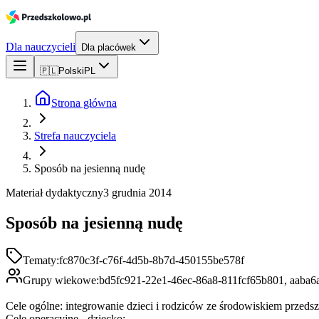
Dla nauczycieli
Dla placówek
🇵🇱
Polski
PL
Strona główna
Strefa nauczyciela
Sposób na jesienną nudę
Materiał dydaktyczny
3 grudnia 2014
Sposób na jesienną nudę
Tematy:
fc870c3f-c76f-4d5b-8b7d-450155be578f
Grupy wiekowe:
bd5fc921-22e1-46ec-86a8-811fcf65b801, aaba
Cele ogólne: integrowanie dzieci i rodziców ze środowiskiem przeds
Cele operacyjne - dziecko: