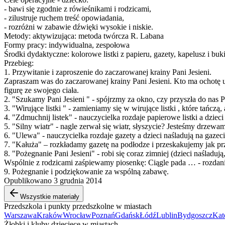
- bawi się zgodnie z rówieśnikami i rodzicami,
- zilustruje ruchem treść opowiadania,
- rozróżni w zabawie dźwięki wysokie i niskie.
Metody: aktywizująca: metoda twórcza R. Labana
Formy pracy: indywidualna, zespołowa
Środki dydaktyczne: kolorowe listki z papieru, gazety, kapelusz i bu
Przebieg:
1. Przywitanie i zaproszenie do zaczarowanej krainy Pani Jesieni.
Zapraszam was do zaczarowanej krainy Pani Jesieni. Kto ma ochotę 
figurę ze swojego ciała.
2. "Szukamy Pani Jesieni " - spójrzmy za okno, czy przyszła do nas 
3. "Wirujące listki " - zamieniamy się w wirujące listki , które tańcz
4. "Zdmuchnij listek" - nauczycielka rozdaje papierowe listki a dzieci
5. "Silny wiatr" - nagle zerwał się wiatr, słyszycie? Jesteśmy drzewami,
6. "Ulewa" - nauczycielka rozdaje gazety a dzieci naśladują na gaz
7. "Kałuża" – rozkładamy gazetę na podłodze i przeskakujemy jak pr
8. "Pożegnanie Pani Jesieni" - robi się coraz zimniej (dzieci naślad
Wspólnie z rodzicami zaśpiewamy piosenkę: Ciągle pada … - rozdanie
9. Pożegnanie i podziękowanie za wspólną zabawę.
Opublikowano 3 grudnia 2014
Wszystkie materiały
Przedszkola i punkty przedszkolne w miastach
Warszawa
Kraków
Wrocław
Poznań
Gdańsk
Łódź
Lublin
Bydgoszcz
Kat
Żłobki i kluby dziecięce w miastach