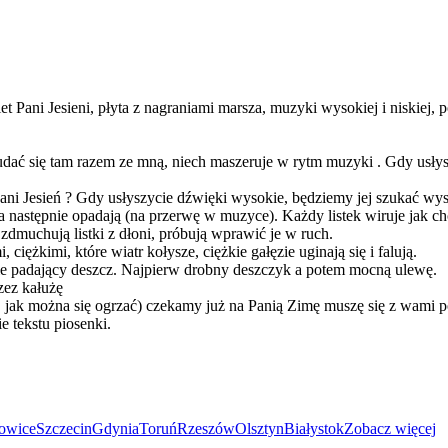
kiet Pani Jesieni, płyta z nagraniami marsza, muzyki wysokiej i niskie
udać się tam razem ze mną, niech maszeruje w rytm muzyki . Gdy usłys
Pani Jesień ? Gdy usłyszycie dźwięki wysokie, będziemy jej szukać wys
ą, a następnie opadają (na przerwę w muzyce). Każdy listek wiruje jak ch
 zdmuchują listki z dłoni, próbują wprawić je w ruch.
 ciężkimi, które wiatr kołysze, ciężkie gałęzie uginają się i falują.
ecie padający deszcz. Najpierw drobny deszczyk a potem mocną ulewę.
zez kałużę
ują, jak można się ogrzać) czekamy już na Panią Zimę muszę się z wami 
 tekstu piosenki.
owice
Szczecin
Gdynia
Toruń
Rzeszów
Olsztyn
Białystok
Zobacz więcej