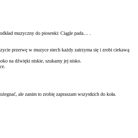
j, podkład muzyczny do piosenki: Ciągle pada… .
zycie przerwę w muzyce niech każdy zatrzyma się i zrobi ciekawą
oko na dźwięki niskie, szukamy jej nisko.
ce.
pożegnać, ale zanim to zrobię zapraszam wszystkich do koła.