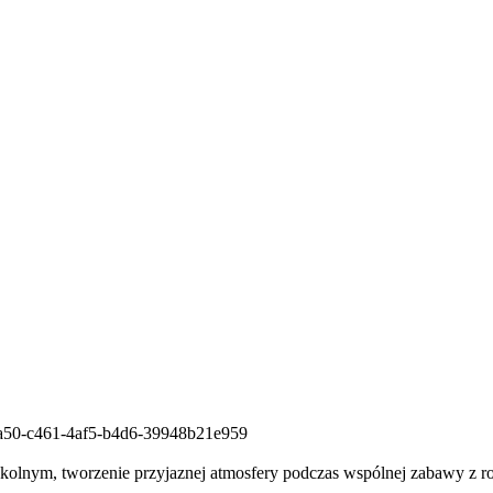
6a50-c461-4af5-b4d6-39948b21e959
zkolnym, tworzenie przyjaznej atmosfery podczas wspólnej zabawy z rod