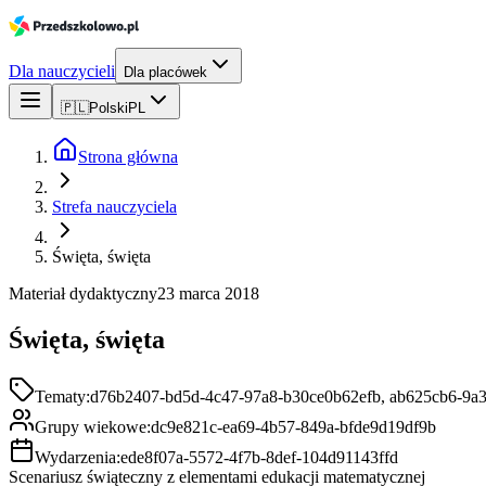
Dla nauczycieli
Dla placówek
🇵🇱
Polski
PL
Strona główna
Strefa nauczyciela
Święta, święta
Materiał dydaktyczny
23 marca 2018
Święta, święta
Tematy:
d76b2407-bd5d-4c47-97a8-b30ce0b62efb, ab625cb6-9a3
Grupy wiekowe:
dc9e821c-ea69-4b57-849a-bfde9d19df9b
Wydarzenia:
ede8f07a-5572-4f7b-8def-104d91143ffd
Scenariusz świąteczny z elementami edukacji matematycznej