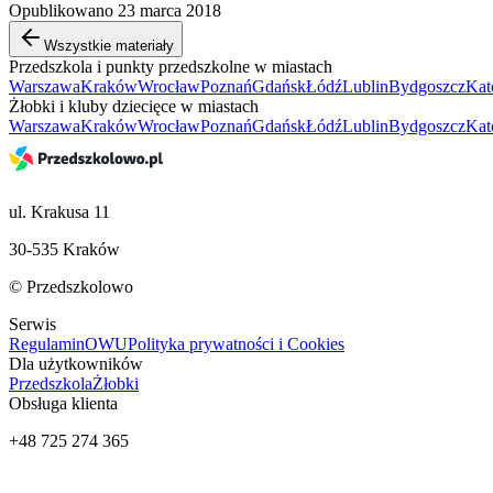
Opublikowano 23 marca 2018
Wszystkie materiały
Przedszkola i punkty przedszkolne w miastach
Warszawa
Kraków
Wrocław
Poznań
Gdańsk
Łódź
Lublin
Bydgoszcz
Kat
Żłobki i kluby dziecięce w miastach
Warszawa
Kraków
Wrocław
Poznań
Gdańsk
Łódź
Lublin
Bydgoszcz
Kat
ul. Krakusa 11
30-535 Kraków
© Przedszkolowo
Serwis
Regulamin
OWU
Polityka prywatności i Cookies
Dla użytkowników
Przedszkola
Żłobki
Obsługa klienta
+48 725 274 365