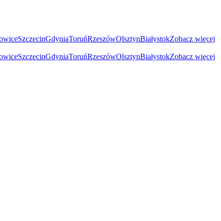
owice
Szczecin
Gdynia
Toruń
Rzeszów
Olsztyn
Białystok
Zobacz więcej
owice
Szczecin
Gdynia
Toruń
Rzeszów
Olsztyn
Białystok
Zobacz więcej