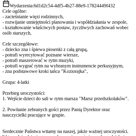
Wydarzenia:
6d1d2c54-4df5-4b27-88e9-17824449f432
Cele ogólne:
- zacieśnianie więzi rodzinnych,
- rozwijanie umiejętności planowania i współdziałania w zespole,
- kształtowanie właściwych postaw, życzliwych zachowań wobec
osób starszych,
Cele szczegółowe:
- dziecko zna i śpiewa piosenki z całą grupą,
- potrafi wyrecytować poznane wiersze,
- potrafi maszerować w rytm muzyki,
- potrafi wygrać rytm na wybranym instrumencie perkusyjnym,
- zna podstawowe kroki tańca "Koziorajka",
Grupa: 4-latki
Przebieg uroczystości:
1. Wejście dzieci do sali w rytm marsza "Marsz przedszkolaków".
2. Powitanie zebranych gości przez Panią Dyrektor oraz
nauczycielki pracujące w grupie.
Serdecznie Państwa witamy na naszej, jakże ważnej uroczystości.