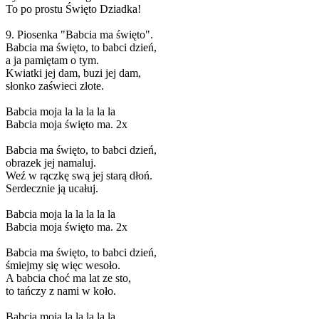
To po prostu Święto Dziadka!
9. Piosenka "Babcia ma święto".
Babcia ma święto, to babci dzień,
a ja pamiętam o tym.
Kwiatki jej dam, buzi jej dam,
słonko zaświeci złote.
Babcia moja la la la la la
Babcia moja święto ma. 2x
Babcia ma święto, to babci dzień,
obrazek jej namaluj.
Weź w rączkę swą jej starą dłoń.
Serdecznie ją ucałuj.
Babcia moja la la la la la
Babcia moja święto ma. 2x
Babcia ma święto, to babci dzień,
śmiejmy się więc wesoło.
A babcia choć ma lat ze sto,
to tańczy z nami w koło.
Babcia moja la la la la la