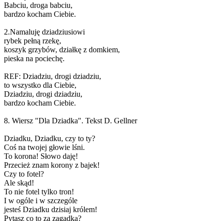
Babciu, droga babciu,
bardzo kocham Ciebie.
2.Namaluję dziadziusiowi
rybek pełną rzekę,
koszyk grzybów, działkę z domkiem,
pieska na pociechę.
REF: Dziadziu, drogi dziadziu,
to wszystko dla Ciebie,
Dziadziu, drogi dziadziu,
bardzo kocham Ciebie.
8. Wiersz "Dla Dziadka". Tekst D. Gellner
Dziadku, Dziadku, czy to ty?
Coś na twojej głowie lśni.
To korona! Słowo daję!
Przecież znam korony z bajek!
Czy to fotel?
Ale skąd!
To nie fotel tylko tron!
I w ogóle i w szczególe
jesteś Dziadku dzisiaj królem!
Pytasz co to za zagadka?