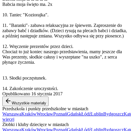
Babcia moja święto ma. 2x
10. Taniec "Koziorajka".
11. "Baranki"- zabawa relaksacyjna ze śpiewem. Zaproszenie do
zabawy babć i dziadków. (Dzieci rysują na plecach babci i dziadka,
a później następuje zmiana. Wszystko odbywa się przy piosence.)
12. Wręczenie prezentów przez dzieci.
Chociaż to już koniec naszego przedstawienia, mamy jeszcze dla
Was prezenty, słodkie całusy i wyszeptane "na uszko", z serca
płynące życzenia.
13. Słodki poczęstunek.
14. Zakończenie uroczystości.
Opublikowano 16 stycznia 2017
Wszystkie materiały
Przedszkola i punkty przedszkolne w miastach
Warszawa
Kraków
Wrocław
Poznań
Gdańsk
Łódź
Lublin
Bydgoszcz
Kat
więcej
Żłobki i kluby dziecięce w miastach
Warszawa
Kraków
Wrocław
Poznań
Gdańsk
Łódź
Lublin
Bydgoszcz
Kat