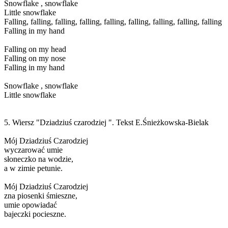
Snowflake , snowflake
Little snowflake
Falling, falling, falling, falling, falling, falling, falling, falling, falling
Falling in my hand
Falling on my head
Falling on my nose
Falling in my hand
Snowflake , snowflake
Little snowflake
5. Wiersz "Dziadziuś czarodziej ". Tekst E.Śnieżkowska-Bielak
Mój Dziadziuś Czarodziej
wyczarować umie
słoneczko na wodzie,
a w zimie petunie.
Mój Dziadziuś Czarodziej
zna piosenki śmieszne,
umie opowiadać
bajeczki pocieszne.