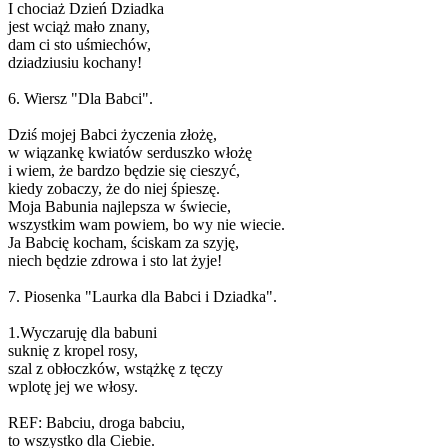
I chociaż Dzień Dziadka
jest wciąż mało znany,
dam ci sto uśmiechów,
dziadziusiu kochany!
6. Wiersz "Dla Babci".
Dziś mojej Babci życzenia złożę,
w wiązankę kwiatów serduszko włożę
i wiem, że bardzo będzie się cieszyć,
kiedy zobaczy, że do niej śpieszę.
Moja Babunia najlepsza w świecie,
wszystkim wam powiem, bo wy nie wiecie.
Ja Babcię kocham, ściskam za szyję,
niech będzie zdrowa i sto lat żyje!
7. Piosenka "Laurka dla Babci i Dziadka".
1.Wyczaruję dla babuni
suknię z kropel rosy,
szal z obłoczków, wstążkę z tęczy
wplotę jej we włosy.
REF: Babciu, droga babciu,
to wszystko dla Ciebie.