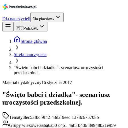
Dla nauczycieli
Dla placówek
🇵🇱
Polski
PL
Strona główna
Strefa nauczyciela
"Święto babci i dziadka"- scenariusz uroczystości
przedszkolnej.
Materiał dydaktyczny
16 stycznia 2017
"Święto babci i dziadka"- scenariusz
uroczystości przedszkolnej.
Tematy:
8ec53fbc-9f42-43d2-9eec-1378c675708b
Grupy wiekowe:
aaba6a50-c461-4af5-b4d6-39948b21e959