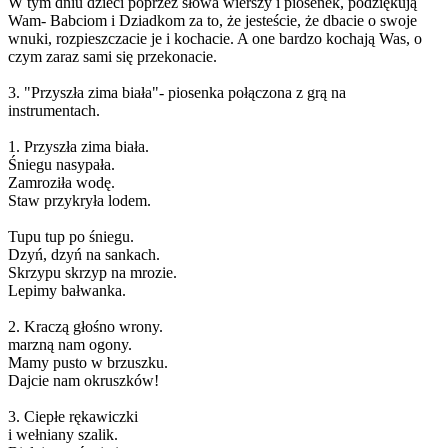
W tym dniu dzieci poprzez słowa wierszy i piosenek, podziękują
Wam- Babciom i Dziadkom za to, że jesteście, że dbacie o swoje
wnuki, rozpieszczacie je i kochacie. A one bardzo kochają Was, o
czym zaraz sami się przekonacie.
3. "Przyszła zima biała"- piosenka połączona z grą na
instrumentach.
1. Przyszła zima biała.
Śniegu nasypała.
Zamroziła wodę.
Staw przykryła lodem.
Tupu tup po śniegu.
Dzyń, dzyń na sankach.
Skrzypu skrzyp na mrozie.
Lepimy bałwanka.
2. Kraczą głośno wrony.
marzną nam ogony.
Mamy pusto w brzuszku.
Dajcie nam okruszków!
3. Ciepłe rękawiczki
i wełniany szalik.