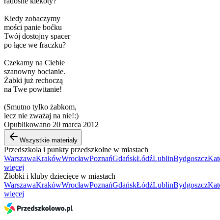
radosne klekoty?
Kiedy zobaczymy
mości panie boćku
Twój dostojny spacer
po łące we fraczku?
Czekamy na Ciebie
szanowny bocianie.
Żabki już rechoczą
na Twe powitanie!
(Smutno tylko żabkom,
lecz nie zważaj na nie!:)
Opublikowano 20 marca 2012
Wszystkie materiały
Przedszkola i punkty przedszkolne w miastach
Warszawa
Kraków
Wrocław
Poznań
Gdańsk
Łódź
Lublin
Bydgoszcz
Kat
więcej
Żłobki i kluby dziecięce w miastach
Warszawa
Kraków
Wrocław
Poznań
Gdańsk
Łódź
Lublin
Bydgoszcz
Kat
więcej