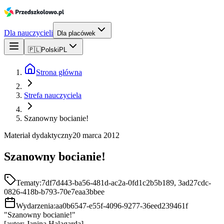
Dla nauczycieli
Dla placówek
🇵🇱
Polski
PL
Strona główna
Strefa nauczyciela
Szanowny bocianie!
Materiał dydaktyczny
20 marca 2012
Szanowny bocianie!
Tematy:
7df7d443-ba56-481d-ac2a-0fd1c2b5b189, 3ad27cdc-
0826-418b-b793-70e7eaa3bbee
Wydarzenia:
aa0b6547-e55f-4096-9277-36eed239461f
"Szanowny bocianie!"
[autor: Janina Halagarda]