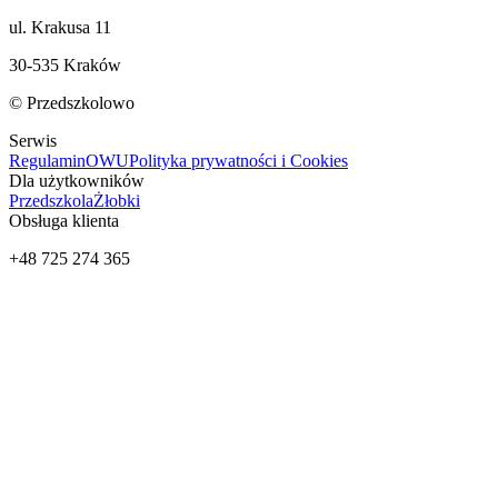
ul. Krakusa 11
30-535 Kraków
© Przedszkolowo
Serwis
Regulamin
OWU
Polityka prywatności i Cookies
Dla użytkowników
Przedszkola
Żłobki
Obsługa klienta
+48 725 274 365