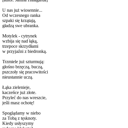
U nas już wiosennie...
Od wczesnego ranka
szpaki się krzątają,
gładzą swe ubranka.
Motylek - cytrynek
wzbija się nad łąką,
trzepoce skrzydłami
w przyjaźni z biedronką.
Trzmiele już szturmują:
głośno brzęczą, buczą,
pszczoły się pracowitości
nieustannie uczą.
Łąka zielenieje,
kaczeńce już złote.
Przyleć do nas wreszcie,
jeśli masz ochotę!
Spoglądamy w niebo
za Tobą z tęsknoty.
Kiedy usłyszymy