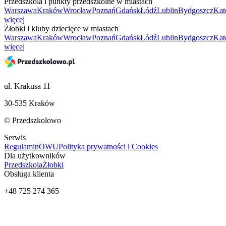
Przedszkola i punkty przedszkolne w miastach
Warszawa
Kraków
Wrocław
Poznań
Gdańsk
Łódź
Lublin
Bydgoszcz
Kat
więcej
Żłobki i kluby dziecięce w miastach
Warszawa
Kraków
Wrocław
Poznań
Gdańsk
Łódź
Lublin
Bydgoszcz
Kat
więcej
ul. Krakusa 11
30-535 Kraków
© Przedszkolowo
Serwis
Regulamin
OWU
Polityka prywatności i Cookies
Dla użytkowników
Przedszkola
Żłobki
Obsługa klienta
+48 725 274 365