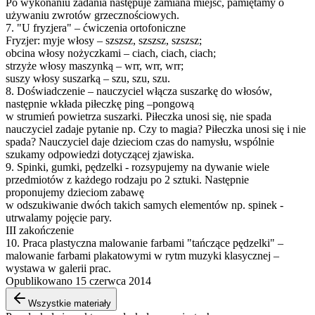
Po wykonaniu zadania następuje zamiana miejsc, pamiętamy o
używaniu zwrotów grzecznościowych.
7. "U fryzjera" – ćwiczenia ortofoniczne
Fryzjer: myje włosy – szszsz, szszsz, szszsz;
obcina włosy nożyczkami – ciach, ciach, ciach;
strzyże włosy maszynką – wrr, wrr, wrr;
suszy włosy suszarką – szu, szu, szu.
8. Doświadczenie – nauczyciel włącza suszarkę do włosów,
następnie wkłada piłeczkę ping –pongową
w strumień powietrza suszarki. Piłeczka unosi się, nie spada
nauczyciel zadaje pytanie np. Czy to magia? Piłeczka unosi się i nie
spada? Nauczyciel daje dzieciom czas do namysłu, wspólnie
szukamy odpowiedzi dotyczącej zjawiska.
9. Spinki, gumki, pędzelki - rozsypujemy na dywanie wiele
przedmiotów z każdego rodzaju po 2 sztuki. Następnie
proponujemy dzieciom zabawę
w odszukiwanie dwóch takich samych elementów np. spinek -
utrwalamy pojęcie pary.
III zakończenie
10. Praca plastyczna malowanie farbami "tańczące pędzelki" –
malowanie farbami plakatowymi w rytm muzyki klasycznej –
wystawa w galerii prac.
Opublikowano 15 czerwca 2014
Wszystkie materiały