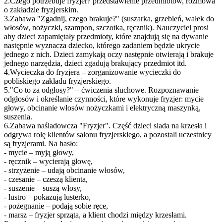
2.Czego potrzebuje fryzjer? przedstawienie przedmiotów, rozmowa
o zakładzie fryzjerskim.
3.Zabawa "Zgadnij, czego brakuje?" (suszarka, grzebień, wałek do
włosów, nożyczki, szampon, szczotka, ręcznik). Nauczyciel prosi
aby dzieci zapamiętały przedmioty, które znajdują się na dywanie
następnie wyznacza dziecko, którego zadaniem będzie ukrycie
jednego z nich. Dzieci zamykają oczy następnie otwierają i brakuje
jednego narzędzia, dzieci zgadują brakujący przedmiot itd.
4.Wycieczka do fryzjera – zorganizowanie wycieczki do
pobliskiego zakładu fryzjerskiego.
5."Co to za odgłosy?" – ćwiczenia słuchowe. Rozpoznawanie
odgłosów i określanie czynności, które wykonuje fryzjer: mycie
głowy, obcinanie włosów nożyczkami i elektryczną maszynką,
suszenia.
6.Zabawa naśladowcza "Fryzjer". Część dzieci siada na krzesła i
odgrywa rolę klientów salonu fryzjerskiego, a pozostali uczestnicy
są fryzjerami. Na hasło:
- mycie – myją głowy,
- ręcznik – wycierają głowę,
- strzyżenie – udają obcinanie włosów,
- czesanie – czeszą klienta,
- suszenie – suszą włosy,
- lustro – pokazują lusterko,
- pożegnanie – podają sobie ręce,
- marsz – fryzjer sprząta, a klient chodzi między krzesłami.