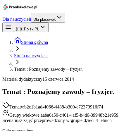
Dla nauczycieli
Dla placówek
🇵🇱
Polski
PL
Strona główna
Strefa nauczyciela
Temat : Poznajemy zawody – fryzjer.
Materiał dydaktyczny
15 czerwca 2014
Temat : Poznajemy zawody – fryzjer.
Tematy:
b2c1b1ad-4066-4488-b300-e72379916f74
Grupy wiekowe:
aaba6a50-c461-4af5-b4d6-39948b21e959
Scenariusz zajęć przeprowadzony w grupie dzieci 4-letnich
Cele operacyjne: