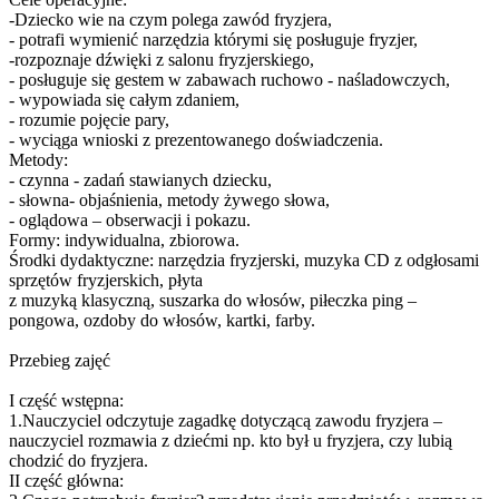
-Dziecko wie na czym polega zawód fryzjera,
- potrafi wymienić narzędzia którymi się posługuje fryzjer,
-rozpoznaje dźwięki z salonu fryzjerskiego,
- posługuje się gestem w zabawach ruchowo - naśladowczych,
- wypowiada się całym zdaniem,
- rozumie pojęcie pary,
- wyciąga wnioski z prezentowanego doświadczenia.
Metody:
- czynna - zadań stawianych dziecku,
- słowna- objaśnienia, metody żywego słowa,
- oglądowa – obserwacji i pokazu.
Formy: indywidualna, zbiorowa.
Środki dydaktyczne: narzędzia fryzjerski, muzyka CD z odgłosami
sprzętów fryzjerskich, płyta
z muzyką klasyczną, suszarka do włosów, piłeczka ping –
pongowa, ozdoby do włosów, kartki, farby.
Przebieg zajęć
I część wstępna:
1.Nauczyciel odczytuje zagadkę dotyczącą zawodu fryzjera –
nauczyciel rozmawia z dziećmi np. kto był u fryzjera, czy lubią
chodzić do fryzjera.
II część główna: