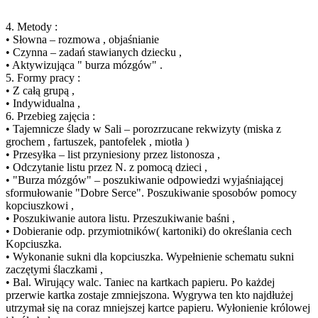
4. Metody :
• Słowna – rozmowa , objaśnianie
• Czynna – zadań stawianych dziecku ,
• Aktywizująca " burza mózgów" .
5. Formy pracy :
• Z całą grupą ,
• Indywidualna ,
6. Przebieg zajęcia :
• Tajemnicze ślady w Sali – porozrzucane rekwizyty (miska z
grochem , fartuszek, pantofelek , miotła )
• Przesyłka – list przyniesiony przez listonosza ,
• Odczytanie listu przez N. z pomocą dzieci ,
• "Burza mózgów" – poszukiwanie odpowiedzi wyjaśniającej
sformułowanie "Dobre Serce". Poszukiwanie sposobów pomocy
kopciuszkowi ,
• Poszukiwanie autora listu. Przeszukiwanie baśni ,
• Dobieranie odp. przymiotników( kartoniki) do określania cech
Kopciuszka.
• Wykonanie sukni dla kopciuszka. Wypełnienie schematu sukni
zaczętymi ślaczkami ,
• Bal. Wirujący walc. Taniec na kartkach papieru. Po każdej
przerwie kartka zostaje zmniejszona. Wygrywa ten kto najdłużej
utrzymał się na coraz mniejszej kartce papieru. Wyłonienie królowej