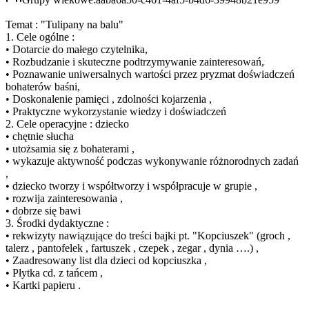
Temat : "Tulipany na balu"
1. Cele ogólne :
• Dotarcie do małego czytelnika,
• Rozbudzanie i skuteczne podtrzymywanie zainteresowań,
• Poznawanie uniwersalnych wartości przez pryzmat doświadczeń
bohaterów baśni,
• Doskonalenie pamięci , zdolności kojarzenia ,
• Praktyczne wykorzystanie wiedzy i doświadczeń
2. Cele operacyjne : dziecko
• chętnie słucha
• utożsamia się z bohaterami ,
• wykazuje aktywność podczas wykonywanie różnorodnych zadań
,
• dziecko tworzy i współtworzy i współpracuje w grupie ,
• rozwija zainteresowania ,
• dobrze się bawi
3. Środki dydaktyczne :
• rekwizyty nawiązujące do treści bajki pt. "Kopciuszek" (groch ,
talerz , pantofelek , fartuszek , czepek , zegar , dynia ….) ,
• Zaadresowany list dla dzieci od kopciuszka ,
• Płytka cd. z tańcem ,
• Kartki papieru .