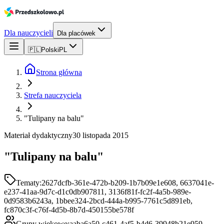
Dla nauczycieli
Dla placówek
🇵🇱
Polski
PL
Strona główna
Strefa nauczyciela
"Tulipany na balu"
Materiał dydaktyczny
30 listopada 2015
"Tulipany na balu"
Tematy:
2627dcfb-361e-472b-b209-1b7b09e1e608, 6637041e-
e237-41aa-9d7c-d1c0db907811, 3136f81f-fc2f-4a5b-989e-
0d9583b6243a, 1bbee324-2bcd-444a-b995-7761c5d891eb,
fc870c3f-c76f-4d5b-8b7d-450155be578f
Grupy wiekowe:
aaba6a50-c461-4af5-b4d6-39948b21e959