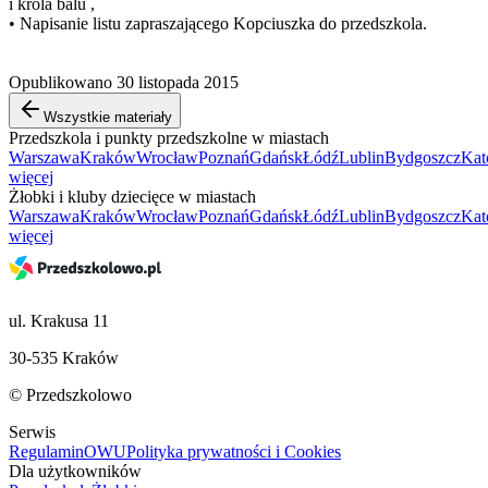
i króla balu ,
• Napisanie listu zapraszającego Kopciuszka do przedszkola.
Opublikowano 30 listopada 2015
Wszystkie materiały
Przedszkola i punkty przedszkolne w miastach
Warszawa
Kraków
Wrocław
Poznań
Gdańsk
Łódź
Lublin
Bydgoszcz
Kat
więcej
Żłobki i kluby dziecięce w miastach
Warszawa
Kraków
Wrocław
Poznań
Gdańsk
Łódź
Lublin
Bydgoszcz
Kat
więcej
ul. Krakusa 11
30-535 Kraków
© Przedszkolowo
Serwis
Regulamin
OWU
Polityka prywatności i Cookies
Dla użytkowników