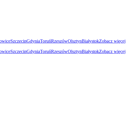
owice
Szczecin
Gdynia
Toruń
Rzeszów
Olsztyn
Białystok
Zobacz więcej
owice
Szczecin
Gdynia
Toruń
Rzeszów
Olsztyn
Białystok
Zobacz więcej