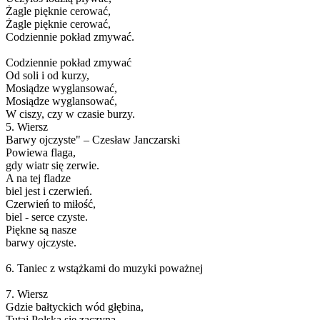
Żagle pięknie cerować,
Żagle pięknie cerować,
Codziennie pokład zmywać.
Codziennie pokład zmywać
Od soli i od kurzy,
Mosiądze wyglansować,
Mosiądze wyglansować,
W ciszy, czy w czasie burzy.
5. Wiersz
Barwy ojczyste" – Czesław Janczarski
Powiewa flaga,
gdy wiatr się zerwie.
A na tej fladze
biel jest i czerwień.
Czerwień to miłość,
biel - serce czyste.
Piękne są nasze
barwy ojczyste.
6. Taniec z wstążkami do muzyki poważnej
7. Wiersz
Gdzie bałtyckich wód głębina,
Tutaj Polska się zaczyna,