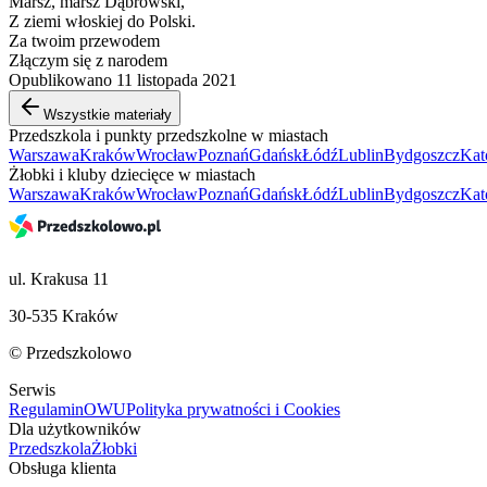
Marsz, marsz Dąbrowski,
Z ziemi włoskiej do Polski.
Za twoim przewodem
Złączym się z narodem
Opublikowano 11 listopada 2021
Wszystkie materiały
Przedszkola i punkty przedszkolne w miastach
Warszawa
Kraków
Wrocław
Poznań
Gdańsk
Łódź
Lublin
Bydgoszcz
Kat
Żłobki i kluby dziecięce w miastach
Warszawa
Kraków
Wrocław
Poznań
Gdańsk
Łódź
Lublin
Bydgoszcz
Kat
ul. Krakusa 11
30-535 Kraków
© Przedszkolowo
Serwis
Regulamin
OWU
Polityka prywatności i Cookies
Dla użytkowników
Przedszkola
Żłobki
Obsługa klienta