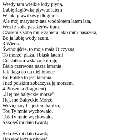
Wtedy tam wielkie lody płyną.
Lubię żaglówką pływać latem
W taki prawdziwy długi rejs.
Ale mój marynarz-tata wodolotem latem lata,
Wozi z sobą pasażerów tłum.
Czasem z sobą mnie zabiera jako mini-pasażera,
Bo ja lubię wody szum.
3.Wiersz
Świnoujście, to moja mała Ojczyzna,
To morze, plaża, i blask latarni
Co statkom wskazuje drogę.
Biało czerwona nasza latarnia
Jak flaga co na niej łopoce
Bo Polska to jest latarnia
i nad polskim zobaczysz ją morzem.
4.Piosenka (fragment)
,,Hej me bałtyckie morze"
Hej, me Bałtyckie Morze,
Wdzięczny Ci jestem bardzo,
Toś Ty mnie wychowało,
Toś Ty mnie wychowało,
Szkołeś mi dało twardą.
Szkołeś mi dało twardą,
Uczyłoś łodzią pływać,