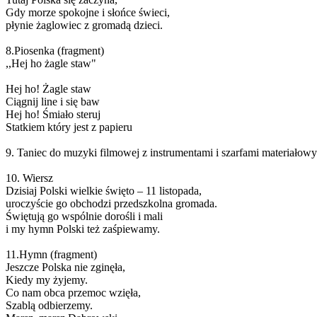
Gdy morze spokojne i słońce świeci,
płynie żaglowiec z gromadą dzieci.
8.Piosenka (fragment)
,,Hej ho żagle staw"
Hej ho! Żagle staw
Ciągnij line i się baw
Hej ho! Śmiało steruj
Statkiem który jest z papieru
9. Taniec do muzyki filmowej z instrumentami i szarfami materiałow
10. Wiersz
Dzisiaj Polski wielkie święto – 11 listopada,
uroczyście go obchodzi przedszkolna gromada.
Świętują go wspólnie dorośli i mali
i my hymn Polski też zaśpiewamy.
11.Hymn (fragment)
Jeszcze Polska nie zginęła,
Kiedy my żyjemy.
Co nam obca przemoc wzięła,
Szablą odbierzemy.