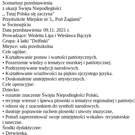
Scenariusz przedstawienia
z okazji Święta Niepodległości
,, Tutaj Polska się zaczyna"
Przedszkole Miejskie nr 3,, Pod Żaglami"
w Świnoujściu
Data przedstawienia: 09.11. 2021 r.
Prowadzące: Wioletta Lipa i Wiesława Bączyk
Grupa: 4 latki "Delfinki"
Miejsce: sala przedszkolna
Cele ogólne:
• Kształtowanie postaw i wartości patriotycznych.
• Poszerzenie wiedzy o tematyce morskiej i patriotycznej.
• Podtrzymywanie tradycji narodowych.
• Kształtowanie wrażliwości na piękno ojczystego języka.
• Doskonalenie umiejętności artystycznych.
Cele operacyjne:
Dziecko:
• rozumie znaczenie Święta Niepodległości Polski,
• recytuje wiersze i śpiewa piosenki o tematyce regionalnej i patriotyc
• odnosi się z szacunkiem do symboli narodowych,
• ilustruje poprawnie ruchem piosenki i utwory muzyczne,
• Potrafi zaprezentować swoje umiejętności wokalno- recytatorskie
i taneczne.
Środki dydaktyczne:
• Drewienka,