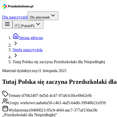
Dla nauczycieli
Dla placówek
🇵🇱
Polski
PL
Strona główna
Strefa nauczyciela
Tutaj Polska się zaczyna Przedszkolaki dla Niepodległej
Materiał dydaktyczny
11 listopada 2021
Tutaj Polska się zaczyna Przedszkolaki dla
Tematy:
d76b2407-bd5d-4c47-97a8-b30ce0b62efb
Grupy wiekowe:
aaba6a50-c461-4af5-b4d6-39948b21e959
Wydarzenia:
e9400023-95c9-4f44-aac7-377af150ac0b
,,Przedszkolaki dla Niepodległej"