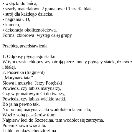
• wstążki do tańca,
• szarfy materiałowe 2 granatowe i 1 szarfa biała,
• strój dla każdego dziecka,
• nagrania CD,
• kamera,
• dekoracja okolicznościowa.
Forma: zbiorowa- występ całej grupy
Przebieg przedstawienia
1. Odgłosy płynącego statku
W tym czasie chłopcy wypatrują przez lunety płynący statek, dziewc
i białej.
2. Piosenka (fragment)
,,Marynarz tata’’
Słowa i muzyka: Jerzy Porębski
Powiedz, czy lubisz marynarzy,
Czy w granatowym Ci do twarzy,
Powiedz, czy lubisz wielkie statki,
Bo ja na pewno tak.
No bo mój marynarz-tata wodolotem latem lata,
Wozi z sobą pasażerów tłum.
Najpierw leci do Szczecina, tam wodolot się zatrzyma,
Potem znowu wraca tu.
Lubię po plaży chodzić zimą,