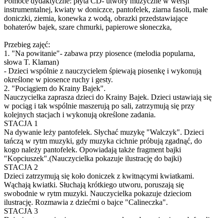
Pomoce dydaktyczne: płyta CD- utwory muzyczne w wersji
instrumentalnej, kwiaty w doniczce, pantofelek, ziarna fasoli, małe
doniczki, ziemia, konewka z wodą, obrazki przedstawiające
bohaterów bajek, szare chmurki, papierowe słoneczka,
Przebieg zajęć:
1. "Na powitanie"- zabawa przy piosence (melodia popularna,
słowa T. Klaman)
- Dzieci wspólnie z nauczycielem śpiewają piosenkę i wykonują
określone w piosence ruchy i gesty.
2. "Pociągiem do Krainy Bajek".
Nauczycielka zaprasza dzieci do Krainy Bajek. Dzieci ustawiają się
w pociąg i tak wspólnie maszerują po sali, zatrzymują się przy
kolejnych stacjach i wykonują określone zadania.
STACJA 1
Na dywanie leży pantofelek. Słychać muzykę "Walczyk". Dzieci
tańczą w rytm muzyki, gdy muzyka cichnie próbują zgadnąć, do
kogo należy pantofelek. Opowiadają także fragment bajki
"Kopciuszek".(Nauczycielka pokazuje ilustrację do bajki)
STACJA 2
Dzieci zatrzymują się koło doniczek z kwitnącymi kwiatkami.
Wąchają kwiatki. Słuchają krótkiego utworu, poruszają się
swobodnie w rytm muzyki. Nauczycielka pokazuje dzieciom
ilustrację. Rozmawia z dziećmi o bajce "Calineczka".
STACJA 3