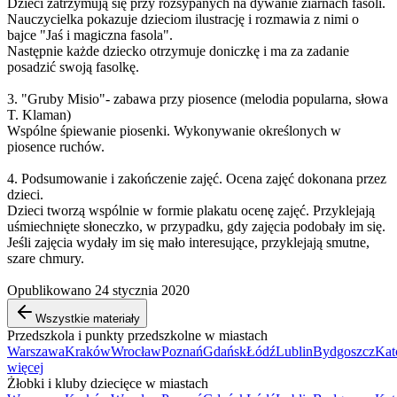
Dzieci zatrzymują się przy rozsypanych na dywanie ziarnach fasoli.
Nauczycielka pokazuje dzieciom ilustrację i rozmawia z nimi o
bajce "Jaś i magiczna fasola".
Następnie każde dziecko otrzymuje doniczkę i ma za zadanie
posadzić swoją fasolkę.
3. "Gruby Misio"- zabawa przy piosence (melodia popularna, słowa
T. Klaman)
Wspólne śpiewanie piosenki. Wykonywanie określonych w
piosence ruchów.
4. Podsumowanie i zakończenie zajęć. Ocena zajęć dokonana przez
dzieci.
Dzieci tworzą wspólnie w formie plakatu ocenę zajęć. Przyklejają
uśmiechnięte słoneczko, w przypadku, gdy zajęcia podobały im się.
Jeśli zajęcia wydały im się mało interesujące, przyklejają smutne,
szare chmury.
Opublikowano 24 stycznia 2020
Wszystkie materiały
Przedszkola i punkty przedszkolne w miastach
Warszawa
Kraków
Wrocław
Poznań
Gdańsk
Łódź
Lublin
Bydgoszcz
Kat
więcej
Żłobki i kluby dziecięce w miastach