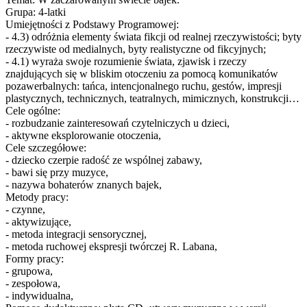
Grupa: 4-latki
Umiejętności z Podstawy Programowej:
- 4.3) odróżnia elementy świata fikcji od realnej rzeczywistości; byty
rzeczywiste od medialnych, byty realistyczne od fikcyjnych;
- 4.1) wyraża swoje rozumienie świata, zjawisk i rzeczy
znajdujących się w bliskim otoczeniu za pomocą komunikatów
pozawerbalnych: tańca, intencjonalnego ruchu, gestów, impresji
plastycznych, technicznych, teatralnych, mimicznych, konstrukcji…
Cele ogólne:
- rozbudzanie zainteresowań czytelniczych u dzieci,
- aktywne eksplorowanie otoczenia,
Cele szczegółowe:
- dziecko czerpie radość ze wspólnej zabawy,
- bawi się przy muzyce,
- nazywa bohaterów znanych bajek,
Metody pracy:
- czynne,
- aktywizujące,
- metoda integracji sensorycznej,
- metoda ruchowej ekspresji twórczej R. Labana,
Formy pracy:
- grupowa,
- zespołowa,
- indywidualna,