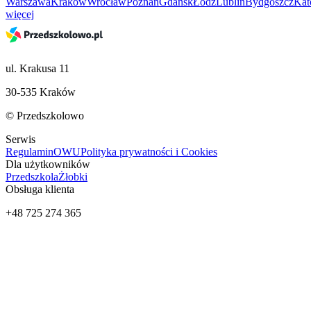
Warszawa
Kraków
Wrocław
Poznań
Gdańsk
Łódź
Lublin
Bydgoszcz
Kat
więcej
ul. Krakusa 11
30-535 Kraków
© Przedszkolowo
Serwis
Regulamin
OWU
Polityka prywatności i Cookies
Dla użytkowników
Przedszkola
Żłobki
Obsługa klienta
+48 725 274 365