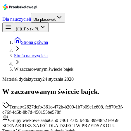
Dla nauczycieli
Dla placówek
🇵🇱
Polski
PL
Strona główna
Strefa nauczyciela
W zaczarowanym świecie bajek.
Materiał dydaktyczny
24 stycznia 2020
W zaczarowanym świecie bajek.
Tematy:
2627dcfb-361e-472b-b209-1b7b09e1e608, fc870c3f-
c76f-4d5b-8b7d-450155be578f
Grupy wiekowe:
aaba6a50-c461-4af5-b4d6-39948b21e959
SCENARIUSZ ZAJĘĆ DLA DZIECI W PRZEDSZKOLU
Temat: W zaczarowanym świecie bajek.