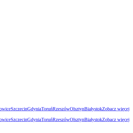
owice
Szczecin
Gdynia
Toruń
Rzeszów
Olsztyn
Białystok
Zobacz więcej
owice
Szczecin
Gdynia
Toruń
Rzeszów
Olsztyn
Białystok
Zobacz więcej