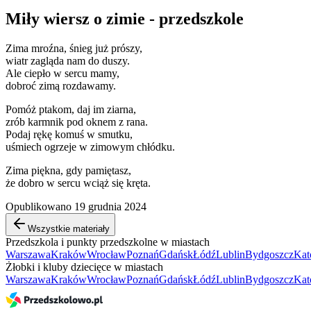
Miły wiersz o zimie - przedszkole
Zima mroźna, śnieg już prószy,
wiatr zagląda nam do duszy.
Ale ciepło w sercu mamy,
dobroć zimą rozdawamy.
Pomóż ptakom, daj im ziarna,
zrób karmnik pod oknem z rana.
Podaj rękę komuś w smutku,
uśmiech ogrzeje w zimowym chłódku.
Zima piękna, gdy pamiętasz,
że dobro w sercu wciąż się kręta.
Opublikowano 19 grudnia 2024
Wszystkie materiały
Przedszkola i punkty przedszkolne w miastach
Warszawa
Kraków
Wrocław
Poznań
Gdańsk
Łódź
Lublin
Bydgoszcz
Kat
Żłobki i kluby dziecięce w miastach
Warszawa
Kraków
Wrocław
Poznań
Gdańsk
Łódź
Lublin
Bydgoszcz
Kat