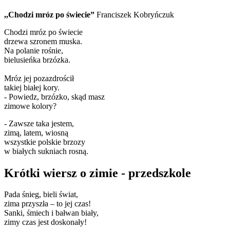
,,Chodzi mróz po świecie”
Franciszek Kobryńczuk
Chodzi mróz po świecie
drzewa szronem muska.
Na polanie rośnie,
bielusieńka brzózka.
Mróz jej pozazdrościł
takiej białej kory.
- Powiedz, brzózko, skąd masz
zimowe kolory?
- Zawsze taka jestem,
zimą, latem, wiosną
wszystkie polskie brzozy
w białych sukniach rosną.
Krótki wiersz o zimie - przedszkole
Pada śnieg, bieli świat,
zima przyszła – to jej czas!
Sanki, śmiech i bałwan biały,
zimy czas jest doskonały!