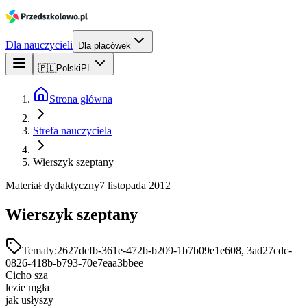
Dla nauczycieli
Dla placówek
🇵🇱
Polski
PL
Strona główna
Strefa nauczyciela
Wierszyk szeptany
Materiał dydaktyczny
7 listopada 2012
Wierszyk szeptany
Tematy:
2627dcfb-361e-472b-b209-1b7b09e1e608, 3ad27cdc-
0826-418b-b793-70e7eaa3bbee
Cicho sza
lezie mgła
jak usłyszy