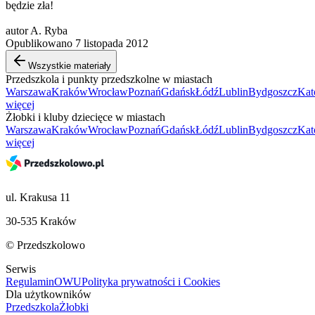
będzie zła!
autor A. Ryba
Opublikowano 7 listopada 2012
Wszystkie materiały
Przedszkola i punkty przedszkolne w miastach
Warszawa
Kraków
Wrocław
Poznań
Gdańsk
Łódź
Lublin
Bydgoszcz
Kat
więcej
Żłobki i kluby dziecięce w miastach
Warszawa
Kraków
Wrocław
Poznań
Gdańsk
Łódź
Lublin
Bydgoszcz
Kat
więcej
ul. Krakusa 11
30-535 Kraków
© Przedszkolowo
Serwis
Regulamin
OWU
Polityka prywatności i Cookies
Dla użytkowników
Przedszkola
Żłobki