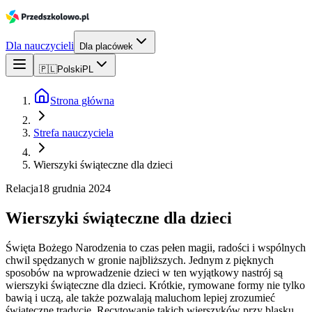
Dla nauczycieli
Dla placówek
🇵🇱
Polski
PL
Strona główna
Strefa nauczyciela
Wierszyki świąteczne dla dzieci
Relacja
18 grudnia 2024
Wierszyki świąteczne dla dzieci
Święta Bożego Narodzenia to czas pełen magii, radości i wspólnych
chwil spędzanych w gronie najbliższych. Jednym z pięknych
sposobów na wprowadzenie dzieci w ten wyjątkowy nastrój są
wierszyki świąteczne dla dzieci. Krótkie, rymowane formy nie tylko
bawią i uczą, ale także pozwalają maluchom lepiej zrozumieć
świąteczne tradycje. Recytowanie takich wierszyków przy blasku