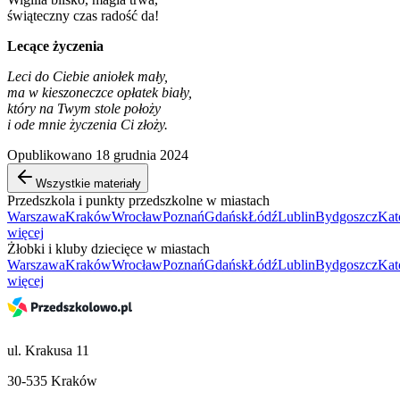
świąteczny czas radość da!
Lecące życzenia
Leci do Ciebie aniołek mały,
ma w kieszoneczce opłatek biały,
który na Twym stole położy
i ode mnie życzenia Ci złoży.
Opublikowano 18 grudnia 2024
Wszystkie materiały
Przedszkola i punkty przedszkolne w miastach
Warszawa
Kraków
Wrocław
Poznań
Gdańsk
Łódź
Lublin
Bydgoszcz
Kat
więcej
Żłobki i kluby dziecięce w miastach
Warszawa
Kraków
Wrocław
Poznań
Gdańsk
Łódź
Lublin
Bydgoszcz
Kat
więcej
ul. Krakusa 11
30-535 Kraków