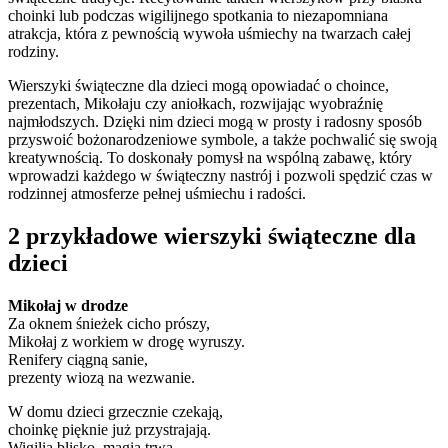
choinki lub podczas wigilijnego spotkania to niezapomniana
atrakcja, która z pewnością wywoła uśmiechy na twarzach całej
rodziny.
Wierszyki świąteczne dla dzieci mogą opowiadać o choince,
prezentach, Mikołaju czy aniołkach, rozwijając wyobraźnię
najmłodszych. Dzięki nim dzieci mogą w prosty i radosny sposób
przyswoić bożonarodzeniowe symbole, a także pochwalić się swoją
kreatywnością. To doskonały pomysł na wspólną zabawę, który
wprowadzi każdego w świąteczny nastrój i pozwoli spędzić czas w
rodzinnej atmosferze pełnej uśmiechu i radości.
2 przykładowe wierszyki świąteczne dla
dzieci
Mikołaj w drodze
Za oknem śnieżek cicho prószy,
Mikołaj z workiem w drogę wyruszy.
Renifery ciągną sanie,
prezenty wiozą na wezwanie.
W domu dzieci grzecznie czekają,
choinkę pięknie już przystrajają.
Wigilia blisko, magia trwa,