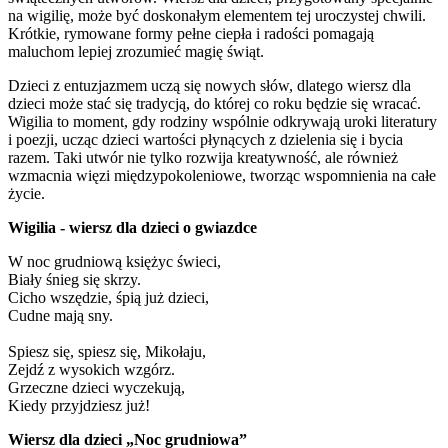
na wigilię, może być doskonałym elementem tej uroczystej chwili.
Krótkie, rymowane formy pełne ciepła i radości pomagają
maluchom lepiej zrozumieć magię świąt.
Dzieci z entuzjazmem uczą się nowych słów, dlatego wiersz dla
dzieci może stać się tradycją, do której co roku będzie się wracać.
Wigilia to moment, gdy rodziny wspólnie odkrywają uroki literatury
i poezji, ucząc dzieci wartości płynących z dzielenia się i bycia
razem. Taki utwór nie tylko rozwija kreatywność, ale również
wzmacnia więzi międzypokoleniowe, tworząc wspomnienia na całe
życie.
Wigilia - wiersz dla dzieci o gwiazdce
W noc grudniową księżyc świeci,
Biały śnieg się skrzy.
Cicho wszędzie, śpią już dzieci,
Cudne mają sny.
Spiesz się, spiesz się, Mikołaju,
Zejdź z wysokich wzgórz.
Grzeczne dzieci wyczekują,
Kiedy przyjdziesz już!
Wiersz dla dzieci „Noc grudniowa”