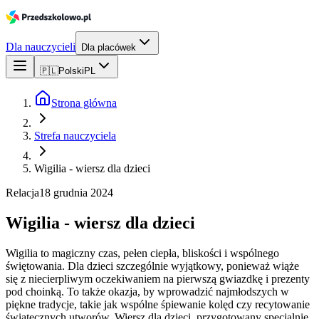
Dla nauczycieli
Dla placówek
🇵🇱
Polski
PL
Strona główna
Strefa nauczyciela
Wigilia - wiersz dla dzieci
Relacja
18 grudnia 2024
Wigilia - wiersz dla dzieci
Wigilia to magiczny czas, pełen ciepła, bliskości i wspólnego
świętowania. Dla dzieci szczególnie wyjątkowy, ponieważ wiąże
się z niecierpliwym oczekiwaniem na pierwszą gwiazdkę i prezenty
pod choinką. To także okazja, by wprowadzić najmłodszych w
piękne tradycje, takie jak wspólne śpiewanie kolęd czy recytowanie
świątecznych utworów. Wiersz dla dzieci, przygotowany specjalnie