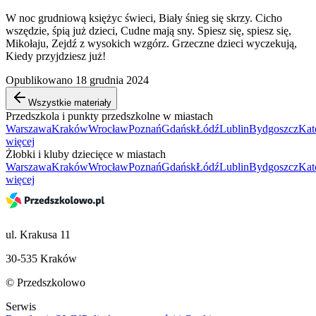
W noc grudniową księżyc świeci, Biały śnieg się skrzy. Cicho
wszędzie, śpią już dzieci, Cudne mają sny. Spiesz się, spiesz się,
Mikołaju, Zejdź z wysokich wzgórz. Grzeczne dzieci wyczekują,
Kiedy przyjdziesz już!
Opublikowano 18 grudnia 2024
Wszystkie materiały
Przedszkola i punkty przedszkolne w miastach
Warszawa
Kraków
Wrocław
Poznań
Gdańsk
Łódź
Lublin
Bydgoszcz
Kat
więcej
Żłobki i kluby dziecięce w miastach
Warszawa
Kraków
Wrocław
Poznań
Gdańsk
Łódź
Lublin
Bydgoszcz
Kat
więcej
ul. Krakusa 11
30-535 Kraków
© Przedszkolowo
Serwis