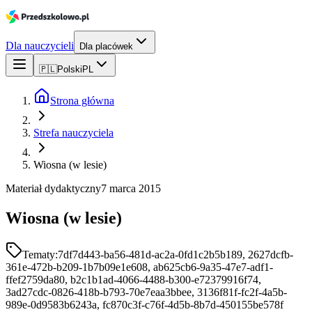
Dla nauczycieli
Dla placówek
🇵🇱
Polski
PL
Strona główna
Strefa nauczyciela
Wiosna (w lesie)
Materiał dydaktyczny
7 marca 2015
Wiosna (w lesie)
Tematy:
7df7d443-ba56-481d-ac2a-0fd1c2b5b189, 2627dcfb-
361e-472b-b209-1b7b09e1e608, ab625cb6-9a35-47e7-adf1-
ffef2759da80, b2c1b1ad-4066-4488-b300-e72379916f74,
3ad27cdc-0826-418b-b793-70e7eaa3bbee, 3136f81f-fc2f-4a5b-
989e-0d9583b6243a, fc870c3f-c76f-4d5b-8b7d-450155be578f