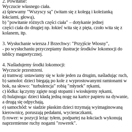
2. Powitanie:
Wyczucie własnego ciała.
a) śpiewamy "Wszyscy są" (witam się z kolegą i koleżanką
łokciami, głową),
b) "powitanie różnych części ciała" – dotykanie jednej
części ciała do drugiej np. łokieć wita się z pięta, czoło wita się z
kolanem, itp.
3. Wysłuchanie wiersza J Brzechwy: "Przyjście Wiosny",
- po wysłuchaniu przyczepiamy ilustracje środków lokomocji do
tablicy magnetycznej.
4. Naśladujemy środki lokomocji:
Wyczucie przestrzeni.
a) tramwaj: ustawiamy się w kole jeden za drugim, naśladując ruch,
b) samolot: dzieci biegają po kole z wyprostowanymi ramionami w
bok, na słowo: "turbulencja" robią "młynek" rękami,
c) łódka: łączymy zgięte nogi stopami i wiosłujemy rękami,
d) hulajnoga: dzieci kładą jedną nogę na kartce papieru na dywanie,
a drugą się odpychają,
e) samochód: w siadzie płaskim dzieci trzymają wyimaginowaną
kierownicę, poruszają pedałami, wycieraczkami,
f) rower: w pozycji leżąc tyłem, podpartej na łokciach wykonują
naprzemienne ruchy nogami "rowerek".