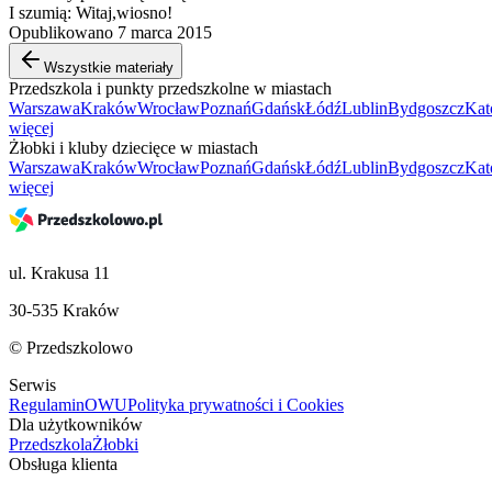
I szumią: Witaj,wiosno!
Opublikowano 7 marca 2015
Wszystkie materiały
Przedszkola i punkty przedszkolne w miastach
Warszawa
Kraków
Wrocław
Poznań
Gdańsk
Łódź
Lublin
Bydgoszcz
Kat
więcej
Żłobki i kluby dziecięce w miastach
Warszawa
Kraków
Wrocław
Poznań
Gdańsk
Łódź
Lublin
Bydgoszcz
Kat
więcej
ul. Krakusa 11
30-535 Kraków
© Przedszkolowo
Serwis
Regulamin
OWU
Polityka prywatności i Cookies
Dla użytkowników
Przedszkola
Żłobki
Obsługa klienta