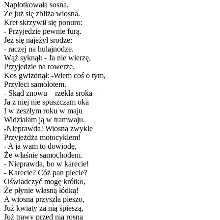
Naplotkowała sosna,
Że już się zbliża wiosna.
Kret skrzywił się ponuro:
- Przyjedzie pewnie furą.
Jeż się najeżył srodze:
- raczej na hulajnodze.
Wąż syknął: - Ja nie wierzę,
Przyjedzie na rowerze.
Kos gwizdnął: -Wiem coś o tym,
Przyleci samolotem.
- Skąd znowu – rzekła sroka –
Ja z niej nie spuszczam oka
I w zeszłym roku w maju
Widziałam ją w tramwaju.
-Nieprawda! Wiosna zwykle
Przyjeżdża motocyklem!
- A ja wam to dowiodę,
Że właśnie samochodem.
- Nieprawda, bo w karecie!
- Karecie? Cóż pan plecie?
Oświadczyć mogę krótko,
Że płynie własną łódką!
A wiosna przyszła pieszo,
Już kwiaty za nią śpieszą,
Już trawy przed nią rosną