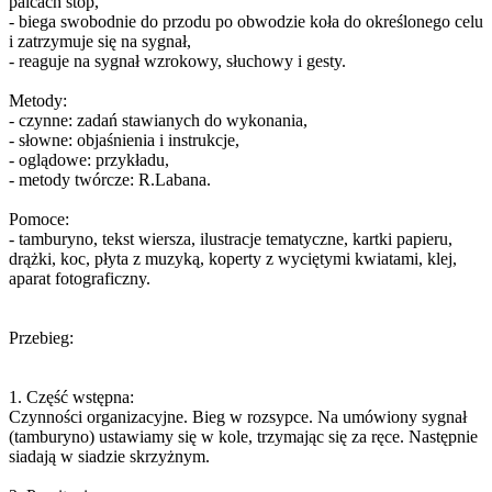
palcach stóp,
- biega swobodnie do przodu po obwodzie koła do określonego celu
i zatrzymuje się na sygnał,
- reaguje na sygnał wzrokowy, słuchowy i gesty.
Metody:
- czynne: zadań stawianych do wykonania,
- słowne: objaśnienia i instrukcje,
- oglądowe: przykładu,
- metody twórcze: R.Labana.
Pomoce:
- tamburyno, tekst wiersza, ilustracje tematyczne, kartki papieru,
drążki, koc, płyta z muzyką, koperty z wyciętymi kwiatami, klej,
aparat fotograficzny.
Przebieg:
1. Część wstępna:
Czynności organizacyjne. Bieg w rozsypce. Na umówiony sygnał
(tamburyno) ustawiamy się w kole, trzymając się za ręce. Następnie
siadają w siadzie skrzyżnym.