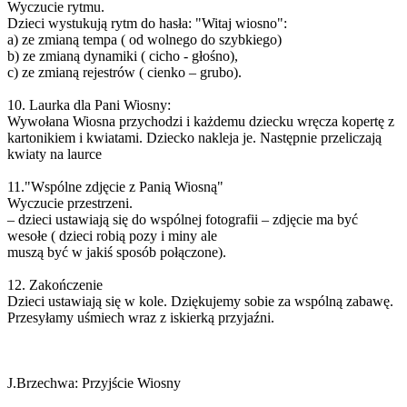
Wyczucie rytmu.
Dzieci wystukują rytm do hasła: "Witaj wiosno":
a) ze zmianą tempa ( od wolnego do szybkiego)
b) ze zmianą dynamiki ( cicho - głośno),
c) ze zmianą rejestrów ( cienko – grubo).
10. Laurka dla Pani Wiosny:
Wywołana Wiosna przychodzi i każdemu dziecku wręcza kopertę z
kartonikiem i kwiatami. Dziecko nakleja je. Następnie przeliczają
kwiaty na laurce
11."Wspólne zdjęcie z Panią Wiosną"
Wyczucie przestrzeni.
– dzieci ustawiają się do wspólnej fotografii – zdjęcie ma być
wesołe ( dzieci robią pozy i miny ale
muszą być w jakiś sposób połączone).
12. Zakończenie
Dzieci ustawiają się w kole. Dziękujemy sobie za wspólną zabawę.
Przesyłamy uśmiech wraz z iskierką przyjaźni.
J.Brzechwa: Przyjście Wiosny