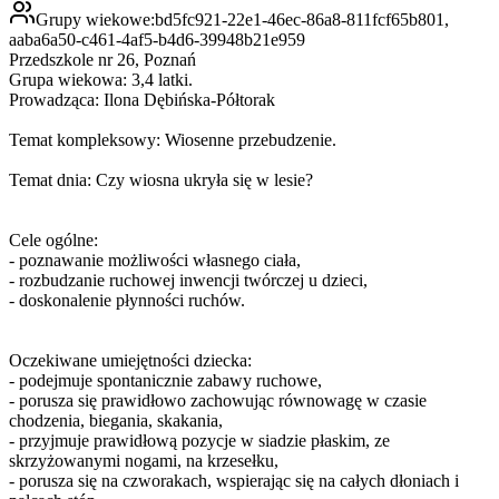
Grupy wiekowe:
bd5fc921-22e1-46ec-86a8-811fcf65b801,
aaba6a50-c461-4af5-b4d6-39948b21e959
Przedszkole nr 26, Poznań
Grupa wiekowa: 3,4 latki.
Prowadząca: Ilona Dębińska-Półtorak
Temat kompleksowy: Wiosenne przebudzenie.
Temat dnia: Czy wiosna ukryła się w lesie?
Cele ogólne:
- poznawanie możliwości własnego ciała,
- rozbudzanie ruchowej inwencji twórczej u dzieci,
- doskonalenie płynności ruchów.
Oczekiwane umiejętności dziecka:
- podejmuje spontanicznie zabawy ruchowe,
- porusza się prawidłowo zachowując równowagę w czasie
chodzenia, biegania, skakania,
- przyjmuje prawidłową pozycje w siadzie płaskim, ze
skrzyżowanymi nogami, na krzesełku,
- porusza się na czworakach, wspierając się na całych dłoniach i