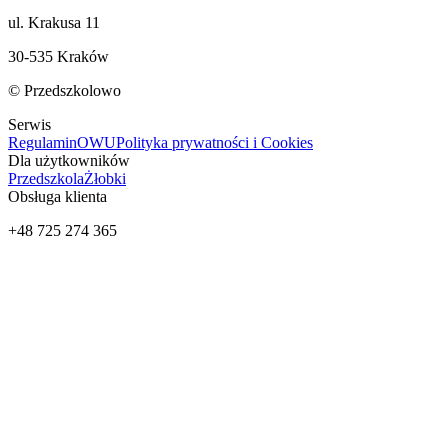
ul. Krakusa 11
30-535 Kraków
© Przedszkolowo
Serwis
Regulamin
OWU
Polityka prywatności i Cookies
Dla użytkowników
Przedszkola
Żłobki
Obsługa klienta
+48 725 274 365