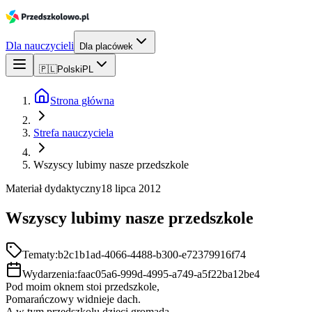
Dla nauczycieli
Dla placówek
🇵🇱
Polski
PL
Strona główna
Strefa nauczyciela
Wszyscy lubimy nasze przedszkole
Materiał dydaktyczny
18 lipca 2012
Wszyscy lubimy nasze przedszkole
Tematy:
b2c1b1ad-4066-4488-b300-e72379916f74
Wydarzenia:
faac05a6-999d-4995-a749-a5f22ba12be4
Pod moim oknem stoi przedszkole,
Pomarańczowy widnieje dach.
A w tym przedszkolu dzieci gromada