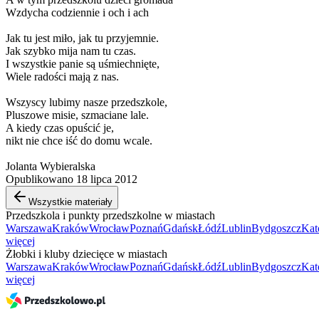
Wzdycha codziennie i och i ach
Jak tu jest miło, jak tu przyjemnie.
Jak szybko mija nam tu czas.
I wszystkie panie są uśmiechnięte,
Wiele radości mają z nas.
Wszyscy lubimy nasze przedszkole,
Pluszowe misie, szmaciane lale.
A kiedy czas opuścić je,
nikt nie chce iść do domu wcale.
Jolanta Wybieralska
Opublikowano 18 lipca 2012
Wszystkie materiały
Przedszkola i punkty przedszkolne w miastach
Warszawa
Kraków
Wrocław
Poznań
Gdańsk
Łódź
Lublin
Bydgoszcz
Kat
więcej
Żłobki i kluby dziecięce w miastach
Warszawa
Kraków
Wrocław
Poznań
Gdańsk
Łódź
Lublin
Bydgoszcz
Kat
więcej