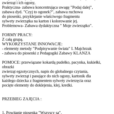
zwierząt i ich ogony,
Praktyczna- zabawa koncentrująca uwagę "Podaj dalej",
zabawa dyd. "Czyj to ogonek?", zabawa ruchowa
do piosenki, przyklejanie właściwego fragmentu
sylwety zwierzątka na karton i kolorowanie jej.
Problemowa- Zabawa dydaktyczna " Moje zwierzątko".
FORMY PRACY:
Z całą grupą.
WYKORZYSTANE INNOWACJE:
- elementy metody "Podpisywanie świata" I. Majchrzak
- zabawa do piosenki z Pedagogiki Zabawy KLANZA
POMOCE: przewiązane kokardą pudełko, pacynka, kukiełki,
obrazki
zwierząt egzotycznych, napis do globalnego czytania,
sylwety zwierząt i pasujące do nich ogony, kartonik dla
każdego dziecka z fragmentem sylwety zwierzęcia oraz
pocięte elementy do doklejenia, klej, kredki.
PRZEBIEG ZAJĘCIA :
1. Powitanie piosenką "Wszyscy są".