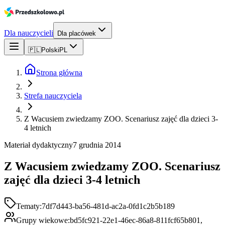
Dla nauczycieli
Dla placówek
🇵🇱
Polski
PL
Strona główna
Strefa nauczyciela
Z Wacusiem zwiedzamy ZOO. Scenariusz zajęć dla dzieci 3-
4 letnich
Materiał dydaktyczny
7 grudnia 2014
Z Wacusiem zwiedzamy ZOO. Scenariusz
zajęć dla dzieci 3-4 letnich
Tematy:
7df7d443-ba56-481d-ac2a-0fd1c2b5b189
Grupy wiekowe:
bd5fc921-22e1-46ec-86a8-811fcf65b801,