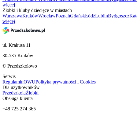
więcej
Żłobki i kluby dziecięce w miastach
Warszawa
Kraków
Wrocław
Poznań
Gdańsk
Łódź
Lublin
Bydgoszcz
Kat
więcej
ul. Krakusa 11
30-535 Kraków
© Przedszkolowo
Serwis
Regulamin
OWU
Polityka prywatności i Cookies
Dla użytkowników
Przedszkola
Żłobki
Obsługa klienta
+48 725 274 365