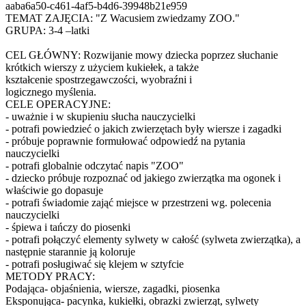
aaba6a50-c461-4af5-b4d6-39948b21e959
TEMAT ZAJĘCIA: "Z Wacusiem zwiedzamy ZOO."
GRUPA: 3-4 –latki
CEL GŁÓWNY: Rozwijanie mowy dziecka poprzez słuchanie
krótkich wierszy z użyciem kukiełek, a także
kształcenie spostrzegawczości, wyobraźni i
logicznego myślenia.
CELE OPERACYJNE:
- uważnie i w skupieniu słucha nauczycielki
- potrafi powiedzieć o jakich zwierzętach były wiersze i zagadki
- próbuje poprawnie formułować odpowiedź na pytania
nauczycielki
- potrafi globalnie odczytać napis "ZOO"
- dziecko próbuje rozpoznać od jakiego zwierzątka ma ogonek i
właściwie go dopasuje
- potrafi świadomie zająć miejsce w przestrzeni wg. polecenia
nauczycielki
- śpiewa i tańczy do piosenki
- potrafi połączyć elementy sylwety w całość (sylweta zwierzątka), a
następnie starannie ją koloruje
- potrafi posługiwać się klejem w sztyfcie
METODY PRACY:
Podająca- objaśnienia, wiersze, zagadki, piosenka
Eksponująca- pacynka, kukiełki, obrazki zwierząt, sylwety