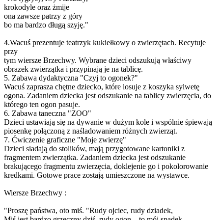
krokodyle oraz żmije
ona zawsze patrzy z góry
bo ma bardzo długą szyję."
4.Wacuś prezentuje teatrzyk kukiełkowy o zwierzętach. Recytuje
przy
tym wiersze Brzechwy. Wybrane dzieci odszukują właściwy
obrazek zwierzątka i przypinają je na tablicę.
5. Zabawa dydaktyczna "Czyj to ogonek?"
Wacuś zaprasza chętne dziecko, które losuje z koszyka sylwetę
ogona. Zadaniem dziecka jest odszukanie na tablicy zwierzęcia, do
którego ten ogon pasuje.
6. Zabawa taneczna "ZOO"
Dzieci ustawiają się na dywanie w dużym kole i wspólnie śpiewają
piosenkę połączoną z naśladowaniem różnych zwierząt.
7. Ćwiczenie graficzne "Moje zwierzę"
Dzieci siadają do stolików, mają przygotowane kartoniki z
fragmentem zwierzątka. Zadaniem dziecka jest odszukanie
brakującego fragmentu zwierzęcia, doklejenie go i pokolorowanie
kredkami. Gotowe prace zostają umieszczone na wystawce.
Wiersze Brzechwy :
"Proszę państwa, oto miś. "Rudy ojciec, rudy dziadek,
Miś jest bardzo grzeczny dziś, rudy ogon – to mój spadek,