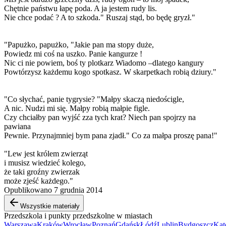
Chętnie państwu łapę poda. A ja jestem rudy lis.
Nie chce podać ? A to szkoda." Ruszaj stąd, bo będę gryzł."
"Papużko, papużko, "Jakie pan ma stopy duże,
Powiedz mi coś na uszko. Panie kangurze !
Nic ci nie powiem, boś ty plotkarz Wiadomo –dlatego kangury
Powtórzysz każdemu kogo spotkasz. W skarpetkach robią dziury."
"Co słychać, panie tygrysie? "Małpy skaczą niedościgle,
A nic. Nudzi mi się. Małpy robią małpie figle.
Czy chciałby pan wyjść zza tych krat? Niech pan spojrzy na
pawiana
Pewnie. Przynajmniej bym pana zjadł." Co za małpa proszę pana!"
"Lew jest królem zwierząt
i musisz wiedzieć kolego,
że taki groźny zwierzak
może zjeść każdego."
Opublikowano 7 grudnia 2014
Wszystkie materiały
Przedszkola i punkty przedszkolne w miastach
Warszawa
Kraków
Wrocław
Poznań
Gdańsk
Łódź
Lublin
Bydgoszcz
Kat