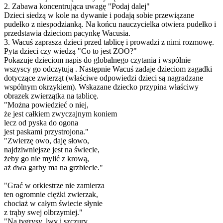
2. Zabawa koncentrująca uwagę "Podaj dalej"
Dzieci siedzą w kole na dywanie i podają sobie przewiązane
pudełko z niespodzianką. Na końcu nauczycielka otwiera pudełko i
przedstawia dzieciom pacynkę Wacusia.
3. Wacuś zaprasza dzieci przed tablicę i prowadzi z nimi rozmowę.
Pyta dzieci czy wiedzą "Co to jest ZOO?"
Pokazuje dzieciom napis do globalnego czytania i wspólnie
wszyscy go odczytują . Następnie Wacuś zadaje dzieciom zagadki
dotyczące zwierząt (właściwe odpowiedzi dzieci są nagradzane
wspólnym okrzykiem). Wskazane dziecko przypina właściwy
obrazek zwierzątka na tablicę.
"Można powiedzieć o niej,
że jest całkiem zwyczajnym koniem
lecz od pyska do ogona
jest paskami przystrojona."
"Zwierzę owo, daję słowo,
najdziwniejsze jest na świecie,
żeby go nie mylić z krową,
aż dwa garby ma na grzbiecie."
"Grać w orkiestrze nie zamierza
ten ogromnie ciężki zwierzak,
chociaż w całym świecie słynie
z trąby swej olbrzymiej."
"Na tygrysy, lwy i szczury,