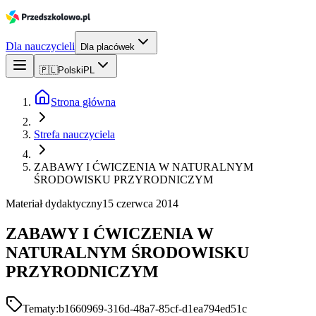
Dla nauczycieli
Dla placówek
🇵🇱
Polski
PL
Strona główna
Strefa nauczyciela
ZABAWY I ĆWICZENIA W NATURALNYM
ŚRODOWISKU PRZYRODNICZYM
Materiał dydaktyczny
15 czerwca 2014
ZABAWY I ĆWICZENIA W
NATURALNYM ŚRODOWISKU
PRZYRODNICZYM
Tematy:
b1660969-316d-48a7-85cf-d1ea794ed51c