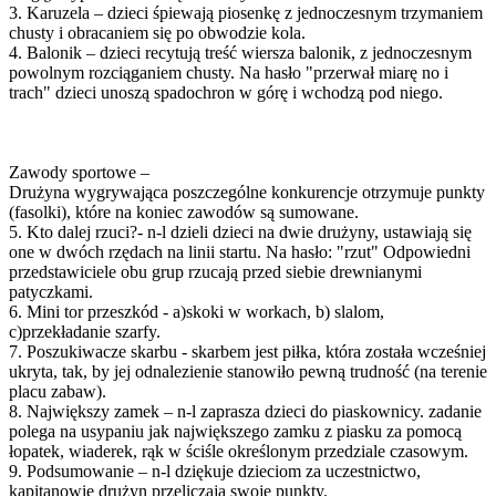
3. Karuzela – dzieci śpiewają piosenkę z jednoczesnym trzymaniem
chusty i obracaniem się po obwodzie kola.
4. Balonik – dzieci recytują treść wiersza balonik, z jednoczesnym
powolnym rozciąganiem chusty. Na hasło "przerwał miarę no i
trach" dzieci unoszą spadochron w górę i wchodzą pod niego.
Zawody sportowe –
Drużyna wygrywająca poszczególne konkurencje otrzymuje punkty
(fasolki), które na koniec zawodów są sumowane.
5. Kto dalej rzuci?- n-l dzieli dzieci na dwie drużyny, ustawiają się
one w dwóch rzędach na linii startu. Na hasło: "rzut" Odpowiedni
przedstawiciele obu grup rzucają przed siebie drewnianymi
patyczkami.
6. Mini tor przeszkód - a)skoki w workach, b) slalom,
c)przekładanie szarfy.
7. Poszukiwacze skarbu - skarbem jest piłka, która została wcześniej
ukryta, tak, by jej odnalezienie stanowiło pewną trudność (na terenie
placu zabaw).
8. Największy zamek – n-l zaprasza dzieci do piaskownicy. zadanie
polega na usypaniu jak największego zamku z piasku za pomocą
łopatek, wiaderek, rąk w ściśle określonym przedziale czasowym.
9. Podsumowanie – n-l dziękuje dzieciom za uczestnictwo,
kapitanowie drużyn przeliczają swoje punkty.