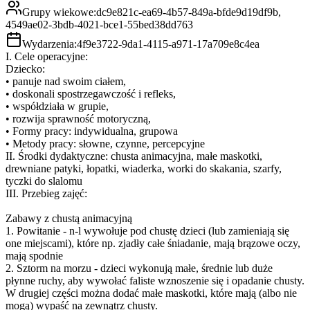
Grupy wiekowe:
dc9e821c-ea69-4b57-849a-bfde9d19df9b,
4549ae02-3bdb-4021-bce1-55bed38dd763
Wydarzenia:
4f9e3722-9da1-4115-a971-17a709e8c4ea
I. Cele operacyjne:
Dziecko:
• panuje nad swoim ciałem,
• doskonali spostrzegawczość i refleks,
• współdziała w grupie,
• rozwija sprawność motoryczną,
• Formy pracy: indywidualna, grupowa
• Metody pracy: słowne, czynne, percepcyjne
II. Środki dydaktyczne: chusta animacyjna, małe maskotki,
drewniane patyki, łopatki, wiaderka, worki do skakania, szarfy,
tyczki do slalomu
III. Przebieg zajęć:
Zabawy z chustą animacyjną
1. Powitanie - n-l wywołuje pod chustę dzieci (lub zamieniają się
one miejscami), które np. zjadły całe śniadanie, mają brązowe oczy,
mają spodnie
2. Sztorm na morzu - dzieci wykonują małe, średnie lub duże
płynne ruchy, aby wywołać faliste wznoszenie się i opadanie chusty.
W drugiej części można dodać małe maskotki, które mają (albo nie
mogą) wypaść na zewnątrz chusty.