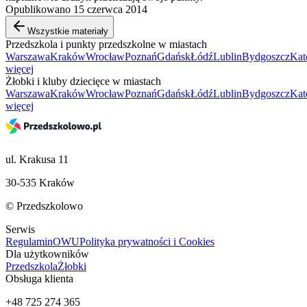
Opublikowano 15 czerwca 2014
Wszystkie materiały
Przedszkola i punkty przedszkolne w miastach
Warszawa
Kraków
Wrocław
Poznań
Gdańsk
Łódź
Lublin
Bydgoszcz
Kat
więcej
Żłobki i kluby dziecięce w miastach
Warszawa
Kraków
Wrocław
Poznań
Gdańsk
Łódź
Lublin
Bydgoszcz
Kat
więcej
ul. Krakusa 11
30-535 Kraków
© Przedszkolowo
Serwis
Regulamin
OWU
Polityka prywatności i Cookies
Dla użytkowników
Przedszkola
Żłobki
Obsługa klienta
+48 725 274 365