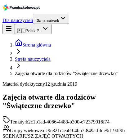
Dla nauczycieli
Dla placówek
🇵🇱
Polski
PL
Strona główna
Strefa nauczyciela
Zajęcia otwarte dla rodziców "Świąteczne drzewko"
Materiał dydaktyczny
12 grudnia 2019
Zajęcia otwarte dla rodziców
"Świąteczne drzewko"
Tematy:
b2c1b1ad-4066-4488-b300-e72379916f74
Grupy wiekowe:
dc9e821c-ea69-4b57-849a-bfde9d19df9b
SCENARIUSZ ZAJĘĆ OTWARTYCH