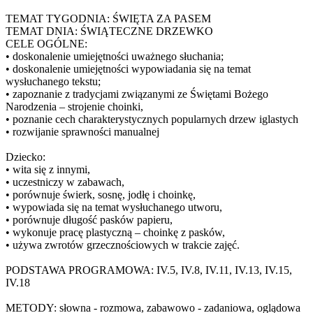
TEMAT TYGODNIA: ŚWIĘTA ZA PASEM
TEMAT DNIA: ŚWIĄTECZNE DRZEWKO
CELE OGÓLNE:
• doskonalenie umiejętności uważnego słuchania;
• doskonalenie umiejętności wypowiadania się na temat
wysłuchanego tekstu;
• zapoznanie z tradycjami związanymi ze Świętami Bożego
Narodzenia – strojenie choinki,
• poznanie cech charakterystycznych popularnych drzew iglastych
• rozwijanie sprawności manualnej
Dziecko:
• wita się z innymi,
• uczestniczy w zabawach,
• porównuje świerk, sosnę, jodłę i choinkę,
• wypowiada się na temat wysłuchanego utworu,
• porównuje długość pasków papieru,
• wykonuje pracę plastyczną – choinkę z pasków,
• używa zwrotów grzecznościowych w trakcie zajęć.
PODSTAWA PROGRAMOWA: IV.5, IV.8, IV.11, IV.13, IV.15,
IV.18
METODY: słowna - rozmowa, zabawowo - zadaniowa, oglądowa