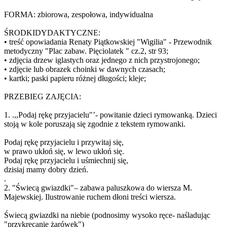
FORMA: zbiorowa, zespołowa, indywidualna
ŚRODKIDYDAKTYCZNE:
• treść opowiadania Renaty Piątkowskiej "Wigilia" - Przewodnik
metodyczny "Plac zabaw. Pięciolatek " cz.2, str 93;
• zdjęcia drzew iglastych oraz jednego z nich przystrojonego;
• zdjęcie lub obrazek choinki w dawnych czasach;
• kartki; paski papieru różnej długości; kleje;
PRZEBIEG ZAJĘCIA:
1. .,,Podaj rękę przyjacielu"’- powitanie dzieci rymowanką. Dzieci
stoją w kole poruszają się zgodnie z tekstem rymowanki.
Podaj rękę przyjacielu i przywitaj się,
w prawo ukłoń się, w lewo ukłoń się.
Podaj rękę przyjacielu i uśmiechnij się,
dzisiaj mamy dobry dzień.
.
2. "Świecą gwiazdki"– zabawa paluszkowa do wiersza M.
Majewskiej. Ilustrowanie ruchem dłoni treści wiersza.
Świecą gwiazdki na niebie (podnosimy wysoko ręce- naśladując
"przykręcanie żarówek")