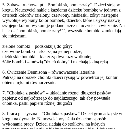
5. Zabawa ruchowa pt. "Bombki się pomieszały". Dzieci stoją w
kręgu. Nauczyciel nakleja każdemu dziecku bombkę w jednym z
czterech kolorów (zielony, czerwony, niebieski, żółty) następnie
wywołuje wybrany kolor bombek, dziecko, które usłyszy nazwę
swojego koloru wykonuje podane przez nauczyciela ćwiczenie. Na
hasło – "bombki się pomieszały!"", wszystkie bombki zamieniają
się miejscami.
zielone bombki – podskakują do góry;
czerwone bombki – skaczą na jednej nodze;
niebieskie bombki – klaszczą dwa razy w dłonie;
żółte bombki – mówią "dzień dobry" i machają jedną ręką.
6. Ćwiczenie Dennisona – równoważenie lateralne
Patrząc na obrazek choinki dzieci rysują w powietrzu jej kontur
obiema rękami równocześnie.
7. "Choinka z pasków" – układanie różnej długości pasków
papieru: od najkrótszego do najdłuższego, tak aby powstała
choinka. paski papieru różnej długości
8. Praca plastyczna – "Choinka z pasków" Dzieci gromadzą się w
kręgu na dywanie. Nauczyciel wyjaśnia dzieciom sposób
wykonania pracy. Dzieci siadają do stolików, na których