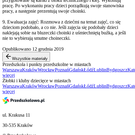
przygotowane są kartki z bloku technicznego i klej. Wykonują
pracę. Po wykonaniu pracy dzieci porządkują swoje stanowiska
pracy, a następnie prezentują swoje choinki.
9. Ewaluacja zajęć: Rozmowa z dziećmi na temat zajęć, co się
dzieciom podobało, a co nie. Jeśli zajęcia się podobały dzieci
naklejają sobie na bluzeczki choinki z uśmiechniętą buźką, a jeśli
nie to wybierają smutne choineczki.
Opublikowano 12 grudnia 2019
Wszystkie materiały
Przedszkola i punkty przedszkolne w miastach
Warszawa
Kraków
Wrocław
Poznań
Gdańsk
Łódź
Lublin
Bydgoszcz
Kat
więcej
Żłobki i kluby dziecięce w miastach
Warszawa
Kraków
Wrocław
Poznań
Gdańsk
Łódź
Lublin
Bydgoszcz
Kat
więcej
ul. Krakusa 11
30-535 Kraków