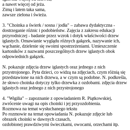
a nawet więcej od jeża.
Zimą i latem taka sama,
zawsze zielona i świeża.
3. "Choinka a świerk / sosna / jodła" – zabawa dydaktyczna -
dostrzeganie różnic i podobieństw. Zajęcia z zakresu edukacji
przyrodniczej - badanie przez wzrok i dotyk właściwości drzew
iglastych. Omawianie wyglądu różnych gałązek, nazywanie ich,
wąchanie, dzielenie się swoimi spostrzeżeniami. Umieszczenie
kartoników z nazwami poszczególnych drzew iglastych obok
odpowiednich gałązek.
N. pokazuje zdjęcia drzew iglastych oraz jednego z nich
przystrojonego. Pyta dzieci, co widzą na zdjęciach, czym różnią się
przedstawione na nich drzewa, a w czym są podobne. N. podkreśla,
że słowo choinka dotyczy tylko drzewka z ozdobami. zdjęcia drzew
iglastych oraz jednego z nich przystrojonego
4. "Wigilia" – zapoznanie z opowiadaniem R. Piątkowskiej,
zwrócenie uwagi na opis choinki i jej przyozdobienia.
Rozmowa na temat wysłuchanego tekstu
Po rozmowie na temat opowiadania N. pokazuje zdjęcie lub
obrazek choinki w dawnych czasach,
ozdobionej prawdziwymi świeczkami, owocami, orzechami itp.