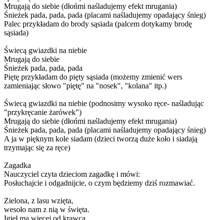
Mrugają do siebie (dłońmi naśladujemy efekt mrugania)
Śnieżek pada, pada, pada (placami naśladujemy opadający śnieg)
Palec przykładam do brody sąsiada (palcem dotykamy brodę
sąsiada)
Świecą gwiazdki na niebie
Mrugają do siebie
Śnieżek pada, pada, pada
Piętę przykładam do pięty sąsiada (możemy zmienić wers
zamieniając słowo "piętę" na "nosek", "kolana" itp.)
Świecą gwiazdki na niebie (podnosimy wysoko ręce- naśladując
"przykręcanie żarówek")
Mrugają do siebie (dłońmi naśladujemy efekt mrugania)
Śnieżek pada, pada, pada (placami naśladujemy opadający śnieg)
A ja w pięknym kole siadam (dzieci tworzą duże koło i siadają
trzymając się za ręce)
Zagadka
Nauczyciel czyta dzieciom zagadkę i mówi:
Posłuchajcie i odgadnijcie, o czym będziemy dziś rozmawiać.
Zielona, z lasu wzięta,
wesoło nam z nią w święta.
Igieł ma więcej od krawca,