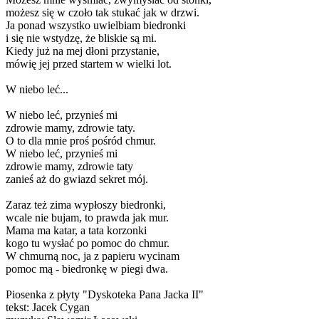
możesz się w czoło tak stukać jak w drzwi.
Ja ponad wszystko uwielbiam biedronki
i się nie wstydzę, że bliskie są mi.
Kiedy już na mej dłoni przystanie,
mówię jej przed startem w wielki lot.
W niebo leć...
W niebo leć, przynieś mi
zdrowie mamy, zdrowie taty.
O to dla mnie proś pośród chmur.
W niebo leć, przynieś mi
zdrowie mamy, zdrowie taty
zanieś aż do gwiazd sekret mój.
Zaraz też zima wypłoszy biedronki,
wcale nie bujam, to prawda jak mur.
Mama ma katar, a tata korzonki
kogo tu wysłać po pomoc do chmur.
W chmurną noc, ja z papieru wycinam
pomoc mą - biedronkę w piegi dwa.
Piosenka z płyty "Dyskoteka Pana Jacka II"
tekst: Jacek Cygan