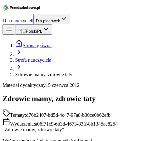
Dla nauczycieli
Dla placówek
🇵🇱
Polski
PL
Strona główna
Strefa nauczyciela
Zdrowie mamy, zdrowie taty
Materiał dydaktyczny
15 czerwca 2012
Zdrowie mamy, zdrowie taty
Tematy:
d76b2407-bd5d-4c47-97a8-b30ce0b62efb
Wydarzenia:
a06f71c9-6b3d-4673-83ff-8b1345ae8254
"Zdrowie mamy, zdrowie taty"
Możesz mnie wyśmiać, zwymyślać od stonki,