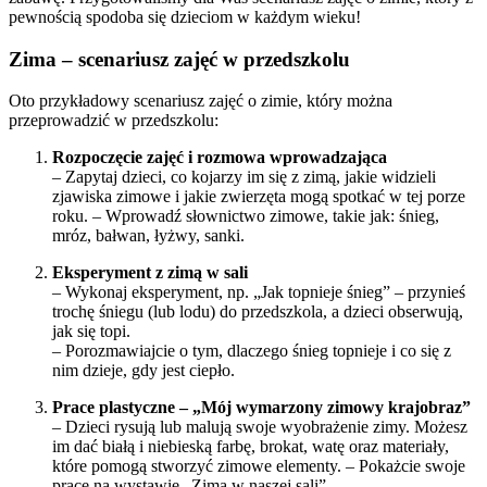
pewnością spodoba się dzieciom w każdym wieku!
Zima – scenariusz zajęć w przedszkolu
Oto przykładowy scenariusz zajęć o zimie, który można
przeprowadzić w przedszkolu:
Rozpoczęcie zajęć i rozmowa wprowadzająca
– Zapytaj dzieci, co kojarzy im się z zimą, jakie widzieli
zjawiska zimowe i jakie zwierzęta mogą spotkać w tej porze
roku. – Wprowadź słownictwo zimowe, takie jak: śnieg,
mróz, bałwan, łyżwy, sanki.
Eksperyment z zimą w sali
– Wykonaj eksperyment, np. „Jak topnieje śnieg” – przynieś
trochę śniegu (lub lodu) do przedszkola, a dzieci obserwują,
jak się topi.
– Porozmawiajcie o tym, dlaczego śnieg topnieje i co się z
nim dzieje, gdy jest ciepło.
Prace plastyczne – „Mój wymarzony zimowy krajobraz”
– Dzieci rysują lub malują swoje wyobrażenie zimy. Możesz
im dać białą i niebieską farbę, brokat, watę oraz materiały,
które pomogą stworzyć zimowe elementy. – Pokażcie swoje
prace na wystawie „Zima w naszej sali”.