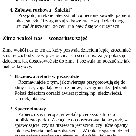
Zabawa ruchowa „Śnieżki”
– Przygotuj miękkie piłeczki lub zgniecione kawałki papieru
jako „śnieżki” i zorganizuj zabawę ruchową. Dzieci mogą
„rzucać śnieżkami” do celu lub bawić się w drużynach.
Zima wokół nas – scenariusz zajęć
Zima wokół nas to temat, który pozwala dzieciom lepiej zrozumieć
zmiany zachodzące w przyrodzie. Ten scenariusz zajęć pokazuje
dzieciom, jak dostosować się do zimy, i pozwala im poczuć się jak
mali odkrywcy.
Rozmowa o zimie w przyrodzie
– Rozmawiajcie o tym, jak zwierzęta przygotowują się do
zimy – czy zapadają w sen zimowy, czy gromadzą jedzenie. –
Pokaż dzieciom obrazki zwierząt zimą, np. niedźwiedzi,
sarenek, ptaków.
Spacer zimowy
– Zabierz dzieci na spacer wokół przedszkola lub do
pobliskiego parku. Zachęć je do obserwowania przyrody –
sprawdzajcie, czy na drzewach jest szron, czy liście opadły,
jakie zwierzęta można zobaczyć. – W trakcie spaceru dzieci