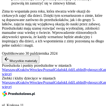
pozwolą im zanurzyć się w zimowy klimat.
Zima to wspaniała pora roku, która stwarza wiele okazji do
ciekawych zajęć dla dzieci. Dzięki tym scenariuszom o zimie, które
są dopasowane zarówno do przedszkolaków, jak i do grupy 5-
latków, zajęcia stają się wyjątkową okazją do nauki przez zabawę.
Przedszkolaki mają szansę rozwijać swoją wyobraźnię, zdolności
manualne oraz wiedzę o świecie. Wprowadzenie różnorodnych
aktywności sprawia, że każdy scenariusz będzie atrakcyjny i
inspirujący dla dzieci, a ich wspomnienia z zimy pozostaną na długo
pełne radości i magii.
Opublikowano 30 października 2024
Wszystkie materiały
Przedszkola i punkty przedszkolne w miastach
Warszawa
Kraków
Wrocław
Poznań
Gdańsk
Łódź
Lublin
Bydgoszcz
Kat
więcej
Żłobki i kluby dziecięce w miastach
Warszawa
Kraków
Wrocław
Poznań
Gdańsk
Łódź
Lublin
Bydgoszcz
Kat
więcej
ul. Krakusa 11