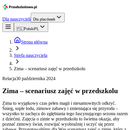
Dla nauczycieli
Dla placówek
🇵🇱
Polski
PL
Strona główna
Strefa nauczyciela
Zima – scenariusz zajęć w przedszkolu
Relacja
30 października 2024
Zima – scenariusz zajęć w przedszkolu
Zima to wyjątkowy czas pełen magii i niesamowitych odkryć.
Śnieg, sople lodu, zimowe zabawy i zmieniająca się przyroda –
wszystko to zachęca do zgłębiania tego fascynującego sezonu razem
z dziećmi. Zajęcia o zimie w przedszkolu to świetna okazja, aby
poznać zimowy świat, rozwijać wyobraźnię i uczyć się przez
zabawę. Przygotowaliśmy dla Was scenariusz zajęć o zimie, który z