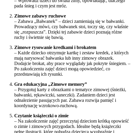
– Wprowadź dzieci do świata zimy, opowiadając, dlaczego
pada śnieg i czym jest mróz.
Zimowe zabawy ruchowe
– Zabawa „Bałwanek” – dzieci zamieniają się w bałwanki.
Prowadzący mówi, czy bałwanek stoi, toczy się, czy właśnie
się „rozpuszcza”. Dzięki tej zabawie dzieci poznają różne
ruchy i świetnie się bawią.
Zimowe rysowanie kredkami i brokatem
– Każde dziecko otrzymuje kartkę i zestaw kredek, z których
mają narysować bałwanka lub inny zimowy obrazek.
Dodajcie brokat, aby prace wyglądały jak pokryte śniegiem. –
Po zakończeniu zajęć dzieci mogą opowiedzieć, co
przedstawiają ich rysunki.
Gra edukacyjna „Zimowe memory”
– Przygotuj karty z obrazkami o tematyce zimowej (śnieżki,
bałwanki, rękawiczki, saneczki). Zadaniem dzieci jest
odnalezienie pasujących par. Zabawa rozwija pamięć i
koordynację wzrokowo-ruchową.
Czytanie książeczki o zimie
– Na zakończenie zajęć przeczytaj dzieciom krótką opowieść
o zimie i zimowych przygodach. Idealne będą książeczki
pełne ilustracji, które pobudzą dziecięcą wyobraźnię i