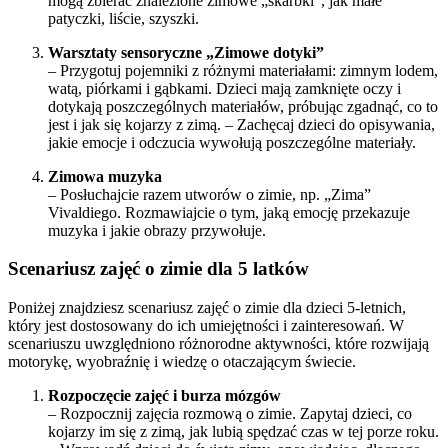
mogą zbierać znalezione zimowe „skarbki”, jak małe
patyczki, liście, szyszki.
Warsztaty sensoryczne „Zimowe dotyki”
– Przygotuj pojemniki z różnymi materiałami: zimnym lodem,
watą, piórkami i gąbkami. Dzieci mają zamknięte oczy i
dotykają poszczególnych materiałów, próbując zgadnąć, co to
jest i jak się kojarzy z zimą. – Zachęcaj dzieci do opisywania,
jakie emocje i odczucia wywołują poszczególne materiały.
Zimowa muzyka
– Posłuchajcie razem utworów o zimie, np. „Zima”
Vivaldiego. Rozmawiajcie o tym, jaką emocję przekazuje
muzyka i jakie obrazy przywołuje.
Scenariusz zajęć o zimie dla 5 latków
Poniżej znajdziesz scenariusz zajęć o zimie dla dzieci 5-letnich,
który jest dostosowany do ich umiejętności i zainteresowań. W
scenariuszu uwzględniono różnorodne aktywności, które rozwijają
motorykę, wyobraźnię i wiedzę o otaczającym świecie.
Rozpoczęcie zajęć i burza mózgów
– Rozpocznij zajęcia rozmową o zimie. Zapytaj dzieci, co
kojarzy im się z zimą, jak lubią spędzać czas w tej porze roku.