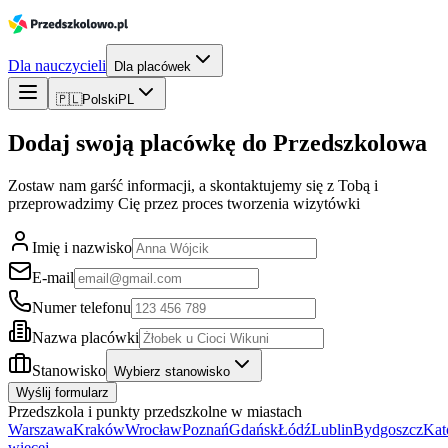
Dla nauczycieli
Dla placówek
🇵🇱
Polski
PL
Dodaj swoją placówkę do Przedszkolowa
Zostaw nam garść informacji, a skontaktujemy się z Tobą i
przeprowadzimy Cię przez proces tworzenia wizytówki
Imię i nazwisko
E-mail
Numer telefonu
Nazwa placówki
Stanowisko
Wybierz stanowisko
Wyślij formularz
Przedszkola i punkty przedszkolne w miastach
Warszawa
Kraków
Wrocław
Poznań
Gdańsk
Łódź
Lublin
Bydgoszcz
Kat
więcej