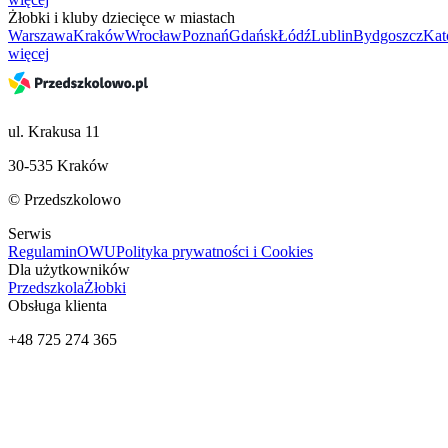
Żłobki i kluby dziecięce w miastach
Warszawa
Kraków
Wrocław
Poznań
Gdańsk
Łódź
Lublin
Bydgoszcz
Kat
więcej
ul. Krakusa 11
30-535 Kraków
© Przedszkolowo
Serwis
Regulamin
OWU
Polityka prywatności i Cookies
Dla użytkowników
Przedszkola
Żłobki
Obsługa klienta
+48 725 274 365