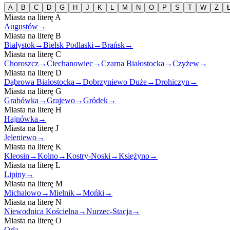
A
B
C
D
G
H
J
K
L
M
N
O
P
S
T
W
Z
Miasta na literę
A
Augustów
→
Miasta na literę
B
Białystok
→
Bielsk Podlaski
→
Brańsk
→
Miasta na literę
C
Choroszcz
→
Ciechanowiec
→
Czarna Białostocka
→
Czyżew
→
Miasta na literę
D
Dąbrowa Białostocka
→
Dobrzyniewo Duże
→
Drohiczyn
→
Miasta na literę
G
Grabówka
→
Grajewo
→
Gródek
→
Miasta na literę
H
Hajnówka
→
Miasta na literę
J
Jeleniewo
→
Miasta na literę
K
Kleosin
→
Kolno
→
Kostry-Noski
→
Księżyno
→
Miasta na literę
L
Lipiny
→
Miasta na literę
M
Michałowo
→
Mielnik
→
Mońki
→
Miasta na literę
N
Niewodnica Kościelna
→
Nurzec-Stacja
→
Miasta na literę
O
Orla
→