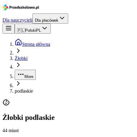
Dla nauczycieli
Dla placówek
🇵🇱
Polski
PL
Strona główna
Żłobki
More
podlaskie
Żłobki
podlaskie
44
miast