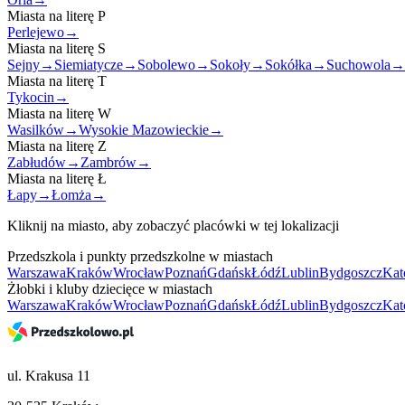
Miasta na literę
P
Perlejewo
→
Miasta na literę
S
Sejny
→
Siemiatycze
→
Sobolewo
→
Sokoły
→
Sokółka
→
Suchowola
→
Miasta na literę
T
Tykocin
→
Miasta na literę
W
Wasilków
→
Wysokie Mazowieckie
→
Miasta na literę
Z
Zabłudów
→
Zambrów
→
Miasta na literę
Ł
Łapy
→
Łomża
→
Kliknij na miasto, aby zobaczyć placówki w tej lokalizacji
Przedszkola i punkty przedszkolne w miastach
Warszawa
Kraków
Wrocław
Poznań
Gdańsk
Łódź
Lublin
Bydgoszcz
Kat
Żłobki i kluby dziecięce w miastach
Warszawa
Kraków
Wrocław
Poznań
Gdańsk
Łódź
Lublin
Bydgoszcz
Kat
ul. Krakusa 11