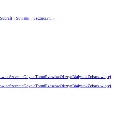
Supraśl
→
Suwałki
→
Szczuczyn
→
owice
Szczecin
Gdynia
Toruń
Rzeszów
Olsztyn
Białystok
Zobacz więcej
owice
Szczecin
Gdynia
Toruń
Rzeszów
Olsztyn
Białystok
Zobacz więcej