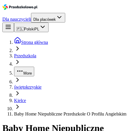
Dla nauczycieli
Dla placówek
🇵🇱
Polski
PL
Strona główna
Przedszkola
More
świętokrzyskie
Kielce
Baby Home Niepubliczne Przedszkole O Profilu Angielskim
Baby Home Niepubliczne