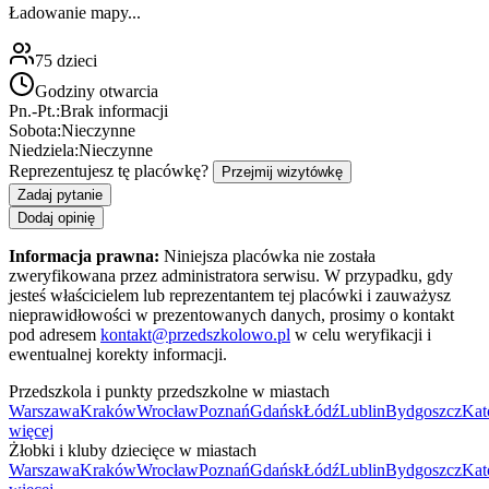
Ładowanie mapy...
75
dzieci
Godziny otwarcia
Pn.-Pt.:
Brak informacji
Sobota:
Nieczynne
Niedziela:
Nieczynne
Reprezentujesz tę placówkę?
Przejmij wizytówkę
Zadaj pytanie
Dodaj opinię
Informacja prawna:
Niniejsza placówka nie została
zweryfikowana przez administratora serwisu. W przypadku, gdy
jesteś właścicielem lub reprezentantem tej placówki i zauważysz
nieprawidłowości w prezentowanych danych, prosimy o kontakt
pod adresem
kontakt@przedszkolowo.pl
w celu weryfikacji i
ewentualnej korekty informacji.
Przedszkola i punkty przedszkolne w miastach
Warszawa
Kraków
Wrocław
Poznań
Gdańsk
Łódź
Lublin
Bydgoszcz
Kat
więcej
Żłobki i kluby dziecięce w miastach
Warszawa
Kraków
Wrocław
Poznań
Gdańsk
Łódź
Lublin
Bydgoszcz
Kat