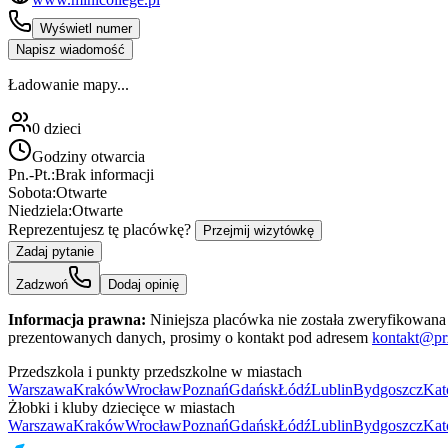
Wyświetl numer
Napisz wiadomość
Ładowanie mapy...
0
dzieci
Godziny otwarcia
Pn.-Pt.:
Brak informacji
Sobota:
Otwarte
Niedziela:
Otwarte
Reprezentujesz tę placówkę?
Przejmij wizytówkę
Zadaj pytanie
Zadzwoń
Dodaj opinię
Informacja prawna:
Niniejsza placówka nie została zweryfikowana 
prezentowanych danych, prosimy o kontakt pod adresem
kontakt@pr
Przedszkola i punkty przedszkolne w miastach
Warszawa
Kraków
Wrocław
Poznań
Gdańsk
Łódź
Lublin
Bydgoszcz
Kat
Żłobki i kluby dziecięce w miastach
Warszawa
Kraków
Wrocław
Poznań
Gdańsk
Łódź
Lublin
Bydgoszcz
Kat