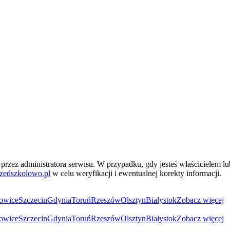
przez administratora serwisu. W przypadku, gdy jesteś właścicielem l
zedszkolowo.pl
w celu weryfikacji i ewentualnej korekty informacji.
owice
Szczecin
Gdynia
Toruń
Rzeszów
Olsztyn
Białystok
Zobacz więcej
owice
Szczecin
Gdynia
Toruń
Rzeszów
Olsztyn
Białystok
Zobacz więcej