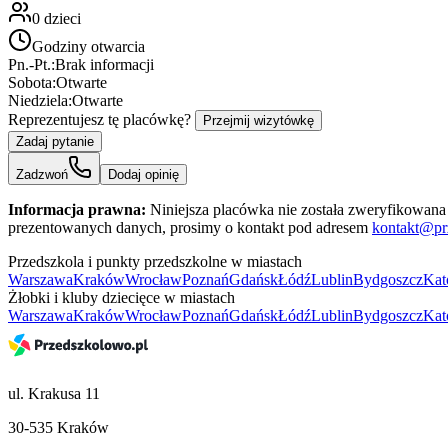
0
dzieci
Godziny otwarcia
Pn.-Pt.:
Brak informacji
Sobota:
Otwarte
Niedziela:
Otwarte
Reprezentujesz tę placówkę?
Przejmij wizytówkę
Zadaj pytanie
Zadzwoń
Dodaj opinię
Informacja prawna:
Niniejsza placówka nie została zweryfikowana 
prezentowanych danych, prosimy o kontakt pod adresem
kontakt@pr
Przedszkola i punkty przedszkolne w miastach
Warszawa
Kraków
Wrocław
Poznań
Gdańsk
Łódź
Lublin
Bydgoszcz
Kat
Żłobki i kluby dziecięce w miastach
Warszawa
Kraków
Wrocław
Poznań
Gdańsk
Łódź
Lublin
Bydgoszcz
Kat
ul. Krakusa 11
30-535 Kraków