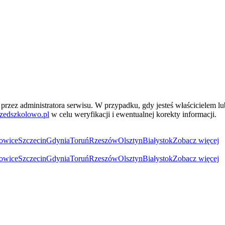
przez administratora serwisu. W przypadku, gdy jesteś właścicielem l
zedszkolowo.pl
w celu weryfikacji i ewentualnej korekty informacji.
owice
Szczecin
Gdynia
Toruń
Rzeszów
Olsztyn
Białystok
Zobacz więcej
owice
Szczecin
Gdynia
Toruń
Rzeszów
Olsztyn
Białystok
Zobacz więcej