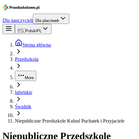
Dla nauczycieli
Dla placówek
🇵🇱
Polski
PL
Strona główna
Przedszkola
More
lubelskie
Świdnik
Niepubliczne Przedszkole Kubuś Puchatek i Przyjaciele
Niepubliczne Przedszkole