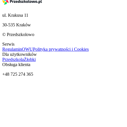
ul. Krakusa 11
30-535 Kraków
© Przedszkolowo
Serwis
Regulamin
OWU
Polityka prywatności i Cookies
Dla użytkowników
Przedszkola
Żłobki
Obsługa klienta
+48 725 274 365