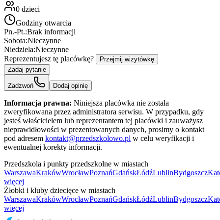
0
dzieci
Godziny otwarcia
Pn.-Pt.:
Brak informacji
Sobota:
Nieczynne
Niedziela:
Nieczynne
Reprezentujesz tę placówkę?
Przejmij wizytówkę
Zadaj pytanie
Zadzwoń
Dodaj opinię
Informacja prawna:
Niniejsza placówka nie została
zweryfikowana przez administratora serwisu. W przypadku, gdy
jesteś właścicielem lub reprezentantem tej placówki i zauważysz
nieprawidłowości w prezentowanych danych, prosimy o kontakt
pod adresem
kontakt@przedszkolowo.pl
w celu weryfikacji i
ewentualnej korekty informacji.
Przedszkola i punkty przedszkolne w miastach
Warszawa
Kraków
Wrocław
Poznań
Gdańsk
Łódź
Lublin
Bydgoszcz
Kat
więcej
Żłobki i kluby dziecięce w miastach
Warszawa
Kraków
Wrocław
Poznań
Gdańsk
Łódź
Lublin
Bydgoszcz
Kat
więcej